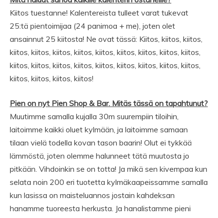
Kiitos tuestanne! Kalentereista tulleet varat tukevat
25:tä pientoimijaa (24 panimoa + me), joten olet
ansainnut 25 kiitosta! Ne ovat tässä: Kiitos, kiitos, kiitos,
kiitos, kiitos, kiitos, kiitos, kiitos, kiitos, kiitos, kiitos, kiitos,
kiitos, kiitos, kiitos, kiitos, kiitos, kiitos, kiitos, kiitos, kiitos,
kiitos, kiitos, kiitos, kiitos!
Pien on nyt Pien Shop & Bar. Mitäs tässä on tapahtunut?
Muutimme samalla kujalla 30m suurempiin tiloihin,
laitoimme kaikki oluet kylmään, ja laitoimme samaan
tilaan vielä todella kovan tason baarin! Olut ei tykkää
lämmöstä, joten olemme halunneet tätä muutosta jo
pitkään. Vihdoinkin se on totta! Ja mikä sen kivempaa kun
selata noin 200 eri tuotetta kylmäkaapeissamme samalla
kun lasissa on maisteluannos jostain kahdeksan
hanamme tuoreesta herkusta. Ja hanalistamme pieni