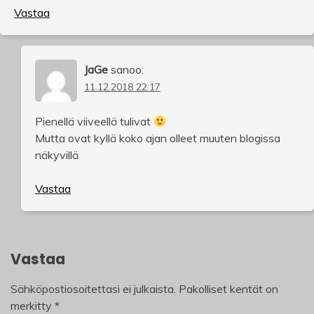
Vastaa
JaGe
sanoo:
11.12.2018 22:17
Pienellä viiveellä tulivat
Mutta ovat kyllä koko ajan olleet muuten blogissa
näkyvillä
Vastaa
Vastaa
Sähköpostiosoitettasi ei julkaista.
Pakolliset kentät on
merkitty
*