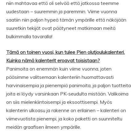
niin mahtavaa että oli selvää että jatkossa teemme
uudestaan – suuremmin ja paremmin. Viime vuonna
saatiin niin paljon hypeä tämän ympärille että näköjään
suuretkin tekijät ovat päätyneet matkimaan meitä
bulkimmalla tavaralla!
Tämä on toinen vuosi, kun tulee Pien olutjoulukalenteri.
Kuinka nämä kalenterit eroavat toisistaan?
Panimoita on enemmän kuin viime vuonna, joten
pääsimme valitsemaan kalenteriin huomattavasti
harvinaisempia ja pienempiä panimoita, ja paljon tuotteita
joita ei löydy varsinkaan PK-seudulta mistään. Valikoima
on siis mielenkiintoisempi ja eksoottisempi. Myös
kalenterin ulkoasu ja rakenne on erilainen – kalenteri on
viimevuotista pienempi, ja koko paketti on suunniteltu
meidän graafisen ilmeen ympärille.