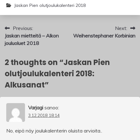
Jaskan Pien olutjoulukalenteri 2018
Artikkelien
Previous:
Next:
Jaskan mietteitä – Alkon
Weihenstephaner Korbinian
selaus
jouluoluet 2018
2 thoughts on “
Jaskan Pien
olutjoulukalenteri 2018:
Alkusanat
”
Varjagi
sanoo:
3.12.2018 18:14
No, eipä näy joulukalenterin oluista arvioita..