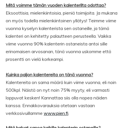
Mitä voimme tämän vuoden kalenterilta odottaa?
Eksoottisia, mielenkiintoisia, pieniä toimijoita. Ja mukana
on myös todella mielenkiintoinen yllätys! Teimme viime
vuonna kyselyn kalenterista sen ostaneille, ja tämä
kalenteri on kehitetty palautteen perusteella. Vaikka
viime vuonna 90% kalenterin ostaneista antoi sille
erinomaisen arvosanan, tänä vuonna uskomme että
prosentti on vielä korkeampi.
Kuinka paljon kalentereita on tänä vuonna?
Kalentereita on sama määrä kuin viime vuonna, eli noin
500kpl. Näistä on nyt noin 75% myyty, eli varmasti
loppuvat kesken! Kannattaa siis olla nopea näiden
kanssa. Ennakkovarauksia otetaan vastaan
verkkosivuillamme
www.pien.fi
.
Mitä haluat sanoa kaikille kalenterin ostaneille?