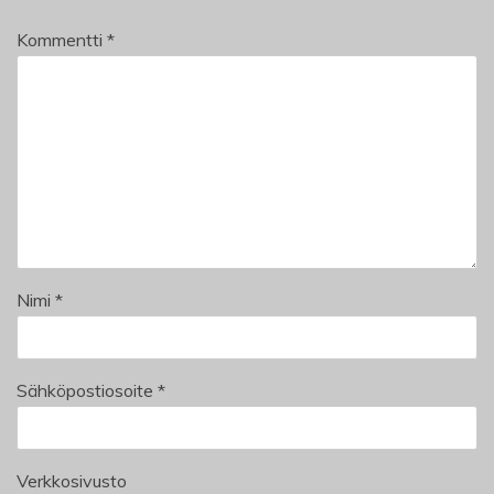
Kommentti
*
Nimi
*
Sähköpostiosoite
*
Verkkosivusto