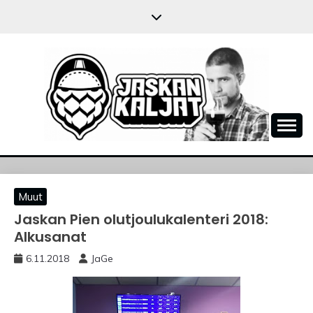
Skip
to
content
JASKANKALJAT
Muut
Jaskan Pien olutjoulukalenteri 2018:
Alkusanat
6.11.2018
JaGe