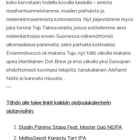
koko korvataan todella kovalla laadulla – omista
maahantuonneistamme, muiden parhaista ja
mielenkiintoisimmista kotimaisista. Nyt järjestämme myös
joka torstai Tap Takeovereita, joissa esittelemme aina
mielenkiintoisia ennen Suomessa näkemättömiä
ulkomaalaisia panimoita, sekä parhaita kotimaisia.
Ensimmäisessä oli mukana Tuju, nyt tällä viikolla mukana
upea irlantilainen Dot Brew ja ensi viikolla yksi Euroopan
ehdottomasti kovimpia tekijöitä, tanskalainen Alefarm!
Näitä ei kannata missata…
—
Tähän alle tulee linkit kaikkiin olutjoulukalenterin
olutarvioihin:
Stadin Panimo Stapa Feat. Master Gao NEIPA
MallasSepät Karaistu Tart IPA