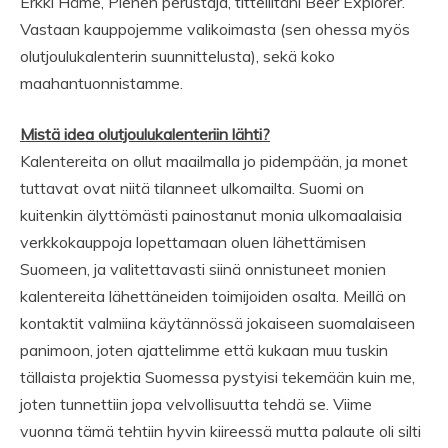
Erkki Häme, Pienen perustaja, titteliltäni Beer Explorer.
Vastaan kauppojemme valikoimasta (sen ohessa myös
olutjoulukalenterin suunnittelusta), sekä koko
maahantuonnistamme.
Mistä idea olutjoulukalenteriin lähti?
Kalentereita on ollut maailmalla jo pidempään, ja monet
tuttavat ovat niitä tilanneet ulkomailta. Suomi on
kuitenkin älyttömästi painostanut monia ulkomaalaisia
verkkokauppoja lopettamaan oluen lähettämisen
Suomeen, ja valitettavasti siinä onnistuneet monien
kalentereita lähettäneiden toimijoiden osalta. Meillä on
kontaktit valmiina käytännössä jokaiseen suomalaiseen
panimoon, joten ajattelimme että kukaan muu tuskin
tällaista projektia Suomessa pystyisi tekemään kuin me,
joten tunnettiin jopa velvollisuutta tehdä se. Viime
vuonna tämä tehtiin hyvin kiireessä mutta palaute oli silti