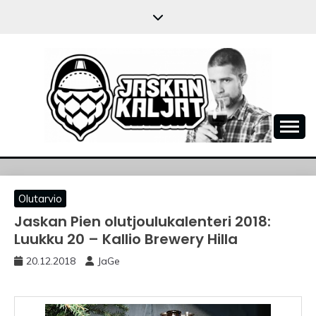
Skip
to
content
JASKANKALJAT
Olutarvio
Jaskan Pien olutjoulukalenteri 2018:
Luukku 20 – Kallio Brewery Hilla
20.12.2018
JaGe