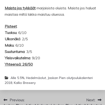
Maista jos tykkäät
marjaisista oluista. Maista jos haluat
maistaa miltä lakka maistuu oluessa.
Pisteet
:
Tuoksu
: 6/10
Ulkonäkö
: 2/5
Maku
: 6/10
Suutuntuma
: 3/5
Yleisvaikutelma
: 9/20
Yhteensä: 26/50
Alle 5.5%
,
Hedelmäolut
,
Jaskan Pien olutjoulukalenteri
2018
,
Kallio Brewery
Artikkelien
Previous:
Next: