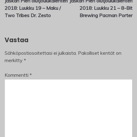
Jaskan Pien olutjoulukalenteri
Jaskan Pien olutjoulukalenteri
selaus
2018: Luukku 19 – Maku /
2018: Luukku 21 – 8-Bit
Two Tribes Dr. Zesto
Brewing Pacman Porter
Vastaa
Sähköpostiosoitettasi ei julkaista.
Pakolliset kentät on
merkitty
*
Kommentti
*