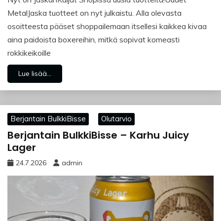
MetalJaska tuotteet on nyt julkaistu. Alla olevasta
osoitteesta pääset shoppailemaan itsellesi kaikkea kivaa
aina paidoista boxereihin, mitkä sopivat komeasti
rokkikeikoille
Lue lisää...
Berjantain BulkkiBisse
Olutarvio
Berjantain BulkkiBisse – Karhu Juicy
Lager
24.7.2026
admin