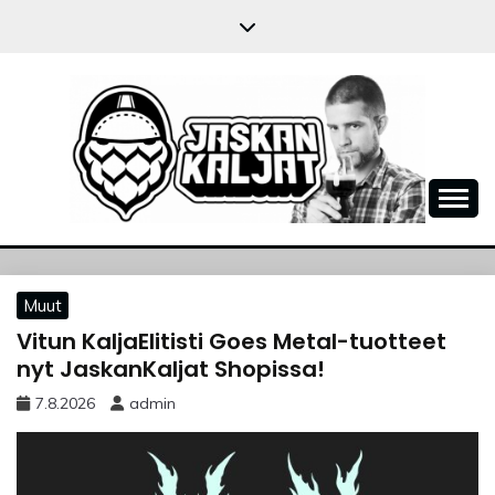
Skip
to
content
JASKANKALJAT
Muut
Vitun KaljaElitisti Goes Metal-tuotteet
nyt JaskanKaljat Shopissa!
7.8.2026
admin