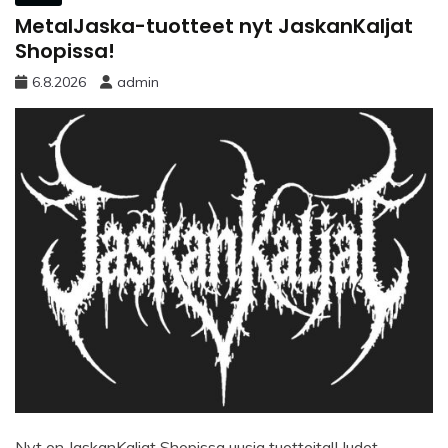
MetalJaska-tuotteet nyt JaskanKaljat
Shopissa!
6.8.2026
admin
Nyt on JaskanKaljat Shopissa uusia tuotteita!Uudet