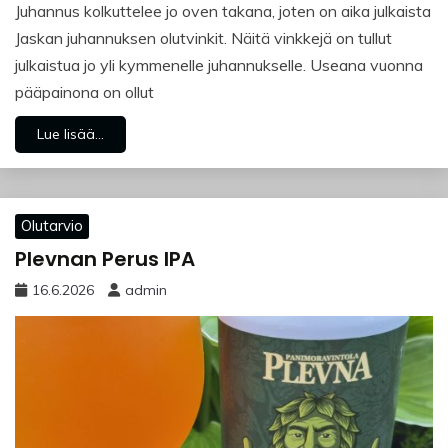
Juhannus kolkuttelee jo oven takana, joten on aika julkaista
Jaskan juhannuksen olutvinkit. Näitä vinkkejä on tullut
julkaistua jo yli kymmenelle juhannukselle. Useana vuonna
pääpainona on ollut
Lue lisää...
Olutarvio
Plevnan Perus IPA
16.6.2026
admin