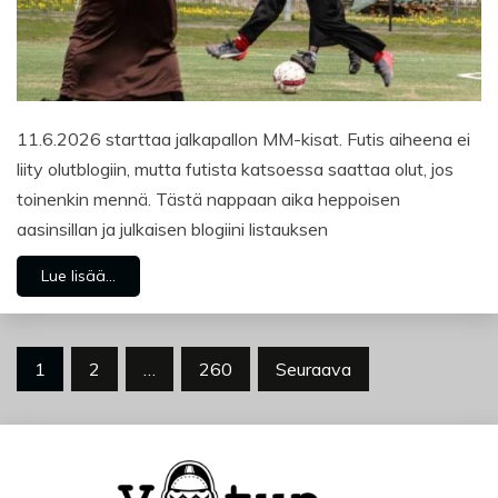
11.6.2026 starttaa jalkapallon MM-kisat. Futis aiheena ei
liity olutblogiin, mutta futista katsoessa saattaa olut, jos
toinenkin mennä. Tästä nappaan aika heppoisen
aasinsillan ja julkaisen blogiini listauksen
Lue lisää...
Artikkelien
1
2
…
260
Seuraava
sivutus