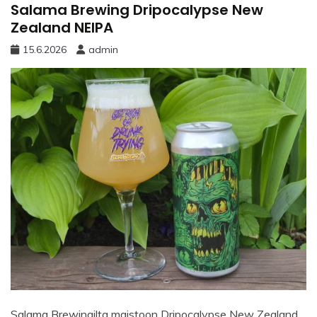
Salama Brewing Dripocalypse New
Zealand NEIPA
15.6.2026
admin
Salama Brewingilta maistoon Dripocalypse New Zealand