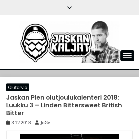
Skip
to
content
JASKANKALJAT
Olutarvio
Jaskan Pien olutjoulukalenteri 2018:
Luukku 3 – Linden Bittersweet British
Bitter
3.12.2018
JaGe