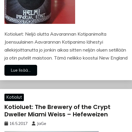
Kotioluet: Neljä olutta Aavarannan Kotipanimolta
Joensuulainen Aavarannan Kotipanimo lähestyi
allekirjoittanutta jo jonkin aikaa sitten neljän oluen setillään
ja otin putelit maistoon. Tämä nelikko koostui New England
Lue lisää...
Kotiolut
Kotioluet: The Brewery of the Crypt
Dweller Miami Weiss – Hefeweizen
16.5.2017
JaGe