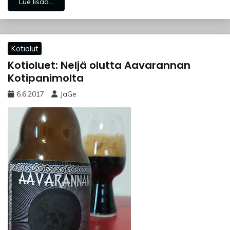
Lue lisää...
Kotiolut
Kotioluet: Neljä olutta Aavarannan
Kotipanimolta
6.6.2017
JaGe