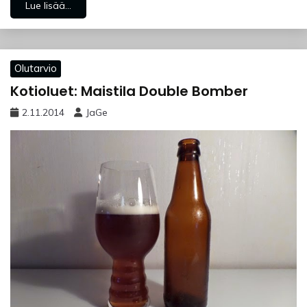
Lue lisää...
Olutarvio
Kotioluet: Maistila Double Bomber
2.11.2014
JaGe