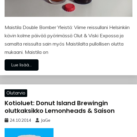
Maistila Double Bomber Yleistä: Viime reissullani Helsinkiin
kävin kolme päivää pyörimässä Olut & Viski Expossa ja
samalta reissulta sain myös Maistilalta pullollisen olutta
mukaani. Maistila on
Lue lisää...
Olutarvio
Kotioluet: Donut Island Brewingin
olutkaksikko Lemonheads & Saison
24.10.2014
JaGe