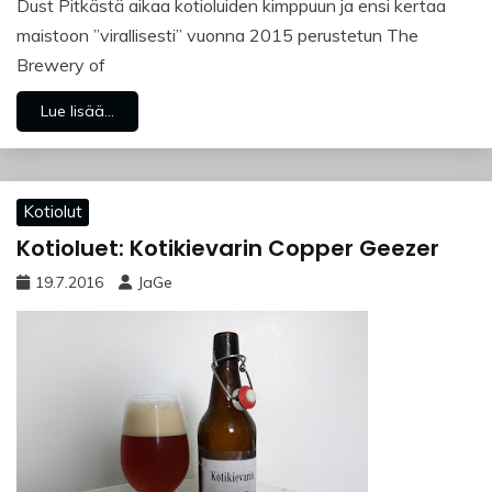
Dust Pitkästä aikaa kotioluiden kimppuun ja ensi kertaa
maistoon ”virallisesti” vuonna 2015 perustetun The
Brewery of
Lue lisää...
Kotiolut
Kotioluet: Kotikievarin Copper Geezer
19.7.2016
JaGe