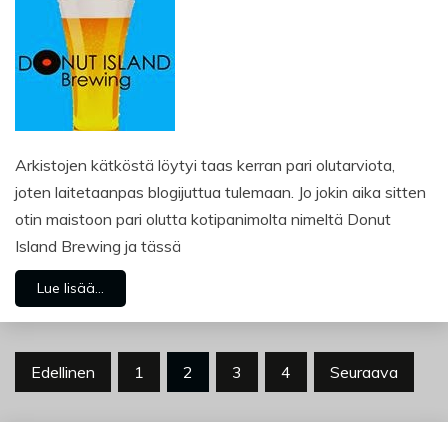
Arkistojen kätköstä löytyi taas kerran pari olutarviota,
joten laitetaanpas blogijuttua tulemaan. Jo jokin aika sitten
otin maistoon pari olutta kotipanimolta nimeltä Donut
Island Brewing ja tässä
Lue lisää...
Artikkelien
Edellinen
1
2
3
4
Seuraava
sivutus