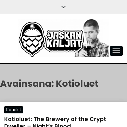
Skip
to
content
JASKANKALJAT
Avainsana:
Kotioluet
Kotiolut
Kotioluet: The Brewery of the Crypt
Dweller – Night’s Blood