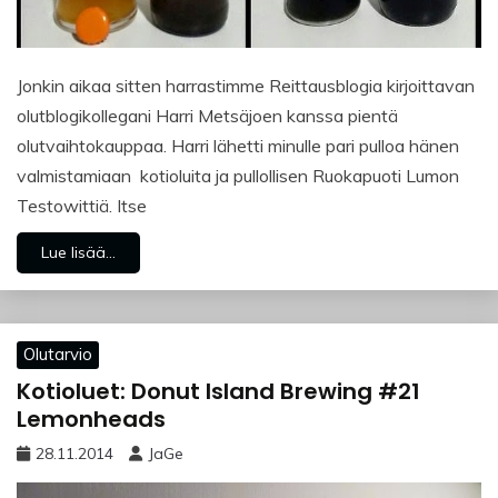
Jonkin aikaa sitten harrastimme Reittausblogia kirjoittavan
olutblogikollegani Harri Metsäjoen kanssa pientä
olutvaihtokauppaa. Harri lähetti minulle pari pulloa hänen
valmistamiaan kotioluita ja pullollisen Ruokapuoti Lumon
Testowittiä. Itse
Lue lisää...
Olutarvio
Kotioluet: Donut Island Brewing #21
Lemonheads
28.11.2014
JaGe