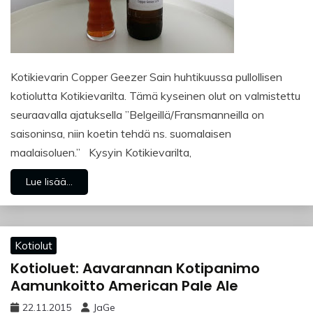
Kotikievarin Copper Geezer Sain huhtikuussa pullollisen
kotiolutta Kotikievarilta. Tämä kyseinen olut on valmistettu
seuraavalla ajatuksella ”Belgeillä/Fransmanneilla on
saisoninsa, niin koetin tehdä ns. suomalaisen
maalaisoluen.” Kysyin Kotikievarilta,
Lue lisää...
Kotiolut
Kotioluet: Aavarannan Kotipanimo
Aamunkoitto American Pale Ale
22.11.2015
JaGe