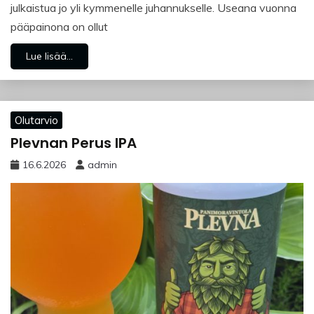
julkaistua jo yli kymmenelle juhannukselle. Useana vuonna
pääpainona on ollut
Lue lisää...
Olutarvio
Plevnan Perus IPA
16.6.2026
admin