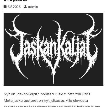
6.8.2026
admin
Nyt on JaskanKaljat Shopissa uusia tuotteita!Uudet
MetalJaska tuotteet on nyt julkaistu. Alla olevasta
osoitteesta pääset shoppailemaan itsellesi kaikkea kivaa