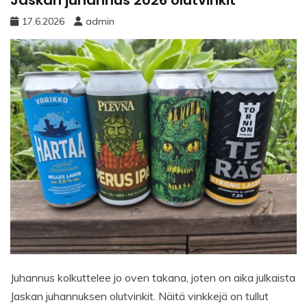
Jaskan juhannus 2026 olutvinkit
17.6.2026
admin
Juhannus kolkuttelee jo oven takana, joten on aika julkaista
Jaskan juhannuksen olutvinkit. Näitä vinkkejä on tullut