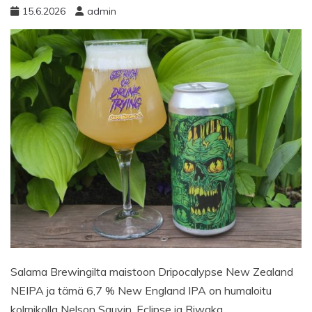
15.6.2026
admin
Salama Brewingilta maistoon Dripocalypse New Zealand
NEIPA ja tämä 6,7 % New England IPA on humaloitu
kolmikolla Nelson Sauvin, Eclipse ja Riwaka.