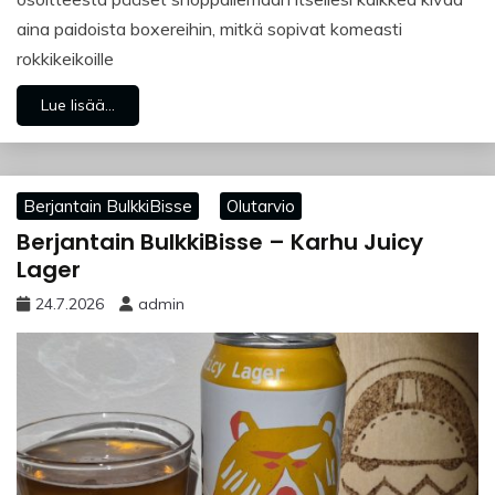
aina paidoista boxereihin, mitkä sopivat komeasti
rokkikeikoille
Lue lisää...
Berjantain BulkkiBisse
Olutarvio
Berjantain BulkkiBisse – Karhu Juicy
Lager
24.7.2026
admin