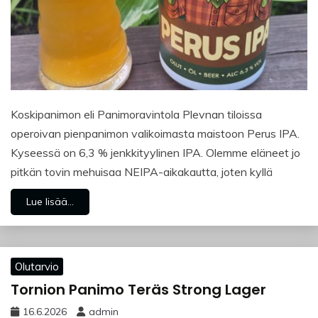
Koskipanimon eli Panimoravintola Plevnan tiloissa
operoivan pienpanimon valikoimasta maistoon Perus IPA.
Kyseessä on 6,3 % jenkkityylinen IPA. Olemme eläneet jo
pitkän tovin mehuisaa NEIPA-aikakautta, joten kyllä
Lue lisää...
Olutarvio
Tornion Panimo Teräs Strong Lager
16.6.2026
admin