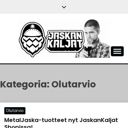
Skip
to
content
JASKANKALJAT
Kategoria:
Olutarvio
Olutarvio
MetalJaska-tuotteet nyt JaskanKaljat
Shopissa!