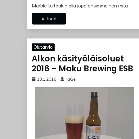
Marble taitaakin olla jopa ensimmäinen mitä
Lue lisää...
Olutarvio
Alkon käsityöläisoluet
2016 – Maku Brewing ESB
13.1.2016
JaGe