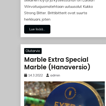
sellainen löytyi ja kyseessähän on Laitilan
Wirvoitusjuomatehtaan uutuusolut Kukko
Strong Bitter. Brittibitterit ovat suurta
herkkuani, joten
Lue lisää...
Olutarvio
Marble Extra Special
Marble (Hanaversio)
14.3.2022
admin