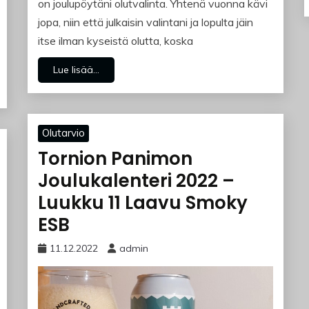
on joulupöytäni olutvalinta. Yhtenä vuonna kävi
jopa, niin että julkaisin valintani ja lopulta jäin
itse ilman kyseistä olutta, koska
Lue lisää...
Olutarvio
Tornion Panimon
Joulukalenteri 2022 –
Luukku 11 Laavu Smoky
ESB
11.12.2022
admin