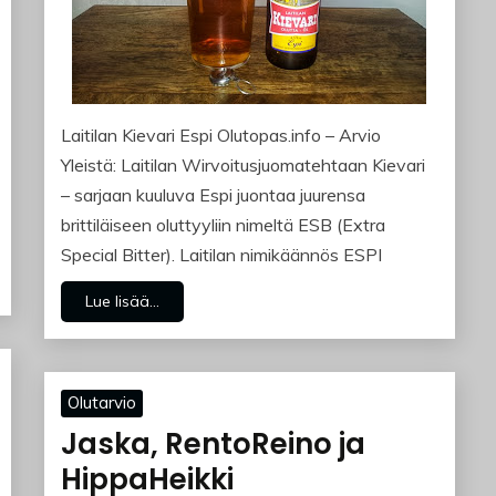
Laitilan Kievari Espi Olutopas.info – Arvio
Yleistä: Laitilan Wirvoitusjuomatehtaan Kievari
– sarjaan kuuluva Espi juontaa juurensa
brittiläiseen oluttyyliin nimeltä ESB (Extra
Special Bitter). Laitilan nimikäännös ESPI
Lue lisää...
Olutarvio
Jaska, RentoReino ja
HippaHeikki