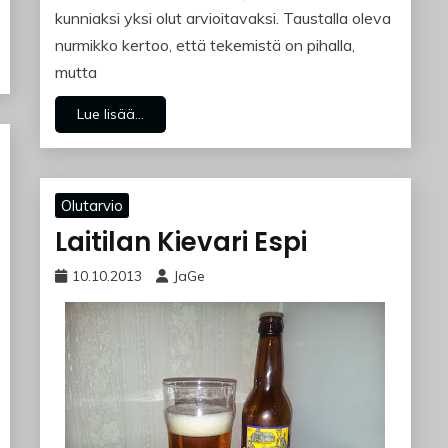
kunniaksi yksi olut arvioitavaksi. Taustalla oleva
nurmikko kertoo, että tekemistä on pihalla,
mutta
Lue lisää...
Olutarvio
Laitilan Kievari Espi
10.10.2013
JaGe