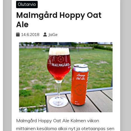
Olutarvio
Malmgård Hoppy Oat
Ale
14.6.2018
JaGe
Malmgård Hoppy Oat Ale Kolmen viikon
mittainen kesäloma alkoi nyt ja otetaanpas sen