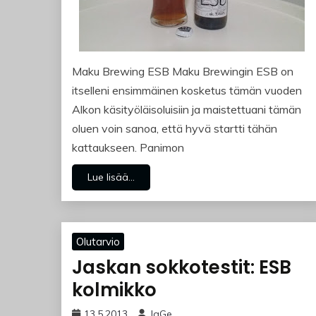
Maku Brewing ESB Maku Brewingin ESB on
itselleni ensimmäinen kosketus tämän vuoden
Alkon käsityöläisoluisiin ja maistettuani tämän
oluen voin sanoa, että hyvä startti tähän
kattaukseen. Panimon
Lue lisää...
Olutarvio
Jaskan sokkotestit: ESB
kolmikko
13.5.2013
JaGe