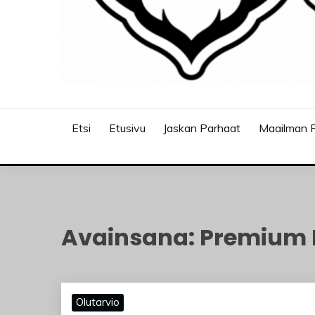
JASKANKALJAT
Etsi
Etusivu
Jaskan Parhaat
Maailman P
Avainsana:
Premium B
Olutarvio