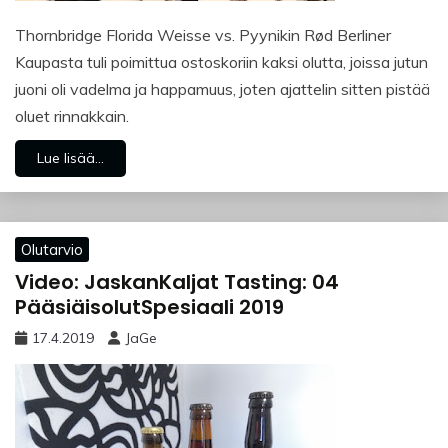
Thornbridge Florida Weisse vs. Pyynikin Rød Berliner
Kaupasta tuli poimittua ostoskoriin kaksi olutta, joissa jutun
juoni oli vadelma ja happamuus, joten ajattelin sitten pistää
oluet rinnakkain.
Lue lisää...
Olutarvio
Video: JaskanKaljat Tasting: 04
PääsiäisolutSpesiaali 2019
17.4.2019
JaGe