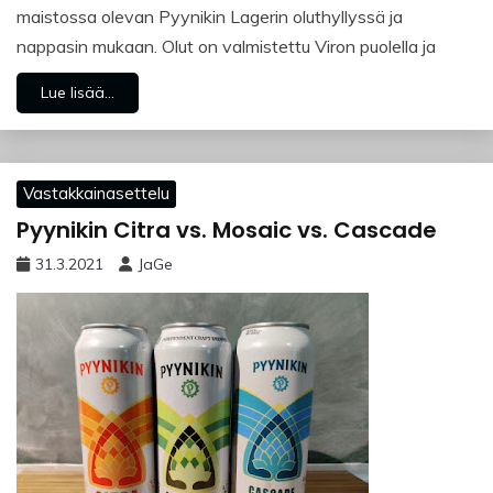
maistossa olevan Pyynikin Lagerin oluthyllyssä ja
nappasin mukaan. Olut on valmistettu Viron puolella ja
Lue lisää...
Vastakkainasettelu
Pyynikin Citra vs. Mosaic vs. Cascade
31.3.2021
JaGe