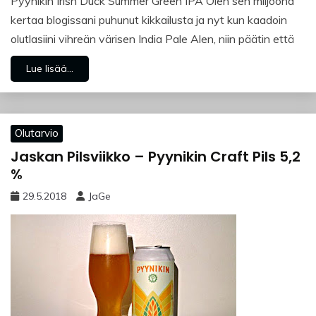
Pyynikin Irish Duck Summer Green IPA Olen sen miljoona
kertaa blogissani puhunut kikkailusta ja nyt kun kaadoin
olutlasiini vihreän värisen India Pale Alen, niin päätin että
Lue lisää...
Olutarvio
Jaskan Pilsviikko – Pyynikin Craft Pils 5,2
%
29.5.2018
JaGe