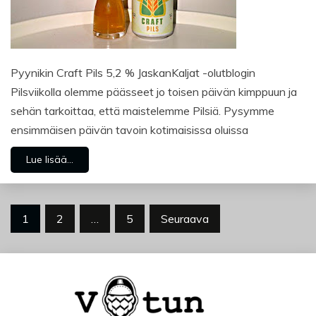
Pyynikin Craft Pils 5,2 % JaskanKaljat -olutblogin
Pilsviikolla olemme päässeet jo toisen päivän kimppuun ja
sehän tarkoittaa, että maistelemme Pilsiä. Pysymme
ensimmäisen päivän tavoin kotimaisissa oluissa
Lue lisää...
Artikkelien
1
2
…
5
Seuraava
sivutus