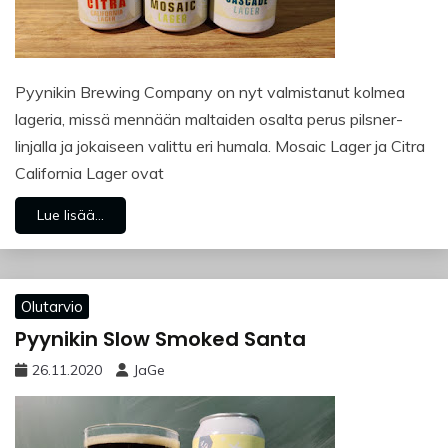
Pyynikin Brewing Company on nyt valmistanut kolmea
lageria, missä mennään maltaiden osalta perus pilsner-
linjalla ja jokaiseen valittu eri humala. Mosaic Lager ja Citra
California Lager ovat
Lue lisää...
Olutarvio
Pyynikin Slow Smoked Santa
26.11.2020
JaGe