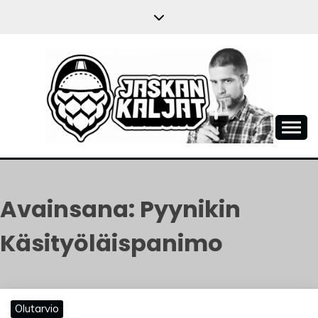
Skip
to
content
JASKANKALJAT
Avainsana:
Pyynikin
Käsityöläispanimo
Olutarvio