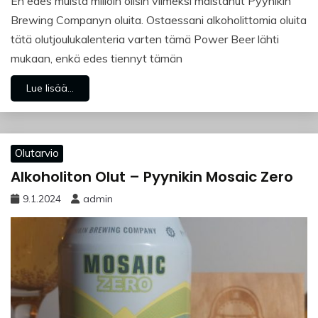
En edes muista milloin olisin viimeksi maistanut Pyynikin
Brewing Companyn oluita. Ostaessani alkoholittomia oluita
tätä olutjoulukalenteria varten tämä Power Beer lähti
mukaan, enkä edes tiennyt tämän
Lue lisää...
Olutarvio
Alkoholiton Olut – Pyynikin Mosaic Zero
9.1.2024
admin