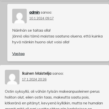
admin
sanoo:
10.1.2024 09:17
Näinhän se taitaa olla!
Jännä olisi tämä maistaa saatuna oluena, että kuinka
hyvä näinkin huono olut voisi olla!
Vastaa
Ikuinen Maistelija
sanoo:
17.1.2024 20:26
Ostin syksyllä, oli vähän tylsän makeanpuoleinen perus
holiton olut, eilen ostin taas, makeutta saatu pois,
kitkeränä en pitänyt, kevyenä kylläkin, mutta ne humalan
aromit mitä oli pari vuotta sitten niin kadoksissa on.