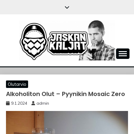
Skip
to
content
JASKANKALJAT
Olutarvio
Alkoholiton Olut – Pyynikin Mosaic Zero
9.1.2024
admin