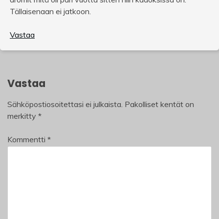
Tällaisenaan ei jatkoon.
Vastaa
Vastaa
Sähköpostiosoitettasi ei julkaista.
Pakolliset kentät on
merkitty
*
Kommentti
*