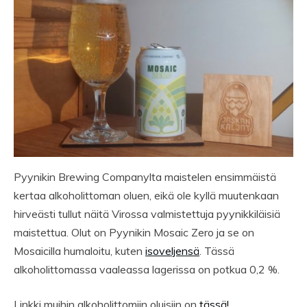
Pyynikin Brewing Companylta maistelen ensimmäistä
kertaa alkoholittoman oluen, eikä ole kyllä muutenkaan
hirveästi tullut näitä Virossa valmistettuja pyynikkiläisiä
maistettua. Olut on Pyynikin Mosaic Zero ja se on
Mosaicilla humaloitu, kuten
isoveljensä
. Tässä
alkoholittomassa vaaleassa lagerissa on potkua 0,2 %.
Linkki muihin alkoholittomiin oluisiin on
tässä!