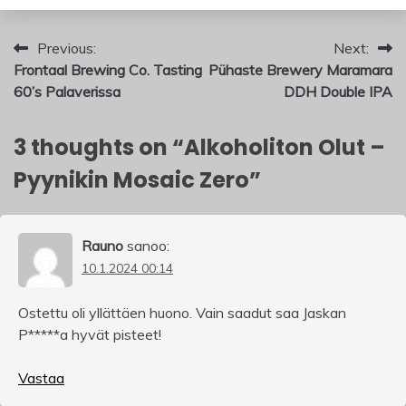
Artikkelien
Previous:
Next:
Frontaal Brewing Co. Tasting
Pühaste Brewery Maramara
selaus
60’s Palaverissa
DDH Double IPA
3 thoughts on “
Alkoholiton Olut –
Pyynikin Mosaic Zero
”
Rauno
sanoo:
10.1.2024 00:14
Ostettu oli yllättäen huono. Vain saadut saa Jaskan
P*****a hyvät pisteet!
Vastaa