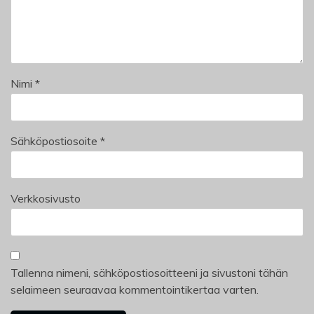
Nimi
*
Sähköpostiosoite
*
Verkkosivusto
Tallenna nimeni, sähköpostiosoitteeni ja sivustoni tähän
selaimeen seuraavaa kommentointikertaa varten.