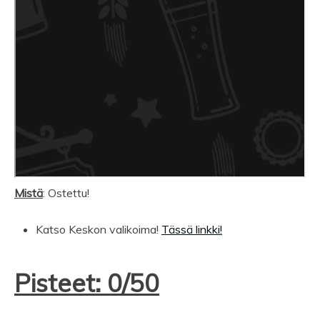
Mistä
: Ostettu!
Katso Keskon valikoima!
Tässä linkki!
Pisteet: 0/50