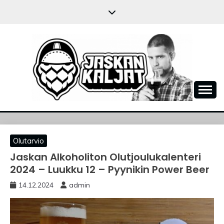
Skip
to
content
JASKANKALJAT
Olutarvio
Jaskan Alkoholiton Olutjoulukalenteri
2024 – Luukku 12 – Pyynikin Power Beer
14.12.2024
admin