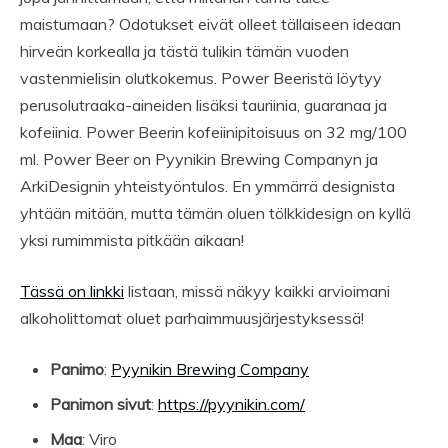
maistumaan? Odotukset eivät olleet tällaiseen ideaan
hirveän korkealla ja tästä tulikin tämän vuoden
vastenmielisin olutkokemus. Power Beeristä löytyy
perusolutraaka-aineiden lisäksi tauriinia, guaranaa ja
kofeiinia. Power Beerin kofeiinipitoisuus on 32 mg/100
ml. Power Beer on Pyynikin Brewing Companyn ja
ArkiDesignin yhteistyöntulos. En ymmärrä designista
yhtään mitään, mutta tämän oluen tölkkidesign on kyllä
yksi rumimmista pitkään aikaan!
Tässä on linkki
listaan, missä näkyy kaikki arvioimani
alkoholittomat oluet parhaimmuusjärjestyksessä!
Panimo
:
Pyynikin Brewing Company
Panimon sivut
:
https://pyynikin.com/
Maa
: Viro