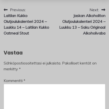
Artikkelien
Previous:
Next:
Laitilan Kukko
Jaskan Alkoholiton
selaus
Olutjoulukalenteri 2024 –
Olutjoulukalenteri 2024 –
Luukku 14 – Laitilan Kukko
Luukku 13 – Saku Originaal
Oatmeal Stout
Alkoholivaba
Vastaa
Sähköpostiosoitettasi ei julkaista.
Pakolliset kentät on
merkitty
*
Kommentti
*