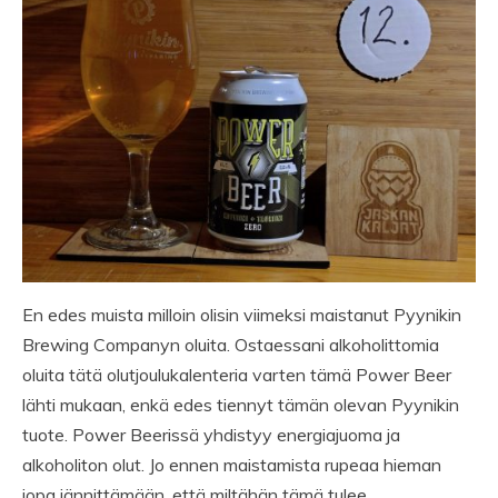
En edes muista milloin olisin viimeksi maistanut Pyynikin
Brewing Companyn oluita. Ostaessani alkoholittomia
oluita tätä olutjoulukalenteria varten tämä Power Beer
lähti mukaan, enkä edes tiennyt tämän olevan Pyynikin
tuote. Power Beerissä yhdistyy energiajuoma ja
alkoholiton olut. Jo ennen maistamista rupeaa hieman
jopa jännittämään, että miltähän tämä tulee