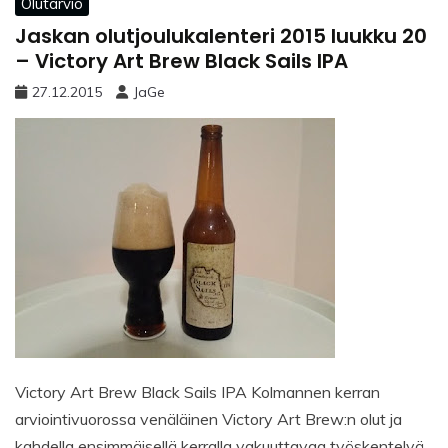
Olutarvio
Jaskan olutjoulukalenteri 2015 luukku 20
– Victory Art Brew Black Sails IPA
27.12.2015
JaGe
Victory Art Brew Black Sails IPA Kolmannen kerran
arviointivuorossa venäläinen Victory Art Brew:n olut ja
kahdella ensimmäisellä kerralla vakuuttavaa työskentelyä.