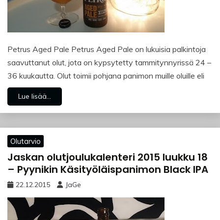
Petrus Aged Pale Petrus Aged Pale on lukuisia palkintoja
saavuttanut olut, jota on kypsytetty tammitynnyrissä 24 –
36 kuukautta. Olut toimii pohjana panimon muille oluille eli
Lue lisää...
Olutarvio
Jaskan olutjoulukalenteri 2015 luukku 18
– Pyynikin Käsityöläispanimon Black IPA
22.12.2015
JaGe