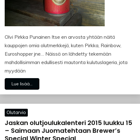
Olvi Pirkka Punainen Itse en arvosta yhtään näitä
kauppojen omia olutmerkkejä, kuten Pirkka, Rainbow,
Euroshopper jne… Näissä on lähdetty tekemään
mahdollisimman edullisesti mautonta kulutuslageria, jota
myydään
Lue lisää...
Olutarvio
Jaskan olutjoulukalenteri 2015 luukku 15
– Saimaan Juomatehtaan Brewer’s
Special Winter Special