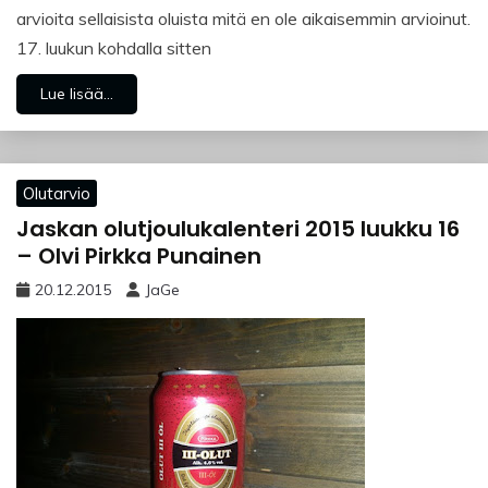
arvioita sellaisista oluista mitä en ole aikaisemmin arvioinut.
17. luukun kohdalla sitten
Lue lisää...
Olutarvio
Jaskan olutjoulukalenteri 2015 luukku 16
– Olvi Pirkka Punainen
20.12.2015
JaGe