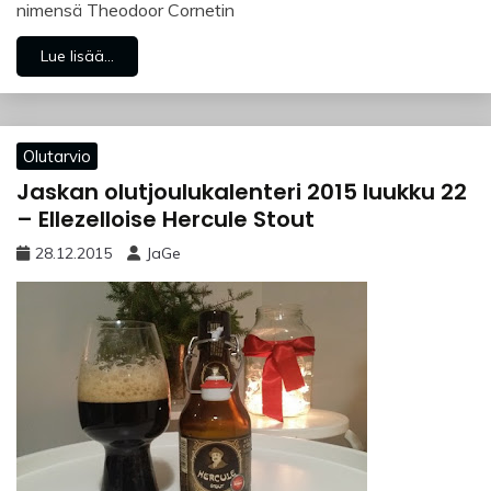
nimensä Theodoor Cornetin
Lue lisää...
Olutarvio
Jaskan olutjoulukalenteri 2015 luukku 22
– Ellezelloise Hercule Stout
28.12.2015
JaGe