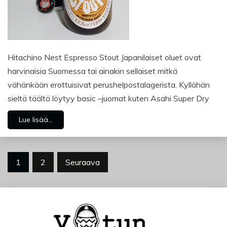
Hitachino Nest Espresso Stout Japanilaiset oluet ovat
harvinaisia Suomessa tai ainakin sellaiset mitkä
vähänkään erottuisivat perushelpostalagerista. Kyllähän
sieltä täältä löytyy basic –juomat kuten Asahi Super Dry
Lue lisää...
Artikkelien
1
2
Seuraava
sivutus