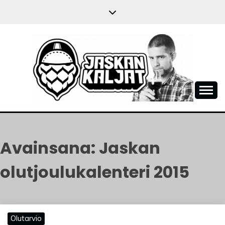
Skip
to
content
JASKANKALJAT
Avainsana:
Jaskan
olutjoulukalenteri 2015
Olutarvio