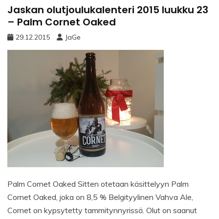
Jaskan olutjoulukalenteri 2015 luukku 23
– Palm Cornet Oaked
29.12.2015
JaGe
Palm Cornet Oaked Sitten otetaan käsittelyyn Palm
Cornet Oaked, joka on 8,5 % Belgityylinen Vahva Ale,
Cornet on kypsytetty tammitynnyrissä. Olut on saanut