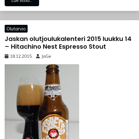
Lue lisää...
Olutarvio
Jaskan olutjoulukalenteri 2015 luukku 14
– Hitachino Nest Espresso Stout
18.12.2015
JaGe