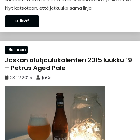
Nyt katsotaan, että jatkuuko sama linja
Lue lisää...
Olutarvio
Jaskan olutjoulukalenteri 2015 luukku 19
– Petrus Aged Pale
23.12.2015
JaGe