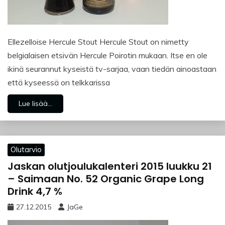
Ellezelloise Hercule Stout Hercule Stout on nimetty
belgialaisen etsivän Hercule Poirotin mukaan. Itse en ole
ikinä seurannut kyseistä tv-sarjaa, vaan tiedän ainoastaan
että kyseessä on telkkarissa
Lue lisää...
Olutarvio
Jaskan olutjoulukalenteri 2015 luukku 21
– Saimaan No. 52 Organic Grape Long
Drink 4,7 %
27.12.2015
JaGe