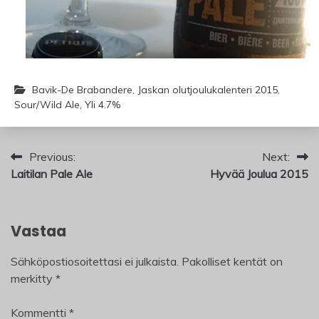
Bavik-De Brabandere
,
Jaskan olutjoulukalenteri 2015
,
Sour/Wild Ale
,
Yli 4.7%
Artikkelien
Previous:
Next:
Laitilan Pale Ale
Hyvää Joulua 2015
selaus
Vastaa
Sähköpostiosoitettasi ei julkaista.
Pakolliset kentät on
merkitty
*
Kommentti
*