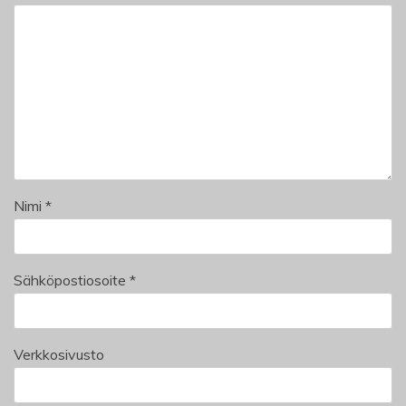
Nimi
*
Sähköpostiosoite
*
Verkkosivusto