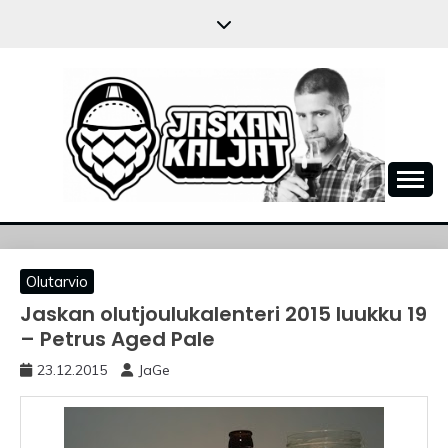
Skip
to
content
JASKANKALJAT
Olutarvio
Jaskan olutjoulukalenteri 2015 luukku 19
– Petrus Aged Pale
23.12.2015
JaGe