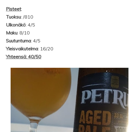
Pisteet
:
Tuoksu
: /810
Ulkonäkö
: 4/5
Maku
: 8/10
Suutuntuma
: 4/5
Yleisvaikutelma
: 16/20
Yhteensä: 40/50