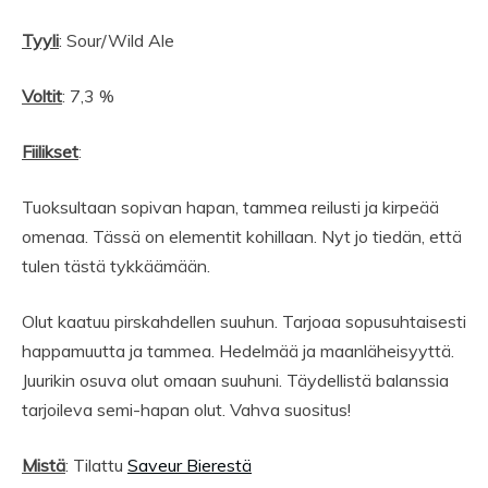
Tyyli
: Sour/Wild Ale
Voltit
: 7,3 %
Fiilikset
:
Tuoksultaan sopivan hapan, tammea reilusti ja kirpeää
omenaa. Tässä on elementit kohillaan. Nyt jo tiedän, että
tulen tästä tykkäämään.
Olut kaatuu pirskahdellen suuhun. Tarjoaa sopusuhtaisesti
happamuutta ja tammea. Hedelmää ja maanläheisyyttä.
Juurikin osuva olut omaan suuhuni. Täydellistä balanssia
tarjoileva semi-hapan olut. Vahva suositus!
Mistä
: Tilattu
Saveur Bierestä