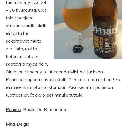
tammitynnyrissä 24
– 36 kuukautta. Olut
toimii pohjana
panimon muille oluille
eli tästä he
sekoittavat muita
versioita, mutta
tietenkin tätä on
saatavilla myös näin.
Oluen on nimennyt olutlegenda Michael Jackson.
Panimon happamuusasteikolla 0-5, niin tämä olut on 5/5
eli mielenkiinnolla maistamaan. Aikaisemmin panimon
tuotteet eivät ole olleet minulle tuttuja.
Panimo
: Bavik-De Brabandere
Maa
: Belgia