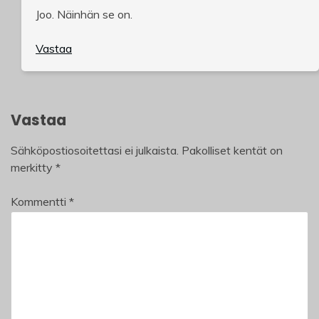
Joo. Näinhän se on.
Vastaa
Vastaa
Sähköpostiosoitettasi ei julkaista.
Pakolliset kentät on
merkitty
*
Kommentti
*