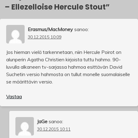
– Ellezelloise Hercule Stout
”
Erasmus/MacMoney
sanoo:
30.12.2015 10:09
Jos hieman vielä tarkennetaan, niin Hercule Poirot on
alunperin Agatha Christien kirjoista tuttu hahmo. 90-
luvulla alkaneen tv-sarjassa hahmoa esittävän David
Suchetin versio hahmosta on tullut monelle suomalaiselle
se määrittävin versio.
Vastaa
JaGe
sanoo:
30.12.2015 10:11