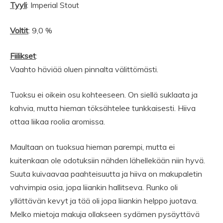
Tyyli
: Imperial Stout
Voltit
: 9,0 %
Fiilikset
:
Vaahto häviää oluen pinnalta välittömästi.
Tuoksu ei oikein osu kohteeseen. On siellä suklaata ja
kahvia, mutta hieman töksähtelee tunkkaisesti. Hiiva
ottaa liikaa roolia aromissa.
Maultaan on tuoksua hieman parempi, mutta ei
kuitenkaan ole odotuksiin nähden lähellekään niin hyvä.
Suuta kuivaavaa paahteisuutta ja hiiva on makupaletin
vahvimpia osia, jopa liiankin hallitseva. Runko oli
yllättävän kevyt ja tää oli jopa liiankin helppo juotava.
Melko mietoja makuja ollakseen sydämen pysäyttävä