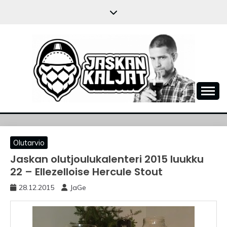
Skip
to
content
JASKANKALJAT
Olutarvio
Jaskan olutjoulukalenteri 2015 luukku
22 – Ellezelloise Hercule Stout
28.12.2015
JaGe