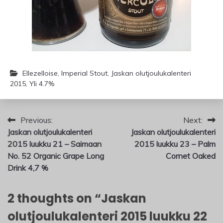
Ellezelloise
,
Imperial Stout
,
Jaskan olutjoulukalenteri
2015
,
Yli 4.7%
Artikkelien
Previous:
Next:
Jaskan olutjoulukalenteri
Jaskan olutjoulukalenteri
selaus
2015 luukku 21 – Saimaan
2015 luukku 23 – Palm
No. 52 Organic Grape Long
Cornet Oaked
Drink 4,7 %
2 thoughts on “
Jaskan
olutjoulukalenteri 2015 luukku 22