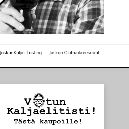
JaskanKaljat Tasting
Jaskan Olutruokareseptit