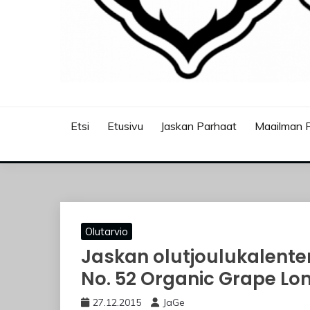
JASKANKALJAT
Etsi
Etusivu
Jaskan Parhaat
Maailman P
Olutarvio
Jaskan olutjoulukalenter
No. 52 Organic Grape Lon
27.12.2015
JaGe