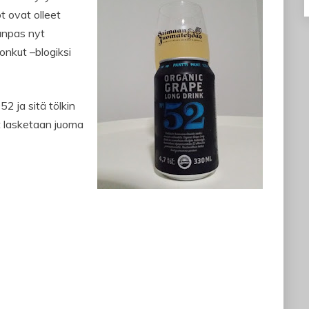
ot ovat olleet
aanpas nyt
onkut –blogiksi
2 ja sitä tölkin
t lasketaan juoma