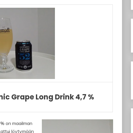
ic Grape Long Drink 4,7 %
7 % on maailman
sattui löytymään