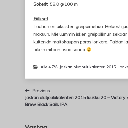
Sokerit
: 58,0 g/100 ml
Fiilikset
:
Täähän on aikuisten greippimehua. Helposti juo
makuun. Mieluummin isken greippilimun sekaan si
kuitenkin maitokaupan paras lonkero. Taidan j
oikein mitään osaa sanoa
Alle 4.7%
,
Jaskan olutjoulukalenteri 2015
,
Lonk
Artikkelien
Previous:
Jaskan olutjoulukalenteri 2015 luukku 20 – Victory 
selaus
Brew Black Sails IPA
Vastaa