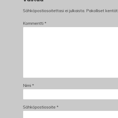
Sähköpostiosoitettasi ei julkaista.
Pakolliset kentä
Kommentti
*
Nimi
*
Sähköpostiosoite
*