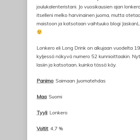
joulukalenteristani. Jo vuosikausien ajan lonker
itselleni melko harvinainen juoma, mutta otet
maistoon ja katsotaan vaihtuuko blogi JaskanL
Lonkero eli Long Drink on alkujaan vuodelta 195
kyljessä näkyvä numero 52 kunnioittaakin. Ny
lasiin ja katsotaan, kuinka tässä käy.
Panimo
: Saimaan Juomatehdas
Maa
: Suomi
Tyyli
: Lonkero
Voltit
: 4,7 %