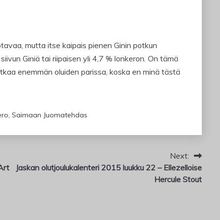
tavaa, mutta itse kaipais pienen Ginin potkun
ivun Giniä tai riipaisen yli 4,7 % lonkeron. On tämä
atkaa enemmän oluiden parissa, koska en minä tästä
ero
,
Saimaan Juomatehdas
Next:
Art
Jaskan olutjoulukalenteri 2015 luukku 22 – Ellezelloise
Hercule Stout