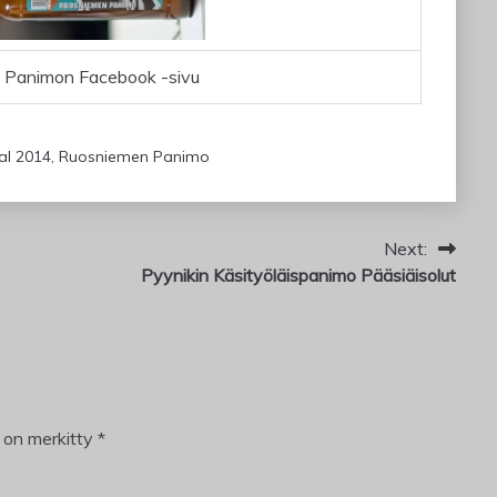
 Panimon Facebook -sivu
val 2014
,
Ruosniemen Panimo
Next:
Pyynikin Käsityöläispanimo Pääsiäisolut
t on merkitty
*