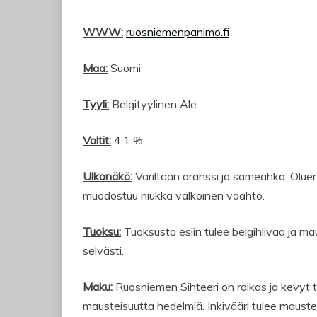
WWW:
ruosniemenpanimo.fi
Maa:
Suomi
Tyyli:
Belgityylinen Ale
Voltit:
4,1 %
Ulkonäkö:
Väriltään oranssi ja sameahko. Oluen
muodostuu niukka valkoinen vaahto.
Tuoksu:
Tuoksusta esiin tulee belgihiivaa ja ma
selvästi.
Maku:
Ruosniemen Sihteeri on raikas ja kevyt t
mausteisuutta hedelmiä. Inkivääri tulee mausteis