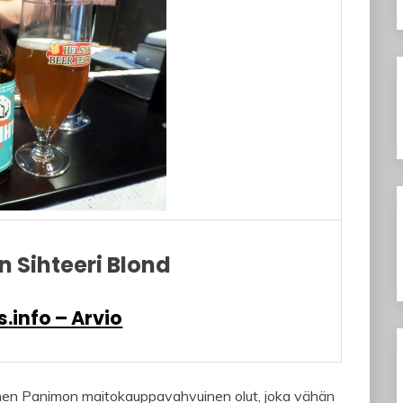
 Sihteeri Blond
.info – Arvio
men Panimon maitokauppavahvuinen olut, joka vähän