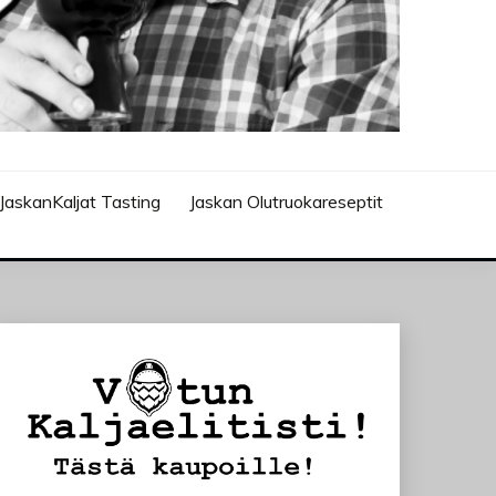
JaskanKaljat Tasting
Jaskan Olutruokareseptit