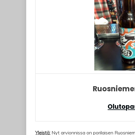
Ruosniemen
Olutopas
Yleistä:
Nyt arvionnissa on porilaisen Ruosnie