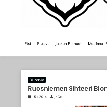
JASKANKALJAT
Etsi
Etusivu
Jaskan Parhaat
Maailman P
Olutarvio
Ruosniemen Sihteeri Blo
15.4.2014
JaGe