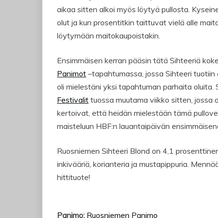
aikaa sitten alkoi myös löytyä pullosta. Kyse
olut ja kun prosentitkin taittuvat vielä alle mai
löytymään maitokaupoistakin.
Ensimmäisen kerran pääsin tätä Sihteeriä kok
Panimot
–tapahtumassa, jossa Sihteeri tuotiin
oli mielestäni yksi tapahtuman parhaita oluita.
Festivalit
tuossa muutama viikko sitten, jossa ol
kertoivat, että heidän mielestään tämä pullover
maisteluun HBF:n lauantaipäivän ensimmäisenä o
Ruosniemen Sihteeri Blond on 4,1 prosenttinen
inkivääriä, korianteria ja mustapippuria. Menn
hittituote!
Panimo:
Ruosniemen Panimo