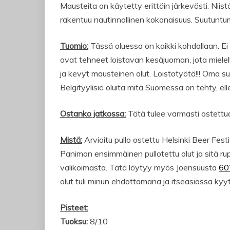
Mausteita on käytetty erittäin järkevästi. Niis
rakentuu nautinnollinen kokonaisuus. Suutuntu
Tuomio:
Tässä oluessa on kaikki kohdallaan. E
ovat tehneet loistavan kesäjuoman, jota miele
ja kevyt mausteinen olut. Loistotyötä!!! Oma s
Belgityylisiä oluita mitä Suomessa on tehty, ell
Ostanko jatkossa:
Tätä tulee varmasti ostettua
Mistä:
Arvioitu pullo ostettu Helsinki Beer Fes
Panimon ensimmäinen pullotettu olut ja sitä r
valikoimasta. Tätä löytyy myös Joensuusta
60
olut tuli minun ehdottamana ja itseasiassa k
Pisteet:
Tuoksu:
8/10