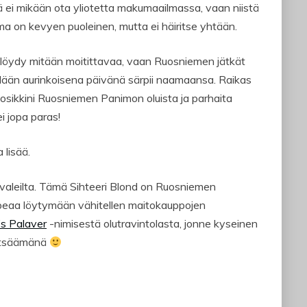
tä ei mikään ota yliotetta makumaailmassa, vaan niistä
ma on kevyen puoleinen, mutta ei häiritse yhtään.
i löydy mitään moitittavaa, vaan Ruosniemen jätkät
llään aurinkoisena päivänä särpii naamaansa. Raikas
uosikkini Ruosniemen Panimon oluista ja parhaita
ei jopa paras!
 lisää.
tivaleilta. Tämä Sihteeri Blond on Ruosniemen
upeaa löytymään vähitellen maitokauppojen
’s Palaver
-nimisestä olutravintolasta, jonne kyseinen
yytsäämänä