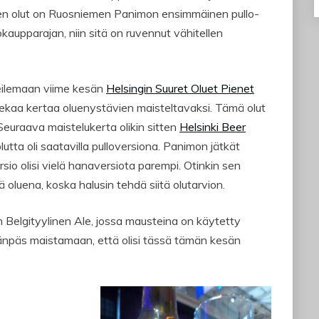
inen olut on Ruosniemen Panimon ensimmäinen pullo-
tokaupparajan, niin sitä on ruvennut vähitellen
eilemaan viime kesän
Helsingin Suuret Oluet Pienet
 ekaa kertaa oluenystävien maisteltavaksi. Tämä olut
 Seuraava maistelukerta olikin sitten
Helsinki Beer
utta oli saatavilla pulloversiona. Panimon jätkät
sio olisi vielä hanaversiota parempi. Otinkin sen
luena, koska halusin tehdä siitä olutarvion.
 Belgityylinen Ale, jossa mausteina on käytetty
äänpäs maistamaan, että olisi tässä tämän kesän