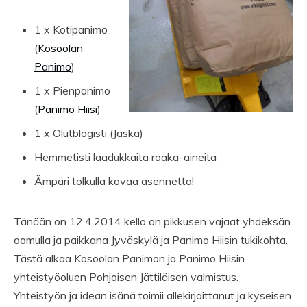
1 x Kotipanimo
(
Kosoolan
Panimo
)
1 x Pienpanimo
(
Panimo Hiisi
)
1 x Olutblogisti (Jaska)
Hemmetisti laadukkaita raaka-aineita
Ämpäri tolkulla kovaa asennetta!
Tänään on 12.4.2014 kello on pikkusen vajaat yhdeksän
aamulla ja paikkana Jyväskylä ja Panimo Hiisin tukikohta.
Tästä alkaa Kosoolan Panimon ja Panimo Hiisin
yhteistyöoluen Pohjoisen Jättiläisen valmistus.
Yhteistyön ja idean isänä toimii allekirjoittanut ja kyseisen