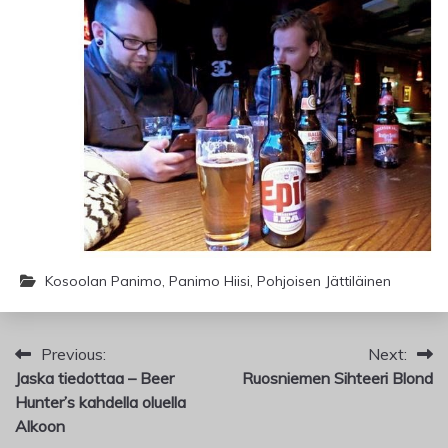
Kosoolan Panimo
,
Panimo Hiisi
,
Pohjoisen Jättiläinen
Artikkelien
Previous:
Next:
Jaska tiedottaa – Beer
Ruosniemen Sihteeri Blond
selaus
Hunter’s kahdella oluella
Alkoon