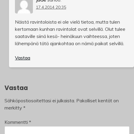
17.4.2014 20:35
Näistä ravintoloista ei ole vielä tietoa, mutta tulen
kertomaan kunhan ravintolat ovat selvillä. Olut tulee
saataville siinä kesä- heinäkuun vaihteessa, joten
lähempänä tätä ajankohtaa on nämä paikat selvillä.
Vastaa
Vastaa
Sähköpostiosoitettasi ei julkaista.
Pakolliset kentät on
merkitty
*
Kommentti
*