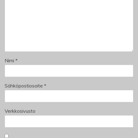
Nimi
*
Sähköpostiosoite
*
Verkkosivusto