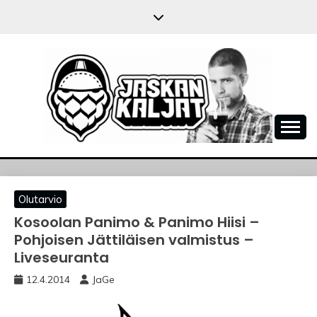
Skip
to
content
JASKANKALJAT
Olutarvio
Kosoolan Panimo & Panimo Hiisi –
Pohjoisen Jättiläisen valmistus –
Liveseuranta
12.4.2014
JaGe