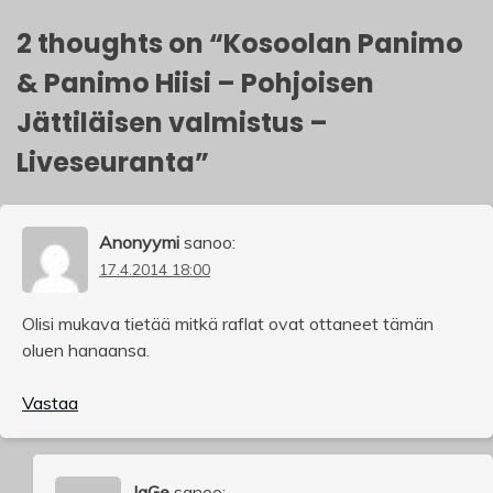
2 thoughts on “
Kosoolan Panimo
& Panimo Hiisi – Pohjoisen
Jättiläisen valmistus –
Liveseuranta
”
Anonyymi
sanoo:
17.4.2014 18:00
Olisi mukava tietää mitkä raflat ovat ottaneet tämän
oluen hanaansa.
Vastaa
JaGe
sanoo: