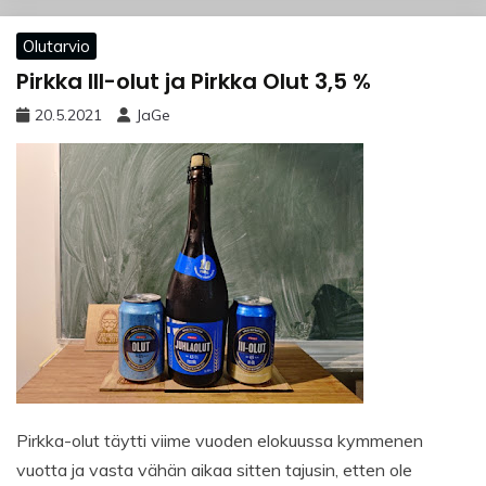
Olutarvio
Pirkka III-olut ja Pirkka Olut 3,5 %
20.5.2021
JaGe
Pirkka-olut täytti viime vuoden elokuussa kymmenen
vuotta ja vasta vähän aikaa sitten tajusin, etten ole