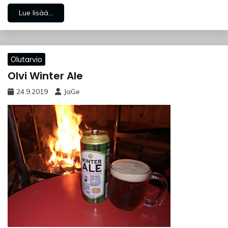
Lue lisää...
Olutarvio
Olvi Winter Ale
24.9.2019
JaGe