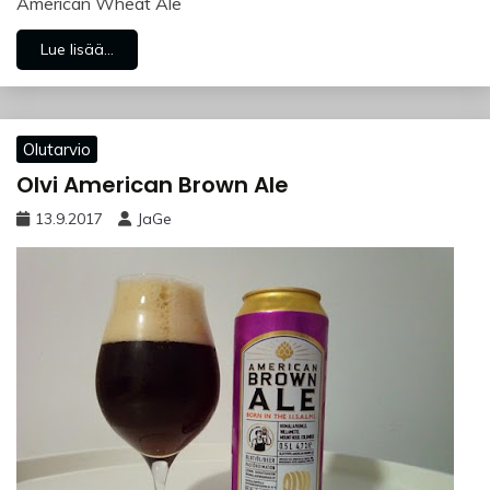
American Wheat Ale
Lue lisää...
Olutarvio
Olvi American Brown Ale
13.9.2017
JaGe