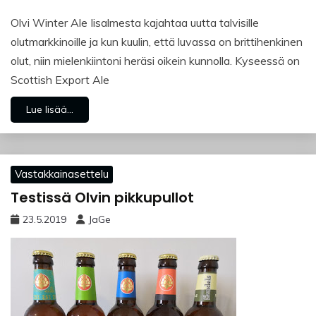
Olvi Winter Ale Iisalmesta kajahtaa uutta talvisille
olutmarkkinoille ja kun kuulin, että luvassa on brittihenkinen
olut, niin mielenkiintoni heräsi oikein kunnolla. Kyseessä on
Scottish Export Ale
Lue lisää...
Vastakkainasettelu
Testissä Olvin pikkupullot
23.5.2019
JaGe