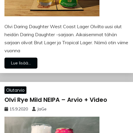
Olvi Daring Daughter West Coast Lager Olvilta uusi olut
heidän Daring Daughter -sarjaan. Aikaisemmat tähän
sarjaan olivat Brut Lager ja Tropical Lager. Nämä otin viime
vuonna
Lue lisää...
Olutarvio
Olvi Rye Mild NEIPA – Arvio + Video
15.9.2020
JaGe