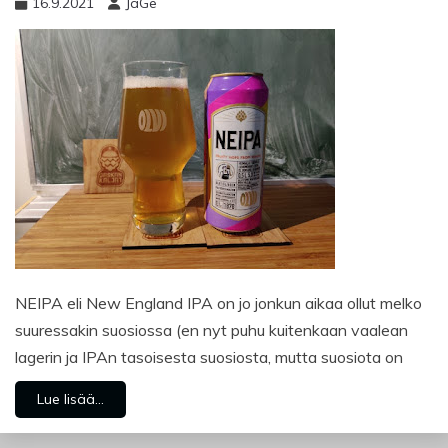
16.9.2021
JaGe
NEIPA eli New England IPA on jo jonkun aikaa ollut melko
suuressakin suosiossa (en nyt puhu kuitenkaan vaalean
lagerin ja IPAn tasoisesta suosiosta, mutta suosiota on
Lue lisää...