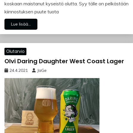
koskaan maistanut kyseistä olutta. Syy tälle on pelkästään
kiinnostuksen puute tuota
Lue lisää...
Olutarvio
Olvi Daring Daughter West Coast Lager
24.4.2021
JaGe