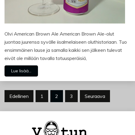
Olvi American Brown Ale American Brown Ale-olut
juontaa juurensa syvälle iisalmelaiseen oluthistoriaan. Tuo
ensimmäinen lause ja samalla kaikki sen jälkeen tulevat
eivät ole millään tavalla totuusperäisiä,
Lue lisää...
Artikkelien
Edellinen
1
2
3
Seuraava
sivutus