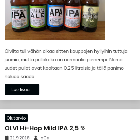
Olvilta tuli vähän aikaa sitten kauppojen hyllyihin tuttuja
juomia, mutta pullokoko on normaalia pienempi. Nämä
uudet pullot ovat kooltaan 0,25 litraisia ja tällä panimo
haluaa saada
Lue lisää...
Olutarvio
OLVI Hi-Hop Mild IPA 2,5 %
21.9.2018
JaGe