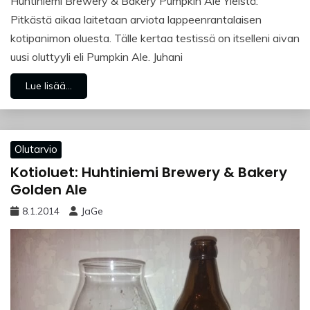
Huhtiniemi Brewery & Bakery Pumpkin Ale Yleistä:
Pitkästä aikaa laitetaan arviota lappeenrantalaisen
kotipanimon oluesta. Tälle kertaa testissä on itselleni aivan
uusi oluttyyli eli Pumpkin Ale. Juhani
Lue lisää...
Olutarvio
Kotioluet: Huhtiniemi Brewery & Bakery
Golden Ale
8.1.2014
JaGe