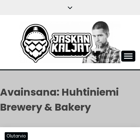
Skip
to
content
JASKANKALJAT
Avainsana:
Huhtiniemi
Brewery & Bakery
Olutarvio