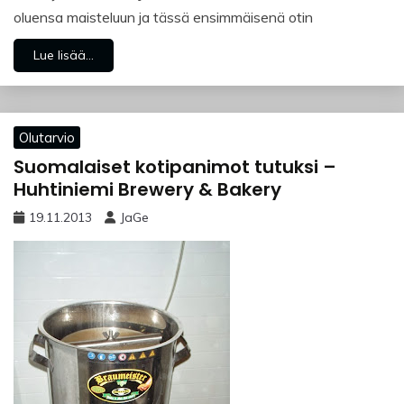
oluensa maisteluun ja tässä ensimmäisenä otin
Lue lisää...
Olutarvio
Suomalaiset kotipanimot tutuksi –
Huhtiniemi Brewery & Bakery
19.11.2013
JaGe