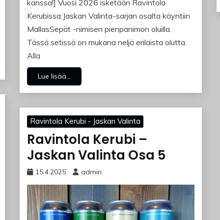
kanssa!] Vuosi 2026 isketään Ravintola
Kerubissa Jaskan Valinta-sarjan osalta käyntiin
MallasSepät -nimisen pienpanimon oluilla.
Tässä setissä on mukana neljä erilaista olutta.
Alla
Lue lisää...
Ravintola Kerubi - Jaskan Valinta
Ravintola Kerubi –
Jaskan Valinta Osa 5
15.4.2025
admin