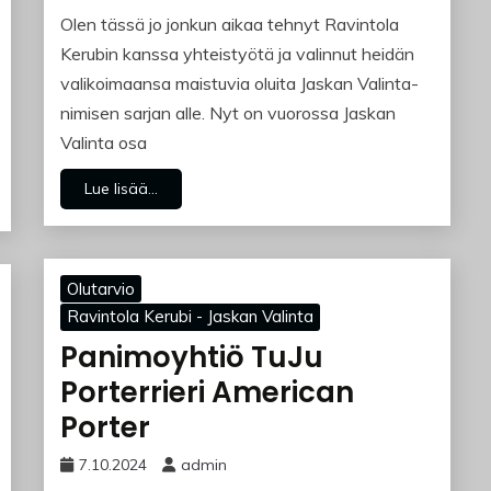
Olen tässä jo jonkun aikaa tehnyt Ravintola
Kerubin kanssa yhteistyötä ja valinnut heidän
valikoimaansa maistuvia oluita Jaskan Valinta-
nimisen sarjan alle. Nyt on vuorossa Jaskan
Valinta osa
Lue lisää...
Olutarvio
Ravintola Kerubi - Jaskan Valinta
Panimoyhtiö TuJu
Porterrieri American
Porter
7.10.2024
admin