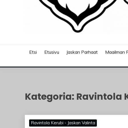
JASKANKALJAT
Etsi
Etusivu
Jaskan Parhaat
Maailman P
Kategoria:
Ravintola 
Ravintola Kerubi - Jaskan Valinta