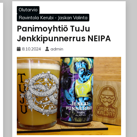
Olutarvio
Ravintola Kerubi - Jaskan Valinta
Panimoyhtiö TuJu
Jenkkipunnerrus NEIPA
8.10.2024
admin