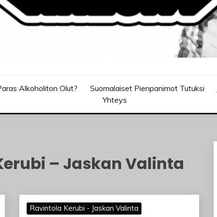
aras Alkoholiton Olut?
Suomalaiset Pienpanimot Tutuksi
Yhteys
Kerubi – Jaskan Valinta
Ravintola Kerubi - Jaskan Valinta