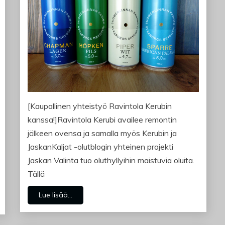
[Kaupallinen yhteistyö Ravintola Kerubin
kanssa!]Ravintola Kerubi availee remontin
jälkeen ovensa ja samalla myös Kerubin ja
JaskanKaljat -olutblogin yhteinen projekti
Jaskan Valinta tuo oluthyllyihin maistuvia oluita.
Tällä
Lue lisää...