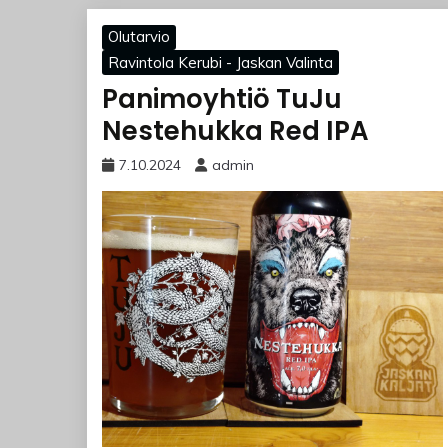
Olutarvio
Ravintola Kerubi - Jaskan Valinta
Panimoyhtiö TuJu
Nestehukka Red IPA
7.10.2024
admin