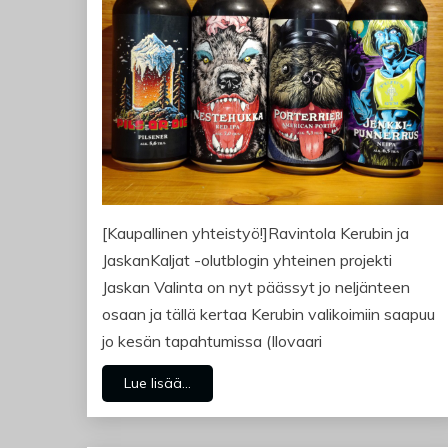
[Kaupallinen yhteistyö!]Ravintola Kerubin ja
JaskanKaljat -olutblogin yhteinen projekti
Jaskan Valinta on nyt päässyt jo neljänteen
osaan ja tällä kertaa Kerubin valikoimiin saapuu
jo kesän tapahtumissa (Ilovaari
Lue lisää...