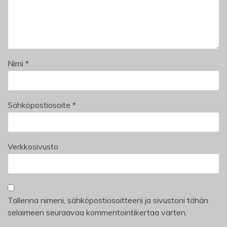
Nimi
*
Sähköpostiosoite
*
Verkkosivusto
Tallenna nimeni, sähköpostiosoitteeni ja sivustoni tähän
selaimeen seuraavaa kommentointikertaa varten.