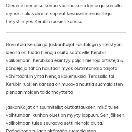
Olemme menossa kovaa vauhtia kohti kesää ja samalla
myöskin olutvalinnat sopivat kesäiselle terassille ja
tietysti myös Kerubin ruokien kanssa.
Ravintola Kerubin ja JaskanKaljat -olutblogin yhteistyön
ideana on tuoda hienoja oluita saataville Kerubin
valikoimaan. Kerubissa esiintyy paljon hienoja artisteja &
bändejä ja tähän halutaan myös olutrintamalla tarjota
vähintäänkin yhtä hienoja kokemuksia. Terassilla tai
Kerubin ruokien kanssa on mukava nauttia suomalaisten
pienpanimoiden taidonnäytteitä.
JaskanKaljat on suunnitellut olutkattauksen, mikä tulee
vaihtumaan, kunhan oluet on myyty loppuun. Sen jälkeen,
valikoimaan tulee seuraava setti hienoja oluita.
Pääpainona tullaan pitämään suomalaisten