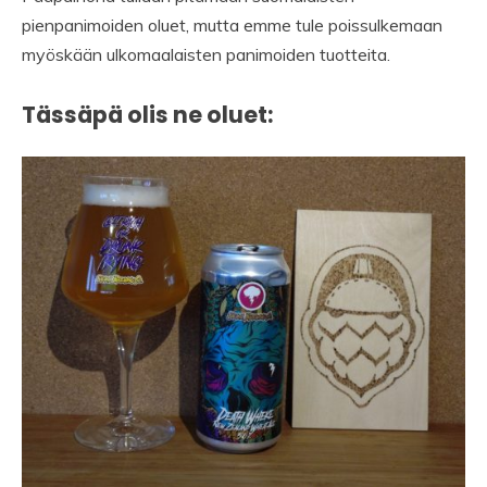
pienpanimoiden oluet, mutta emme tule poissulkemaan
myöskään ulkomaalaisten panimoiden tuotteita.
Tässäpä olis ne oluet: