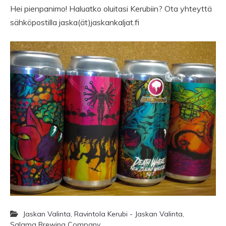
Hei pienpanimo! Haluatko oluitasi Kerubiin? Ota yhteyttä
sähköpostilla jaska(ät)jaskankaljat.fi
Jaskan Valinta
,
Ravintola Kerubi - Jaskan Valinta
,
Salama Brewing Company