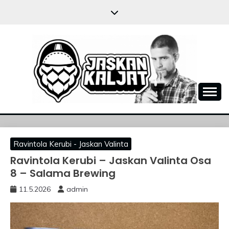
Skip
to
content
JASKANKALJAT
Ravintola Kerubi - Jaskan Valinta
Ravintola Kerubi – Jaskan Valinta Osa
8 – Salama Brewing
11.5.2026
admin