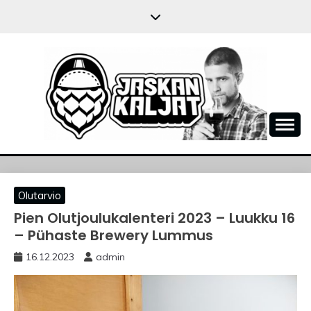
Skip
to
content
JASKANKALJAT
Olutarvio
Pien Olutjoulukalenteri 2023 – Luukku 16
– Pühaste Brewery Lummus
16.12.2023
admin