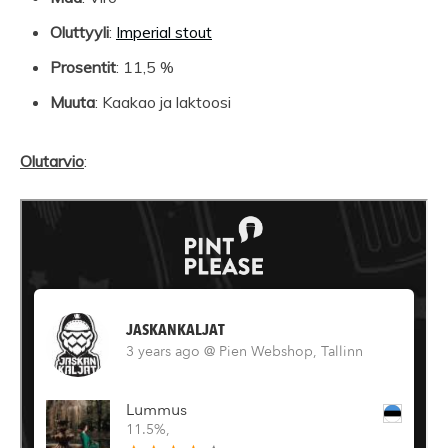
Oluttyyli
:
Imperial stout
Prosentit
: 11,5 %
Muuta
: Kaakao ja laktoosi
Olutarvio
: