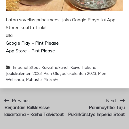
Lataa sovellus puhelimeesi, joko Google Playn tai App
Storen kautta. Linkit
alla.
Google Play – Pint Please
App Store – Pint Please
Imperial Stout
,
Kuivalihakundi
,
Kuivalihakundi
Joulukalenteri 2023
,
Pien Olutjoulukalenteri 2023
,
Pien
Webshop
,
Pühaste
,
Yli 5.5%
Artikkelien
Previous:
Next:
Berjantain BulkkiBisse
Panimoyhtiö TuJu
selaus
lauantaina – Karhu Talvistout
Pukinkäristys Imperial Stout