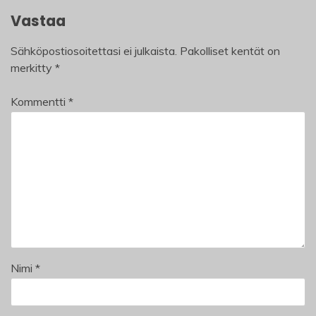
Vastaa
Sähköpostiosoitettasi ei julkaista.
Pakolliset kentät on
merkitty
*
Kommentti
*
Nimi
*