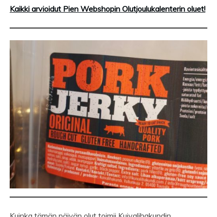
Kaikki arvioidut Pien Webshopin Olutjoulukalenterin oluet!
Kuinka tämän päivän olut toimii Kuivalihakundin