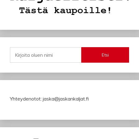
Etsi
Yhteydenotot: jaska@jaskankaljat.fi