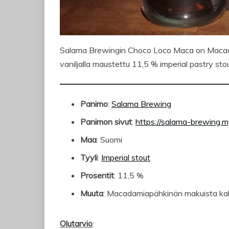
Salama Brewingin Choco Loco Maca on Macadami
vaniljalla maustettu 11,5 % imperial pastry stou
Panimo
:
Salama Brewing
Panimon sivut
:
https://salama-brewing.m
Maa
: Suomi
Tyyli
:
Imperial stout
Prosentit
: 11,5 %
Muuta
: Macadamiapähkinän makuista kahv
Olutarvio
: