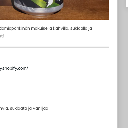
apähkinän makuisella kahvilla, suklaalla ja
t!
yshopify.com/
ia, suklaata ja vaniljaa