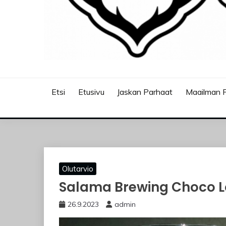
JASKANKALJAT
Etsi
Etusivu
Jaskan Parhaat
Maailman P
Olutarvio
Salama Brewing Choco L
26.9.2023
admin