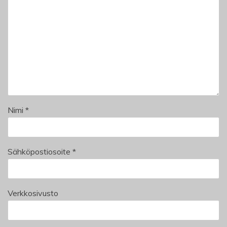
Nimi
*
Sähköpostiosoite
*
Verkkosivusto