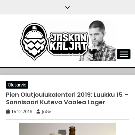
Skip
to
content
JASKANKALJAT
Olutarvio
Pien Olutjoulukalenteri 2019: Luukku 15 –
Sonnisaari Kuteva Vaalea Lager
15.12.2019
JaGe