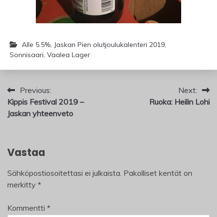
Alle 5.5%
,
Jaskan Pien olutjoulukalenteri 2019
,
Sonnisaari
,
Vaalea Lager
Artikkelien
Previous:
Next:
Kippis Festival 2019 –
Ruoka: Heilin Lohi
selaus
Jaskan yhteenveto
Vastaa
Sähköpostiosoitettasi ei julkaista.
Pakolliset kentät on
merkitty
*
Kommentti
*