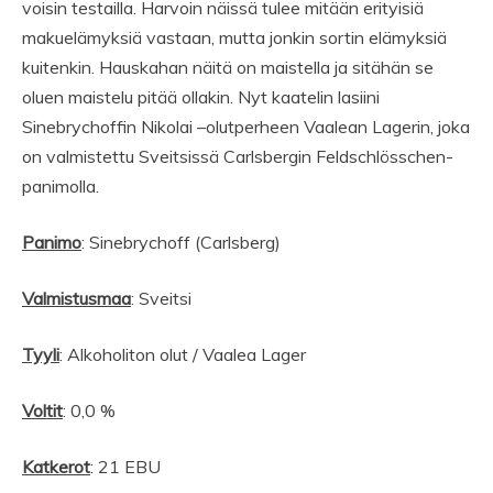
voisin testailla. Harvoin näissä tulee mitään erityisiä
makuelämyksiä vastaan, mutta jonkin sortin elämyksiä
kuitenkin. Hauskahan näitä on maistella ja sitähän se
oluen maistelu pitää ollakin. Nyt kaatelin lasiini
Sinebrychoffin Nikolai –olutperheen Vaalean Lagerin, joka
on valmistettu Sveitsissä Carlsbergin Feldschlösschen-
panimolla.
Panimo
: Sinebrychoff (Carlsberg)
Valmistusmaa
: Sveitsi
Tyyli
: Alkoholiton olut / Vaalea Lager
Voltit
: 0,0 %
Katkerot
: 21 EBU