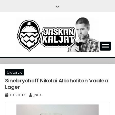
Skip
to
content
JASKANKALJAT
Olutarvio
Sinebrychoff Nikolai Alkoholiton Vaalea
Lager
19.5.2017
JaGe