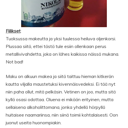
Fiilikset
:
Tuoksussa makeutta ja yksi tuulessa heiluva oljenkorsi.
Plussaa siitä, ettei tästä tule esiin ollenkaan perus
metallivivahdetta, joka on lähes kaikissa näissä mukana.
Not bad!
Maku on alkuun makea ja siitä taittuu hieman kitkerän
kautta viljalla maustetuksi kivennäisvedeksi. Ei tää nyt
niin paha ollut, mitä pelkäsin. Vetinen on joo, mutta sitä
kyllä osasi odottaa. Oluena ei mikään erityinen, mutta
sellaisena alkoholittomana, jonka yhdellä hörpyllä
huitaisee naamariinsa, niin siinä toimii kohtalaisesti. Oon
juonut useita huonompiakin.