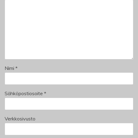
Nimi
*
Sähköpostiosoite
*
Verkkosivusto