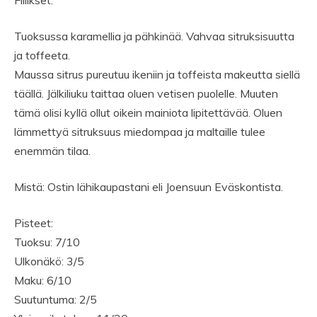
Fiilikset:
Tuoksussa karamellia ja pähkinää. Vahvaa sitruksisuutta
ja toffeeta.
Maussa sitrus pureutuu ikeniin ja toffeista makeutta siellä
täällä. Jälkiliuku taittaa oluen vetisen puolelle. Muuten
tämä olisi kyllä ollut oikein mainiota lipitettävää. Oluen
lämmettyä sitruksuus miedompaa ja maltaille tulee
enemmän tilaa.
Mistä: Ostin lähikaupastani eli Joensuun Eväskontista.
Pisteet:
Tuoksu: 7/10
Ulkonäkö: 3/5
Maku: 6/10
Suutuntuma: 2/5