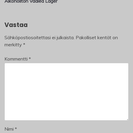
Alkoholiton Vaalea Lager
Vastaa
Sähköpostiosoitettasi ei julkaista.
Pakolliset kentät on
merkitty
*
Kommentti
*
Nimi
*