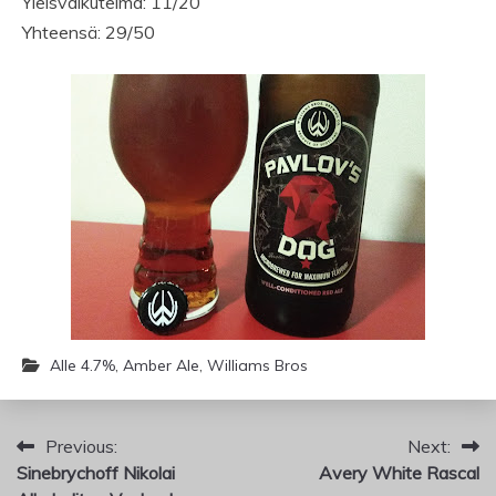
Yleisvaikutelma: 11/20
Yhteensä: 29/50
Alle 4.7%
,
Amber Ale
,
Williams Bros
Artikkelien
Previous:
Next:
Sinebrychoff Nikolai
Avery White Rascal
selaus