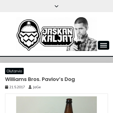
Skip
to
content
JASKANKALJAT
Olutarvio
Williams Bros. Pavlov’s Dog
21.5.2017
JaGe