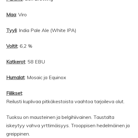
Maa
: Viro
Tyyli
: India Pale Ale (White IPA)
Voltit
: 6,2 %
Katkerot
: 58 EBU
Humalat
: Mosaic ja Equinox
Fiilikset
:
Reilusti kuplivaa pitkäkestoista vaahtoa tarjoileva olut.
Tuoksu on mausteinen ja belgihiivainen. Taustalta
iskeytyy vahva yrttimäisyys. Trooppisen hedelmäinen ja
greippinen.