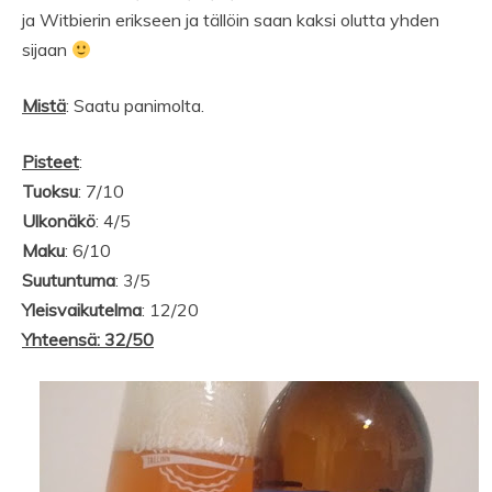
ja Witbierin erikseen ja tällöin saan kaksi olutta yhden
sijaan
Mistä
: Saatu panimolta.
Pisteet
:
Tuoksu
: 7/10
Ulkonäkö
: 4/5
Maku
: 6/10
Suutuntuma
: 3/5
Yleisvaikutelma
: 12/20
Yhteensä: 32/50