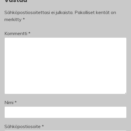
Sähköpostiosoitettasi ei julkaista.
Pakolliset kentät on
merkitty
*
Kommentti
*
Nimi
*
Sähköpostiosoite
*