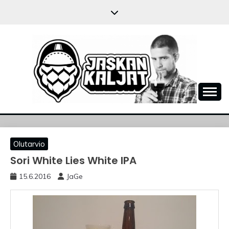
Skip
to
content
JASKANKALJAT
Olutarvio
Sori White Lies White IPA
15.6.2016
JaGe