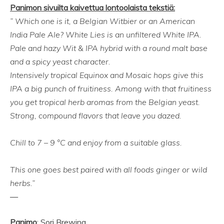
Panimon sivuilta kaivettua lontoolaista tekstiä:
” Which one is it, a Belgian Witbier or an American
India Pale Ale? White Lies is an unfiltered White IPA.
Pale and hazy Wit & IPA hybrid with a round malt base
and a spicy yeast character.
Intensively tropical Equinox and Mosaic hops give this
IPA a big punch of fruitiness. Among with that fruitiness
you get tropical herb aromas from the Belgian yeast.
Strong, compound flavors that leave you dazed.
Chill to 7 – 9 °C and enjoy from a suitable glass.
This one goes best paired with all foods ginger or wild
herbs.”
—
Panimo
: Sori Brewing