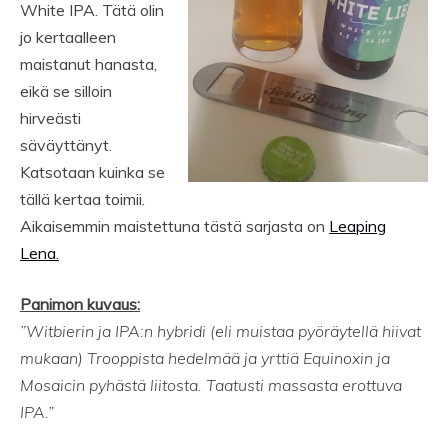
White IPA. Tätä olin
jo kertaalleen
maistanut hanasta,
eikä se silloin
hirveästi
säväyttänyt.
Katsotaan kuinka se
tällä kertaa toimii.
Aikaisemmin maistettuna tästä sarjasta on
Leaping
Lena.
Panimon kuvaus:
”Witbierin ja IPA:n hybridi (eli muistaa pyöräytellä hiivat
mukaan) Trooppista hedelmää ja yrttiä Equinoxin ja
Mosaicin pyhästä liitosta. Taatusti massasta erottuva
IPA.”