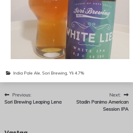
India Pale Ale
,
Sori Brewing
,
Yli 4.7%
Artikkelien
Previous:
Next:
Sori Brewing Leaping Lena
Stadin Panimo American
selaus
Session IPA
Vastaa