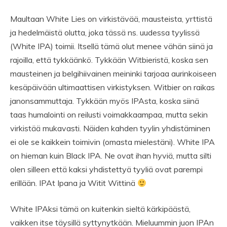
Maultaan White Lies on virkistävää, mausteista, yrttistä
ja hedelmäistä olutta, joka tässä ns. uudessa tyylissä
(White IPA) toimii. Itsellä tämä olut menee vähän siinä ja
rajoilla, että tykkäänkö. Tykkään Witbieristä, koska sen
mausteinen ja belgihiivainen meininki tarjoaa aurinkoiseen
kesäpäivään ultimaattisen virkistyksen. Witbier on raikas
janonsammuttaja. Tykkään myös IPAsta, koska siinä
taas humalointi on reilusti voimakkaampaa, mutta sekin
virkistää mukavasti. Näiden kahden tyylin yhdistäminen
ei ole se kaikkein toimivin (omasta mielestäni). White IPA
on hieman kuin Black IPA. Ne ovat ihan hyviä, mutta silti
olen silleen että kaksi yhdistettyä tyyliä ovat parempi
erillään. IPAt Ipana ja Witit Wittinä
White IPAksi tämä on kuitenkin sieltä kärkipäästä,
vaikken itse täysillä syttynytkään. Mieluummin juon IPAn