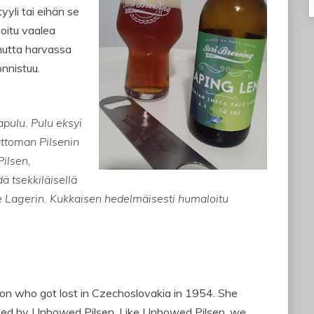
tyyli tai eihän se
loitu vaalea
 mutta harvassa
onnistuu.
pulu. Pulu eksyi
ttoman Pilsenin
ilsen,
 tsekkiläisellä
le Lagerin. Kukkaisen hedelmäisesti humaloitu
n who got lost in Czechoslovakia in 1954. She
gned by Unbowed Pilsen. Like Unbowed Pilsen, we