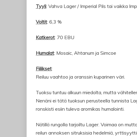
Tyyli
: Vahva Lager / Imperial Pils tai vaikka Impe
Voltit
: 6,3 %
Katkerot
: 70 EBU
Humalat
: Mosaic, Ahtanum ja Simcoe
Fiilikset
:
Reiluu vaahtoo ja oranssin kuparinen väri.
Tuoksu tuntuu alkuun miedolta, mutta vähitellen
Nenäni ei tätä tuoksun perusteella tunnista La
ronskisti esiin tuleva aromikas humalointi.
Nätillä rungolla tarjoiltu Lager. Voimaa on mutt
reilun annoksen sitruksisia hedelmiä, yrttisyyttä 