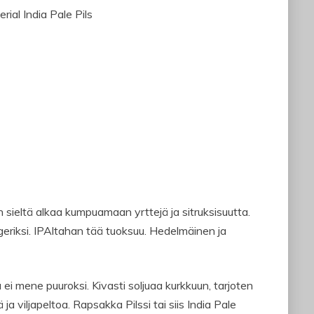
rial India Pale Pils
 sieltä alkaa kumpuamaan yrttejä ja sitruksisuutta.
geriksi. IPAltahan tää tuoksuu. Hedelmäinen ja
a ei mene puuroksi. Kivasti soljuaa kurkkuun, tarjoten
ja viljapeltoa. Rapsakka Pilssi tai siis India Pale