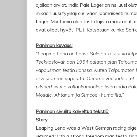
ajallaan arviot. India Pale Lager on ns. uusi olut
mikään uusi tyylilaji ole, vaan ipamaisesti huma
Lager. Muutamia olen tästä lajista maistanut,
ovat olleet hyvät IPL:t. Katsotaan kuinka Sori 
Panimon kuvaus:
”Leaping Lena on Länsi-Saksan kuuluisin kilpa
Tsekkoslovakiaan 1954 palaten pian Taipuma
vapausmanifestin kanssa. Kuten Taipumaton P
arvostamme vapautta. Otimme vapauden tehdä
pilsnerhiivalla vallankumouksellisen India Pa
Mosaic, Ahtanum ja Simcoe -humalilla.”
Panimon sivuilta kaiveltua tekstiä:
Story
Leaping Lena was a West German racing pigeo
returned with a strong freedom manifesto si