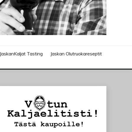
JaskanKaljat Tasting
Jaskan Olutruokareseptit