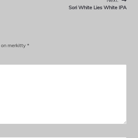
Next:
Sori White Lies White IPA
t on merkitty
*