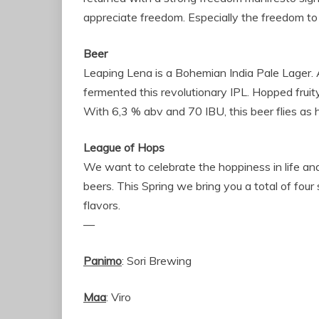
appreciate freedom. Especially the freedom to
Beer
Leaping Lena is a Bohemian India Pale Lager. 
fermented this revolutionary IPL. Hopped fru
With 6,3 % abv and 70 IBU, this beer flies as 
League of Hops
We want to celebrate the hoppiness in life an
beers. This Spring we bring you a total of fou
flavors.
—
Panimo
: Sori Brewing
Maa
: Viro