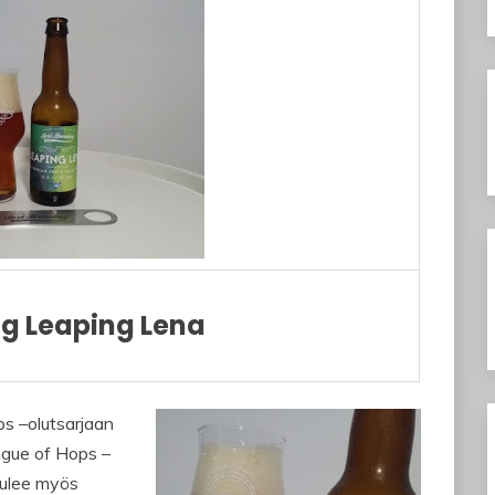
ng Leaping Lena
s –olutsarjaan
ague of Hops –
 tulee myös