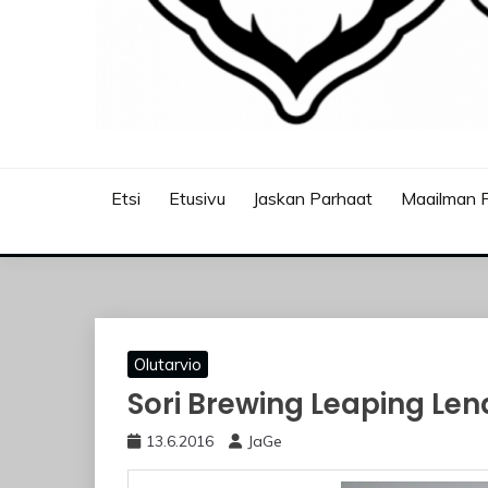
JASKANKALJAT
Etsi
Etusivu
Jaskan Parhaat
Maailman P
Olutarvio
Sori Brewing Leaping Len
13.6.2016
JaGe