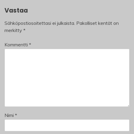
Vastaa
Sähköpostiosoitettasi ei julkaista.
Pakolliset kentät on
merkitty
*
Kommentti
*
Nimi
*