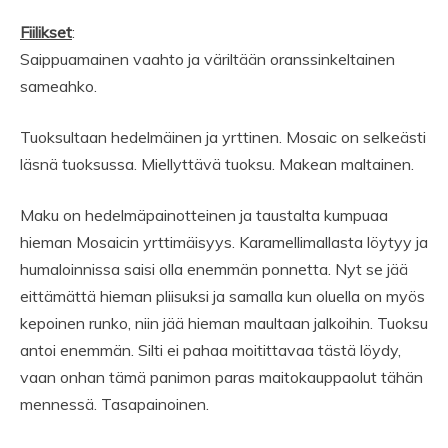
Fiilikset
:
Saippuamainen vaahto ja väriltään oranssinkeltainen
sameahko.
Tuoksultaan hedelmäinen ja yrttinen. Mosaic on selkeästi
läsnä tuoksussa. Miellyttävä tuoksu. Makean maltainen.
Maku on hedelmäpainotteinen ja taustalta kumpuaa
hieman Mosaicin yrttimäisyys. Karamellimallasta löytyy ja
humaloinnissa saisi olla enemmän ponnetta. Nyt se jää
eittämättä hieman pliisuksi ja samalla kun oluella on myös
kepoinen runko, niin jää hieman maultaan jalkoihin. Tuoksu
antoi enemmän. Silti ei pahaa moitittavaa tästä löydy,
vaan onhan tämä panimon paras maitokauppaolut tähän
mennessä. Tasapainoinen.