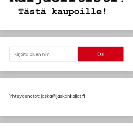
Etsi
Yhteydenotot: jaska@jaskankaljat.fi