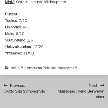
Mistä
: Ostettu omasta lähikaupasta
Pisteet
:
Tuoksu
: 7/10
Ulkonäkö
: 4/5
Maku
: 6/10
Suutuntuma
: 2/5
Yleisvaikutelma
: 12/20
Yhteensä: 31/50
Alle 4.7%
,
American Pale Ale
,
sinebrychoff
Artikkelien
Previous:
Next:
Olutta Silja Symphonylla
Maistossa Flying Breweryn
selaus
oluet