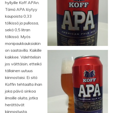
hyllyille Koff APAn.
Tämä APA löytyy
kaupoista 0,33
tölkissä ja pullossa,
sekä 0,5 litran
tölkissä. Myös
monipaukkauksiakin
on saatavilla. Kaikille
kaikkee. Valehtelisin
jos väittäisin, etteikö
tällainen uutuus
kiinnostaisi. Ei sitä
Koffin tehtaalta ihan
joka päivä sinkoa
ilmoille oluita, jotka
herättävät
kiinnostusta.