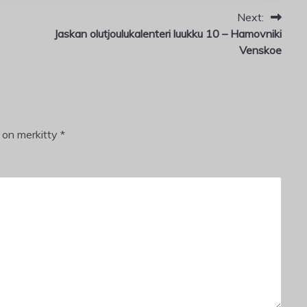
Next:
Jaskan olutjoulukalenteri luukku 10 – Hamovniki
Venskoe
t on merkitty
*