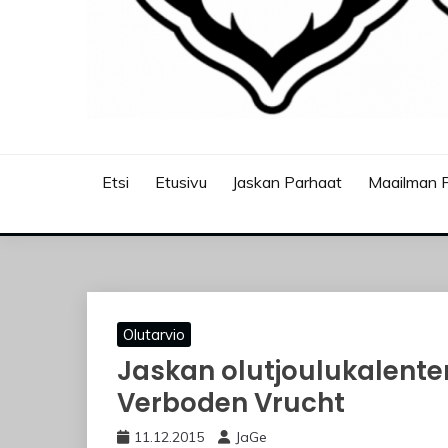
JASKANKALJAT
Etsi
Etusivu
Jaskan Parhaat
Maailman P
Olutarvio
Jaskan olutjoulukalente
Verboden Vrucht
11.12.2015
JaGe