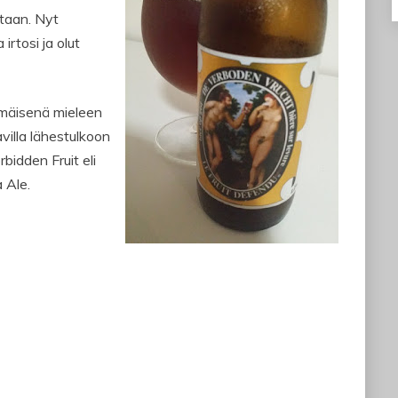
staan. Nyt
 irtosi ja olut
mäisenä mieleen
avilla lähestulkoon
bidden Fruit eli
 Ale.