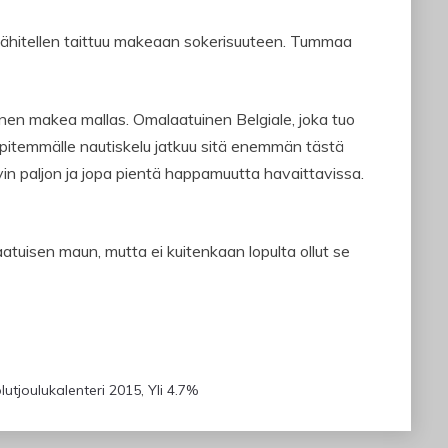
vähitellen taittuu makeaan sokerisuuteen. Tummaa
nen makea mallas. Omalaatuinen Belgiale, joka tuo
ä pitemmälle nautiskelu jatkuu sitä enemmän tästä
vin paljon ja jopa pientä happamuutta havaittavissa.
atuisen maun, mutta ei kuitenkaan lopulta ollut se
lutjoulukalenteri 2015
,
Yli 4.7%