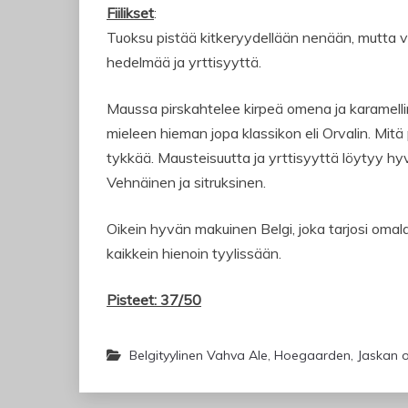
Fiilikset
:
Tuoksu pistää kitkeryydellään nenään, mutta 
hedelmää ja yrttisyyttä.
Maussa pirskahtelee kirpeä omena ja karamelli
mieleen hieman jopa klassikon eli Orvalin. Mit
tykkää. Mausteisuutta ja yrttisyyttä löytyy hy
Vehnäinen ja sitruksinen.
Oikein hyvän makuinen Belgi, joka tarjosi omala
kaikkein hienoin tyylissään.
Pisteet: 37/50
Belgityylinen Vahva Ale
,
Hoegaarden
,
Jaskan o