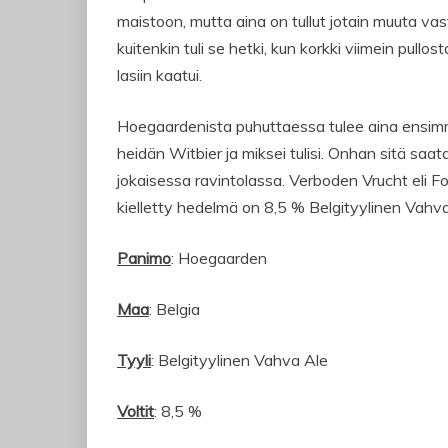
maistoon, mutta aina on tullut jotain muuta va
kuitenkin tuli se hetki, kun korkki viimein pullosta
lasiin kaatui.
Hoegaardenista puhuttaessa tulee aina ensim
heidän Witbier ja miksei tulisi. Onhan sitä saat
jokaisessa ravintolassa. Verboden Vrucht eli For
kielletty hedelmä on 8,5 % Belgityylinen Vahva
Panimo
: Hoegaarden
Maa
: Belgia
Tyyli
: Belgityylinen Vahva Ale
Voltit
: 8,5 %