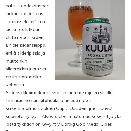
sattui kahdeksannen
luukun kohdalla ns.
”bonussektori”, kun
siellä ei ollutkaan
olutta, vaan siideri.
En ole siiderisieppo,
enkä siideripissis ja
muutenkin
siidereiden juominen
on itselläni melko
vähäistä.
Siiderivalikoimatkaan eivät valtiomme rajojen sisällä
hirmuisia riemun kiljahduksia aiheuta, joten
kaikenmaailman Golden Capit, Upciderit jne… jäävät
suosiolla hyllyyn. Alkosta olen muutamaa kokeillut ja yksi
josta tykkään on Gwynt y Ddraig Gold Medal Cider.