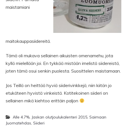
maistamiani
maitokauppasiidereitä.
Tämä oli mukava sellainen aikuisten omenamehu, jota
kyllä mielellään joi. En tykkää mistään imelistä siidereistä,
joten tämä osui senkin puolesta. Suosittelen maistamaan.
Jos Teillä on heittää hyviä siiderivinkkejä, niin kiitän jo
etukäteen hyvistä vinkeistä. Kotitekoinen siideri on
sellainen mikä kiehtoo erittäin paljon
Alle 4.7%
,
Jaskan olutjoulukalenteri 2015
,
Saimaan
Juomatehdas
,
Siideri