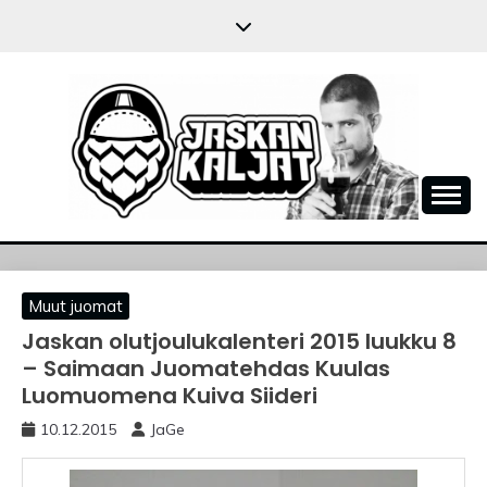
Skip
to
content
JASKANKALJAT
Muut juomat
Jaskan olutjoulukalenteri 2015 luukku 8
– Saimaan Juomatehdas Kuulas
Luomuomena Kuiva Siideri
10.12.2015
JaGe