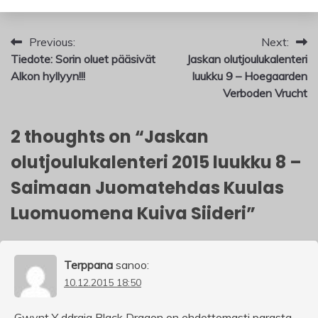
Artikkelien
Previous:
Next:
Tiedote: Sorin oluet pääsivät
Jaskan olutjoulukalenteri
selaus
Alkon hyllyyn!!!
luukku 9 – Hoegaarden
Verboden Vrucht
2 thoughts on “
Jaskan
olutjoulukalenteri 2015 luukku 8 –
Saimaan Juomatehdas Kuulas
Luomuomena Kuiva Siideri
”
Terppana
sanoo:
10.12.2015 18:50
Gwynt Y ddraig Black Dragon on ehdottomasti parasta