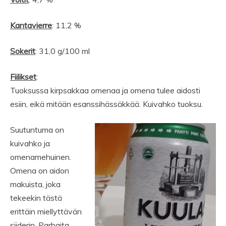
Kantavierre
: 11,2 %
Sokerit
: 31,0 g/100 ml
Fiilikset
:
Tuoksussa kirpsakkaa omenaa ja omena tulee aidosti
esiin, eikä mitään esanssihässäkkää. Kuivahko tuoksu.
Suutuntuma on
kuivahko ja
omenamehuinen.
Omena on aidon
makuista, joka
tekeekin tästä
erittäin miellyttävän
siiderin. Parhaita