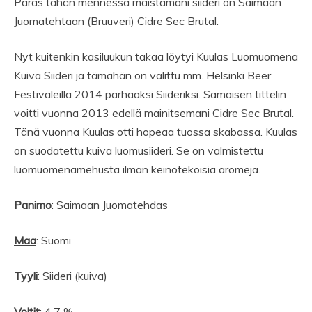
Paras tähän mennessä maistamani siideri on Saimaan
Juomatehtaan (Bruuveri) Cidre Sec Brutal.
Nyt kuitenkin kasiluukun takaa löytyi Kuulas Luomuomena
Kuiva Siideri ja tämähän on valittu mm. Helsinki Beer
Festivaleilla 2014 parhaaksi Siideriksi. Samaisen tittelin
voitti vuonna 2013 edellä mainitsemani Cidre Sec Brutal.
Tänä vuonna Kuulas otti hopeaa tuossa skabassa. Kuulas
on suodatettu kuiva luomusiideri. Se on valmistettu
luomuomenamehusta ilman keinotekoisia aromeja.
Panimo
: Saimaan Juomatehdas
Maa
: Suomi
Tyyli
: Siideri (kuiva)
Voltit
: 4,7 %