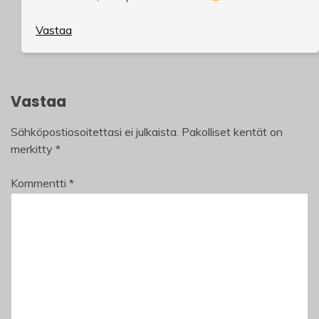
Vastaa
Vastaa
Sähköpostiosoitettasi ei julkaista.
Pakolliset kentät on
merkitty
*
Kommentti
*