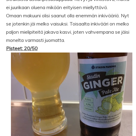
ei juurikaan oluena mikään erityisen miellyttävä.
Omaan makuuni olisi saanut olla enemmän inkivääriä. Nyt
se jotenkin jäi melko vaisuksi. Toisaalta inkivääri on melko
paljon mielipiteitä jakava kasvi, joten vahvempana se jäisi
monelta varmasti juomatta.
Pisteet: 20/50