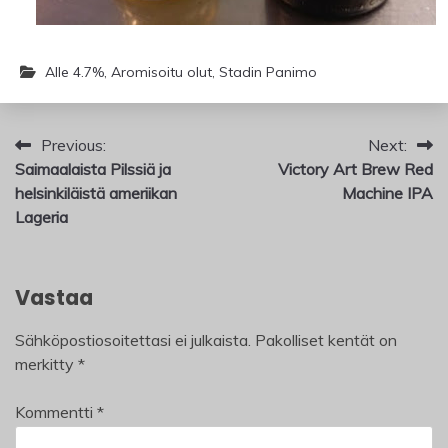
Alle 4.7%
,
Aromisoitu olut
,
Stadin Panimo
Artikkelien
Previous:
Next:
Saimaalaista Pilssiä ja
Victory Art Brew Red
selaus
helsinkiläistä ameriikan
Machine IPA
Lageria
Vastaa
Sähköpostiosoitettasi ei julkaista.
Pakolliset kentät on
merkitty
*
Kommentti
*