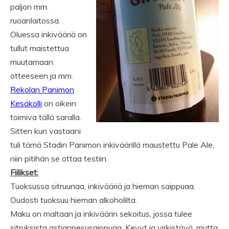
paljon mm.
ruoanlaitossa.
Oluessa inkivääriä on
tullut maistettua
muutamaan
otteeseen ja mm.
Rekolan Panimon
Kesäkolli
on oikein
toimiva tällä saralla.
Sitten kun vastaani
tuli tämä Stadin Panimon inkiväärillä maustettu Pale Ale,
niin pitihän se ottaa testiin.
Fiilikset:
Tuoksussa sitruunaa, inkivääriä ja hieman saippuaa.
Oudosti tuoksuu hieman alkoholilta.
Maku on maltaan ja inkiväärin sekoitus, jossa tulee
sitruksista astianpesusaippuaa. Kevyt ja virkistävä, mutta