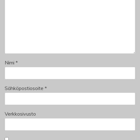
Nimi
*
Sähköpostiosoite
*
Verkkosivusto