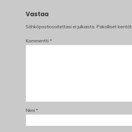
Vastaa
Sähköpostiosoitettasi ei julkaista.
Pakolliset kentä
Kommentti
*
Nimi
*