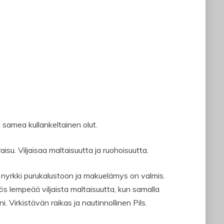
 samea kullankeltainen olut.
su. Viljaisaa maltaisuutta ja ruohoisuutta.
 nyrkki purukalustoon ja makuelämys on valmis.
ös lempeää viljaista maltaisuutta, kun samalla
. Virkistävän raikas ja nautinnollinen Pils.