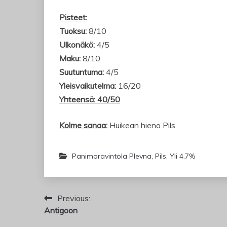
Pisteet:
Tuoksu:
8/10
Ulkonäkö:
4/5
Maku:
8/10
Suutuntuma:
4/5
Yleisvaikutelma:
16/20
Yhteensä: 40/50
Kolme sanaa:
Huikean hieno Pils
Panimoravintola Plevna
,
Pils
,
Yli 4.7%
Artikkelien
Previous:
Antigoon
selaus