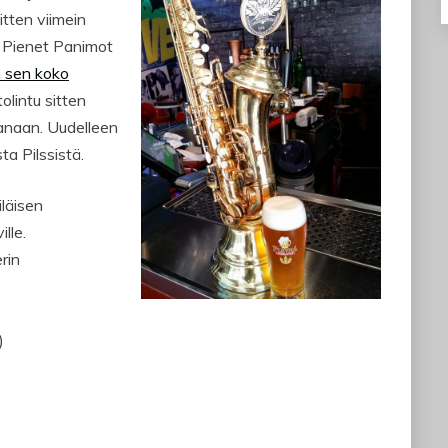
tten viimein
t Pienet Panimot
n sen koko
tolintu sitten
hanaan. Uudelleen
ta Pilssistä.
iläisen
lle.
rin
)