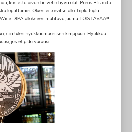
a, kun että aivan helvetin hyvä olut. Paras Pils mitä
ka loputtomiin. Oluen ei tarvitse olla Tripla tupla
ey Wine DIPA ollakseen mahtava juoma. LOISTAVAA!!!
un, niin tulen hyökkäämään sen kimppuun. Hyökkää
usi, jos et pidä varaasi.