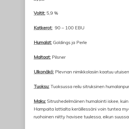
Voltit:
5,9 %
Katkerot:
90 – 100 EBU
Humalat:
Goldings ja Perle
Maltaat:
Pilsner
Ulkonäkö:
Plevnan nimikkolasiin kaatuu utuisen
Tuoksu:
Tuoksussa reilu sitruksinen humalanpurai
Maku:
Sitrushedelmäinen humalointi iskee, kuin
Hampaita lattialta keräillessäni voin tuntea my
ruohoinen niitty havisee tuulessa, eikun suussani