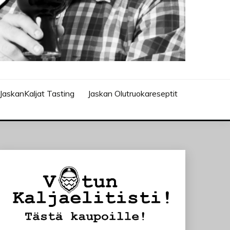
JaskanKaljat Tasting
Jaskan Olutruokareseptit