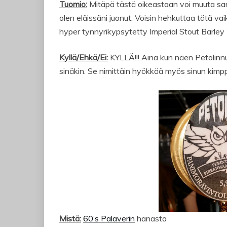
Tuomio:
Mitäpä tästä oikeastaan voi muuta sano
olen eläissäni juonut. Voisin hehkuttaa tätä vaik
hyper tynnyrikypsytetty Imperial Stout Barl
Kyllä/Ehkä/Ei:
KYLLÄ!!! Aina kun näen Petolinn
sinäkin. Se nimittäin hyökkää myös sinun kimppu
Mistä:
60’s Palaverin
hanasta