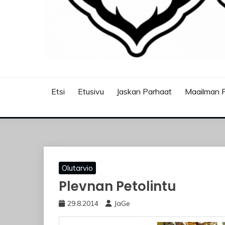
JASKANKALJAT
Etsi
Etusivu
Jaskan Parhaat
Maailman P
Olutarvio
Plevnan Petolintu
29.8.2014
JaGe