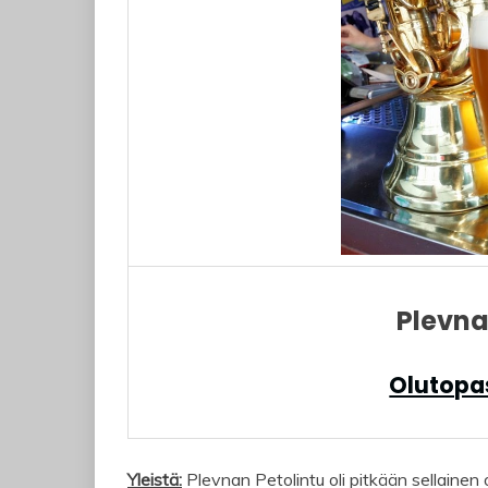
Plevna
Olutopas
Yleistä:
Plevnan Petolintu oli pitkään sellainen o