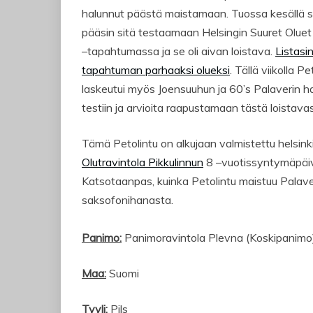
halunnut päästä maistamaan. Tuossa kesällä si
pääsin sitä testaamaan Helsingin Suuret Olue
–tapahtumassa ja se oli aivan loistava.
Listasi
tapahtuman parhaaksi olueksi
. Tällä viikolla Pe
laskeutui myös Joensuuhun ja 60’s Palaverin 
testiin ja arvioita raapustamaan tästä loistavas
Tämä Petolintu on alkujaan valmistettu helsink
Olutravintola Pikkulinnun
8 –vuotissyntymäpäivi
Katsotaanpas, kuinka Petolintu maistuu Palave
saksofonihanasta.
Panimo:
Panimoravintola Plevna (Koskipanimo
Maa:
Suomi
Tyyli:
Pils