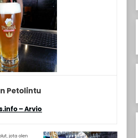
n Petolintu
.info – Arvio
lut, jota olen