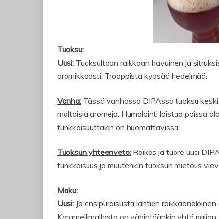
Tuoksu:
Uusi:
Tuoksultaan raikkaan havuinen ja sitruksise
aromikkaasti. Trooppista kypsää hedelmää.
Vanha:
Tässä vanhassa DIPAssa tuoksu keskitty
maltaisia aromeja. Humalointi loistaa poissa o
tunkkaisuuttakin on huomattavissa.
Tuoksun yhteenveto:
Raikas ja tuore uusi DI
tunkkaisuus ja muutenkin tuoksun mietous vievä
Maku:
Uusi:
Jo ensipuraisusta lähtien raikkaanoloinen
Karamellimallasta on vähintäänkin yhtä paljon,