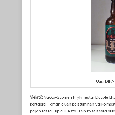
Uusi DIPA
Yleistä:
Vakka-Suomen Prykmestar Double I.P.A. 
kertaerä. Tämän oluen poistuminen valikoimasta 
paljon tästä Tupla IPAsta. Tein kyseisestä olu