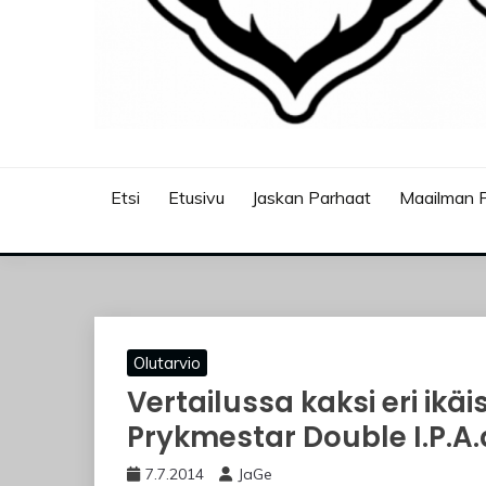
JASKANKALJAT
Etsi
Etusivu
Jaskan Parhaat
Maailman P
Olutarvio
Vertailussa kaksi eri ik
Prykmestar Double I.P.A.
7.7.2014
JaGe