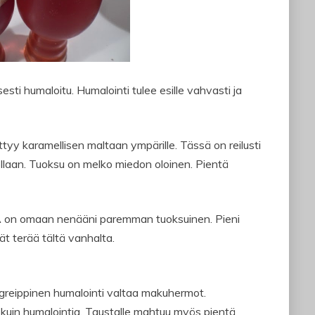
sti humaloitu. Humalointi tulee esille vahvasti ja
y karamellisen maltaan ympärille. Tässä on reilusti
lollaan. Tuoksu on melko miedon oloinen. Pientä
PA on omaan nenääni paremman tuoksuinen. Pieni
t terää tältä vanhalta.
 greippinen humalointi valtaa makuhermot.
 kuin humalointia. Taustalle mahtuu myös pientä