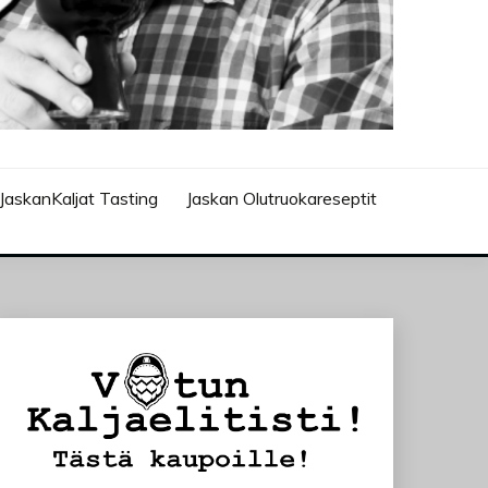
JaskanKaljat Tasting
Jaskan Olutruokareseptit