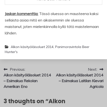
Jaskan kommenttia:
Tässä oluessa on mausteena kaksi
sellaista asiaa mitä en aikaisemmin ole oluessa
maistanut, joten mielenkiinnolla kyllä tätä maistelemaan
lähden.
Alkon käsityöläisoluet 2014
,
Panimoravintola Beer
Hunter's
Artikkelien
Previous:
Next:
Alkon käsityöläisoluet 2014
Alkon käsityöläisoluet 2014
selaus
– Esimakua Rekolan
– Esimakua Laitilan Kievari
Amerikan Eno
Agricola
3 thoughts on “
Alkon