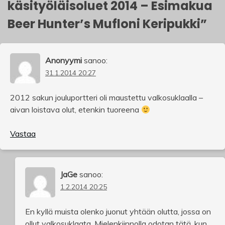
käsityöläisoluet 2014 – Esimakua
Beer Hunter’s Mufloni Keripukki
”
Anonyymi
sanoo:
31.1.2014 20:27
2012 sakun jouluportteri oli maustettu valkosuklaalla –
aivan loistava olut, etenkin tuoreena
Vastaa
JaGe
sanoo:
1.2.2014 20:25
En kyllä muista olenko juonut yhtään olutta, jossa on
ollut valkosuklaata. Mielenkiinnolla odotan tätä, kun