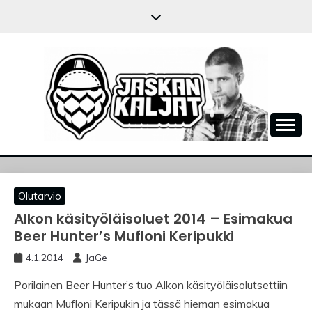
Skip
to
content
JASKANKALJAT
Olutarvio
Alkon käsityöläisoluet 2014 – Esimakua
Beer Hunter’s Mufloni Keripukki
4.1.2014
JaGe
Porilainen Beer Hunter’s tuo Alkon käsityöläisolutsettiin
mukaan Mufloni Keripukin ja tässä hieman esimakua