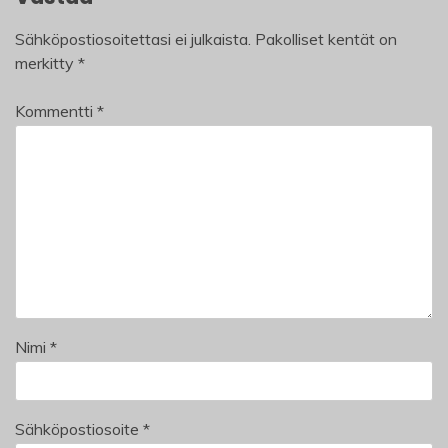
Sähköpostiosoitettasi ei julkaista.
Pakolliset kentät on
merkitty
*
Kommentti
*
Nimi
*
Sähköpostiosoite
*