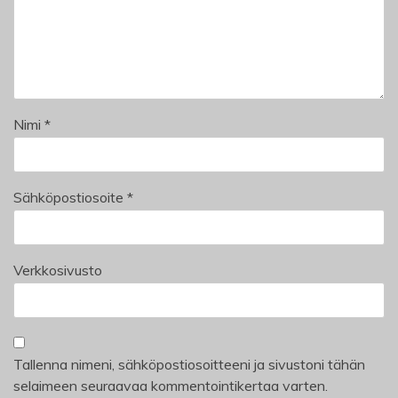
Nimi
*
Sähköpostiosoite
*
Verkkosivusto
Tallenna nimeni, sähköpostiosoitteeni ja sivustoni tähän
selaimeen seuraavaa kommentointikertaa varten.