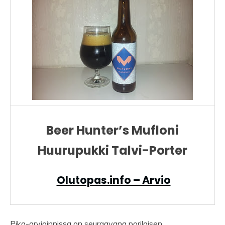
Beer Hunter’s Mufloni
Huurupukki Talvi-Porter
Olutopas.info – Arvio
Pika-arvioinnissa on seuraavana porilaisen