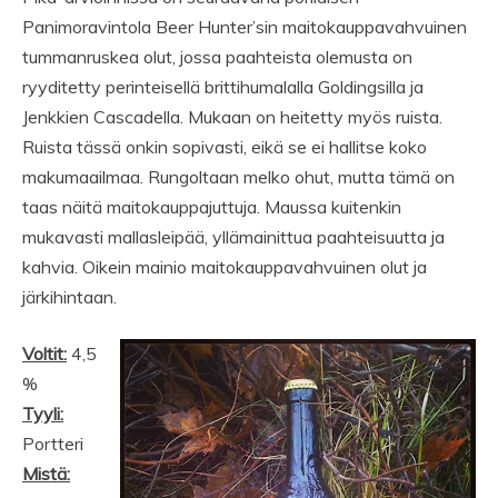
Panimoravintola Beer Hunter’sin maitokauppavahvuinen
tummanruskea olut, jossa paahteista olemusta on
ryyditetty perinteisellä brittihumalalla Goldingsilla ja
Jenkkien Cascadella. Mukaan on heitetty myös ruista.
Ruista tässä onkin sopivasti, eikä se ei hallitse koko
makumaailmaa. Rungoltaan melko ohut, mutta tämä on
taas näitä maitokauppajuttuja. Maussa kuitenkin
mukavasti mallasleipää, yllämainittua paahteisuutta ja
kahvia. Oikein mainio maitokauppavahvuinen olut ja
järkihintaan.
Voltit:
4,5
%
Tyyli:
Portteri
Mistä: