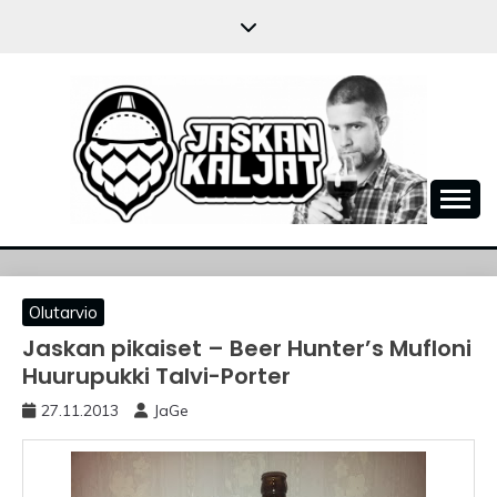
Skip
to
content
JASKANKALJAT
Olutarvio
Jaskan pikaiset – Beer Hunter’s Mufloni
Huurupukki Talvi-Porter
27.11.2013
JaGe