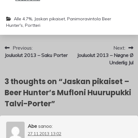
Alle 4.7%
,
Jaskan pikaiset
,
Panimoravintola Beer
Hunter's
,
Portteri
Artikkelien
Previous:
Next:
Jouluolut 2013 – Saku Porter
Jouluolut 2013 – Nøgne Ø
selaus
Underlig Jul
3 thoughts on “
Jaskan pikaiset –
Beer Hunter’s Mufloni Huurupukki
Talvi-Porter
”
Abe
sanoo:
27.11.2013 13:02