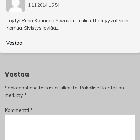
1.11.2014 15:54
Löytyi Porin Kaanaan Siwasta. Luulin että myyvät vain
Karhua. Sivistys leviää…
Vastaa
Vastaa
Sähköpostiosoitettasi ei julkaista.
Pakolliset kentät on
merkitty
*
Kommentti
*