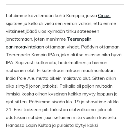
Lähdimme kävelemään kohti Kamppia, jossa
Circus
sijaitsee ja kello oli vielä sen verran vähän, että emme
viitsineet jäädä ulos kylmään tihku sateeseen
jonottamaan, joten menimme
Teerenpelin
panimoravintolaan
ottamaan yhdet. Päädyin ottamaan
Teerenpelin Kampin IPA:n, joka oli itse asiassa aika hyvä
IPA. Sopivasti katkeroitu, hedelmällinen ja hieman
ruohoinen olut. Ei kuitenkaan mikään maailmanluokan
India Pale Ale, mutta oikein maistuva olut. Sitten olikin
aika siirtyä jonon jatkoksi. Paikalla oli paljon muitakin
ihmisiä, koska olihan kyseinen keikka myyty loppuun jo
ajat sitten. Pääsimme sisään klo. 19 ja showtime oli klo.
21. Ensi töikseen piti tarkistaa olutvalikoima, joka oli
odotuksiin nähden juuri sellainen mitä voisikin kuvitella.
Hanassa Lapin Kultaa ja pulloista löytyi kaksi