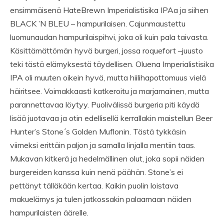
ensimmäisenä HateBrewn Imperialistisika IPAa ja siihen
BLACK ’N BLEU – hampurilaisen. Cajunmaustettu
luomunaudan hampurilaispihvi, joka oli kuin pala taivasta.
Käsittämättömän hyvä burgeri, jossa roquefort –juusto
teki tästä elämyksestä täydellisen. Oluena Imperialistisika
IPA oli muuten oikein hyvä, mutta hiilihapottomuus vielä
häiritsee. Voimakkaasti katkeroitu ja marjamainen, mutta
parannettavaa löytyy. Puolivälissä burgeria piti käydä
lisää juotavaa ja otin edellisellä kerrallakin maistellun Beer
Hunter’s Stone´s Golden Muflonin. Tästä tykkäsin
viimeksi erittäin paljon ja samalla linjalla mentiin taas.
Mukavan kitkerä ja hedelmällinen olut, joka sopii näiden
burgereiden kanssa kuin nenä päähän. Stone’s ei
pettänyt tälläkään kertaa. Kaikin puolin loistava
makuelämys ja tulen jatkossakin palaamaan näiden
hampurilaisten äärelle.