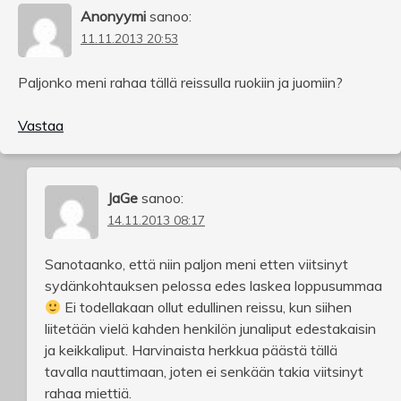
Anonyymi
sanoo:
11.11.2013 20:53
Paljonko meni rahaa tällä reissulla ruokiin ja juomiin?
Vastaa
JaGe
sanoo:
14.11.2013 08:17
Sanotaanko, että niin paljon meni etten viitsinyt
sydänkohtauksen pelossa edes laskea loppusummaa
Ei todellakaan ollut edullinen reissu, kun siihen
liitetään vielä kahden henkilön junaliput edestakaisin
ja keikkaliput. Harvinaista herkkua päästä tällä
tavalla nauttimaan, joten ei senkään takia viitsinyt
rahaa miettiä.