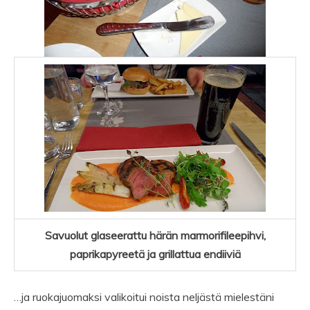
Savuolut glaseerattu härän marmorifileepihvi,
paprikapyreetä ja grillattua endiiviä
…ja ruokajuomaksi valikoitui noista neljästä mielestäni