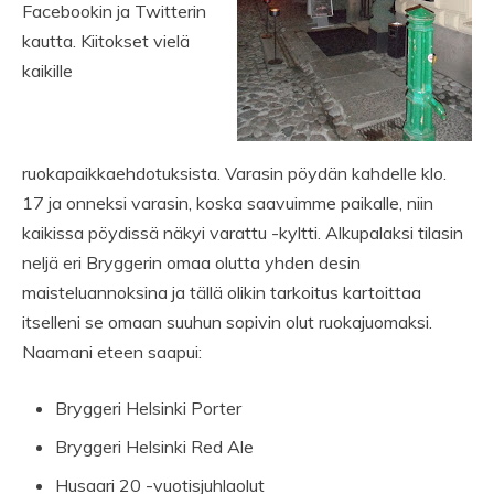
Facebookin ja Twitterin
kautta. Kiitokset vielä
kaikille
ruokapaikkaehdotuksista. Varasin pöydän kahdelle klo.
17 ja onneksi varasin, koska saavuimme paikalle, niin
kaikissa pöydissä näkyi varattu -kyltti. Alkupalaksi tilasin
neljä eri Bryggerin omaa olutta yhden desin
maisteluannoksina ja tällä olikin tarkoitus kartoittaa
itselleni se omaan suuhun sopivin olut ruokajuomaksi.
Naamani eteen saapui:
Bryggeri Helsinki Porter
Bryggeri Helsinki Red Ale
Husaari 20 -vuotisjuhlaolut