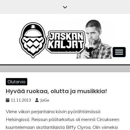
Skip
to
content
JASKANKALJAT
Olutarvio
Hyvää ruokaa, olutta ja musiikkia!
11.11.2013
JaGe
Viime viikon perjantaina kävin pyörähtämässä
Helsingissä. Reissun päätarkoitus oli mennä Circukseen
kuuntelemaan skotlantilaista Biffy Clyroa. Olin viimeksi