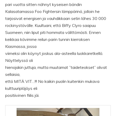
pari vuotta sitten nähnyt kyseisen bändin
Kalasatamassa Foo Fightersin lämppärinä, jolloin he
tarjosivat energisen ja vauhdikkaan setin lähes 30 000
rockinystävälle. Kuultuani, että Biffy Clyro saapuu
Suomeen, niin liput piti hommata välittömästi. Ennen
keikkaa kävimme reilun parin tunnin kierroksen
Kiasmassa, jossa
viimeksi olin käynyt joskus ala-asteella luokkaretkellä.
Näyttelyssä oli
hienojakin juttuja, mutta muutamat ”taideteokset” olivat
sellaisia,
että MITÄ VIT…!!! No kaikin puolin kuitenkin mukava
kulttuuripläjäys eli
positiivinen fiilis jäi.