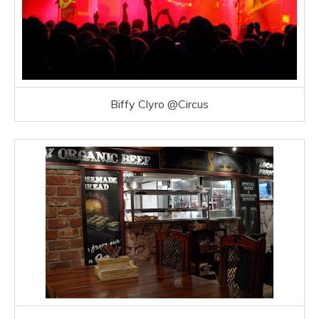
Biffy Clyro @Circus