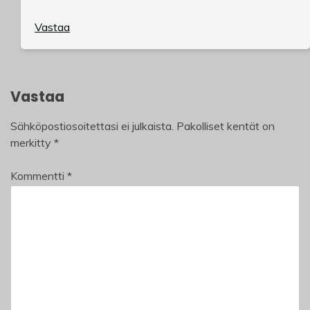
Vastaa
Vastaa
Sähköpostiosoitettasi ei julkaista.
Pakolliset kentät on
merkitty
*
Kommentti
*