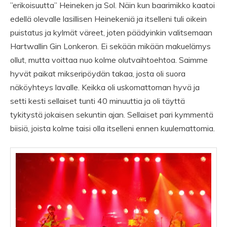
”erikoisuutta” Heineken ja Sol. Näin kun baarimikko kaatoi
edellä olevalle lasillisen Heinekeniä ja itselleni tuli oikein
puistatus ja kylmät väreet, joten päädyinkin valitsemaan
Hartwallin Gin Lonkeron. Ei sekään mikään makuelämys
ollut, mutta voittaa nuo kolme olutvaihtoehtoa. Saimme
hyvät paikat mikseripöydän takaa, josta oli suora
näköyhteys lavalle. Keikka oli uskomattoman hyvä ja
setti kesti sellaiset tunti 40 minuuttia ja oli täyttä
tykitystä jokaisen sekuntin ajan. Sellaiset pari kymmentä
biisiä, joista kolme taisi olla itselleni ennen kuulemattomia.