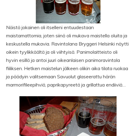
Näistä jokainen oli itselleni entuudestaan
maistamattomia, joten siinä oli mukava maistella oluita ja
keskustella mukavia. Ravintolana Bryggeri Helsinki näytti
oikein tyylikkäältä ja oli viihtyisä. Panimolaitteisto oli
hyvin esillä ja antoi juuri oikeanlaisen panimoravintola
fiiliksen. Hetken maistelun jälkeen olikin aika tilata ruokaa
ja päädyin valitsemaan Savuolut glaseerattu härän
marmorifileepihviä, paprikapyreetä ja grillattua endiiviä…