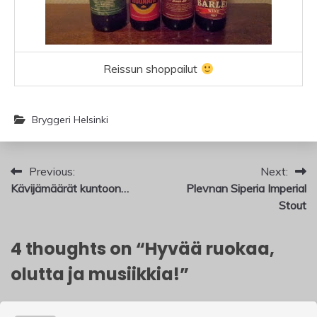
Reissun shoppailut
Bryggeri Helsinki
Artikkelien
Previous:
Next:
Kävijämäärät kuntoon…
Plevnan Siperia Imperial
selaus
Stout
4 thoughts on “
Hyvää ruokaa,
olutta ja musiikkia!
”