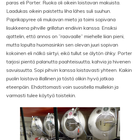
paras eli Porter. Ruoka oli oikein loistavan makuista.
Laadukas oikein paistettu liha lähes suli suuhun.
Paprikapyree oli mukavan mieto ja toimi sopivana
lisukkeena pihville grillatun endiivin kanssa. Ensiksi
ajattelin, että annos on ”raavaalle” miehelle liian pieni,
mutta lopulta huomasinkin sen olevan juuri sopivan
kokoinen eli nälkä siirtyi, eikä tullut se älytön ähky. Porter
tarjosi pientä palanutta paahteisuutta, kahvia ja hivenen
savuisuutta. Sopi pihvin kanssa loistavasti yhteen. Kaikin
puolin loistava illallinen ja tästä olikin hyvä jatkaa
eteenpäin. Ehdottomasti voin suositella muillekin ja
varmasti tulee käytyä toistekin.