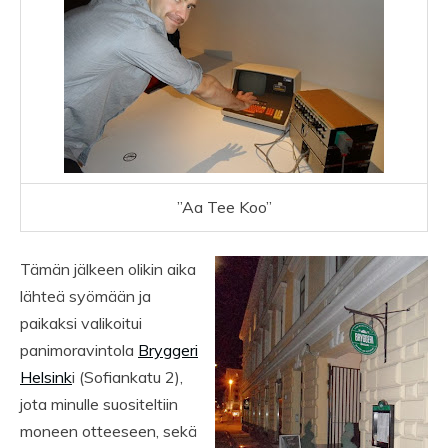
”Aa Tee Koo”
Tämän jälkeen olikin aika
lähteä syömään ja
paikaksi valikoitui
panimoravintola
Bryggeri
Helsink
i (Sofiankatu 2),
jota minulle suositeltiin
moneen otteeseen, sekä