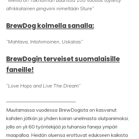
”Meillä on Tukholman baarissa 100 vuotias täytetty
afrikkalainen pingviini nimeltään Sture”
BrewDog kolmella sanalla:
”Mahtava, Intohimoinen, Uskalias”
BrewDogin terveiset suomalaisille
faneille!
”Love Hops and Live The Dream
”
——————————————
Muutamassa vuodessa BrewDogista on kasvanut
kahden jätkän ja yhden koiran unelmasta olutpanimoksi,
jolla on yli 60 työntekijää ja tuhansia faneja ympäri
maapalloa. Heidän oluensa erottuvat edukseen kaikista