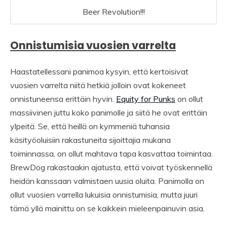
Beer Revolution!!!
Onnistumisia vuosien varrelta
Haastatellessani panimoa kysyin, että kertoisivat
vuosien varrelta niitä hetkiä jolloin ovat kokeneet
onnistuneensa erittäin hyvin.
Equity for Punks
on ollut
massiivinen juttu koko panimolle ja siitä he ovat erittäin
ylpeitä. Se, että heillä on kymmeniä tuhansia
käsityöoluisiin rakastuneita sijoittajia mukana
toiminnassa, on ollut mahtava tapa kasvattaa toimintaa.
BrewDog rakastaakin ajatusta, että voivat työskennellä
heidän kanssaan valmistaen uusia oluita. Panimolla on
ollut vuosien varrella lukuisia onnistumisia, mutta juuri
tämä yllä mainittu on se kaikkein mieleenpainuvin asia.