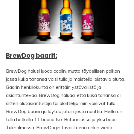
BrewDog baarit:
BrewDog halusi luoda coolin, mutta täydellisen paikan
jossa kuka tahansa voisi tulla ja maistella loistavia oluita.
Baarin henkilökunta on erittäin ystävällistä ja
asiantuntevaa. BrewDog haluaa, että kuka tahansa oli
sitten olutasiantuntija tai aloittelija, niin voisivat tulla
BrewDog baariin ja löytää jotain josta nauttia. Heillä on
tällä hetkellä 11 baaria Iso-Britanniassa ja yksi baari
Tukholmassa. BrewDogin tavoitteena onkin viedä