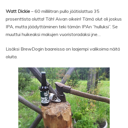
Watt Dickie
– 60 millilitran pullo jäätislattua 35
prosenttista olutta! Täh! Aivan oikein! Tämä olut oli joskus
IPA, mutta jäädyttäminen teki tämän IPAn “hulluksi”. Se
muuttui huikeaksi makujen vuoristoradaksi jne…
Lisäksi BrewDogin baareissa on laajempi valikoima näitä
oluita.