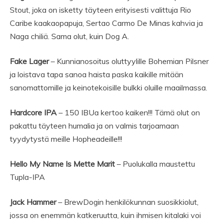
Stout, joka on isketty täyteen erityisesti valittuja Rio
Caribe kaakaopapuja, Sertao Carmo De Minas kahvia ja
Naga chiliä. Sama olut, kuin Dog A.
Fake Lager
– Kunnianosoitus oluttyylille Bohemian Pilsner
ja loistava tapa sanoa haista paska kaikille mitään
sanomattomille ja keinotekoisille bulkki oluille maailmassa.
Hardcore IPA
– 150 IBUa kertoo kaiken!!! Tämä olut on
pakattu täyteen humalia ja on valmis tarjoamaan
tyydytystä meille Hopheadeille!!!
Hello My Name Is Mette Marit
– Puolukalla maustettu
Tupla-IPA
Jack Hammer
– BrewDogin henkilökunnan suosikkiolut,
jossa on enemmän katkeruutta, kuin ihmisen kitalaki voi