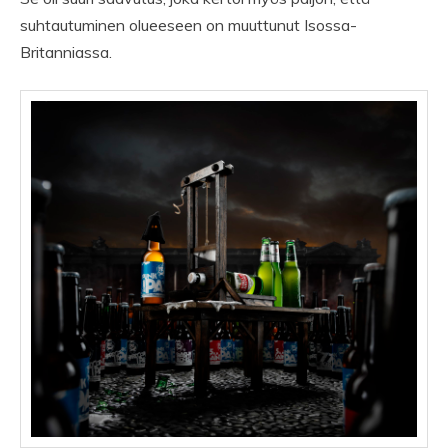
suhtautuminen olueeseen on muuttunut Isossa-
Britanniassa.