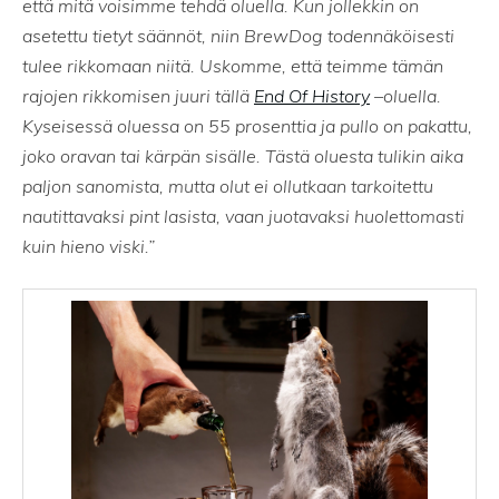
että mitä voisimme tehdä oluella. Kun jollekkin on
asetettu tietyt säännöt, niin BrewDog todennäköisesti
tulee rikkomaan niitä. Uskomme, että teimme tämän
rajojen rikkomisen juuri tällä
End Of History
–oluella.
Kyseisessä oluessa on 55 prosenttia ja pullo on pakattu,
joko oravan tai kärpän sisälle. Tästä oluesta tulikin aika
paljon sanomista, mutta olut ei ollutkaan tarkoitettu
nautittavaksi pint lasista, vaan juotavaksi huolettomasti
kuin hieno viski.”