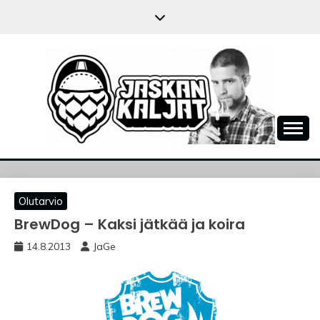
Skip
to
content
JASKANKALJAT
Olutarvio
BrewDog – Kaksi jätkää ja koira
14.8.2013
JaGe