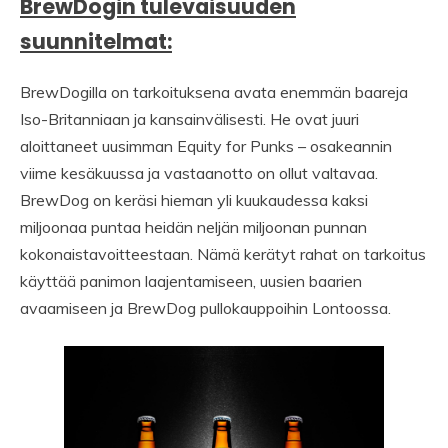
BrewDogin tulevaisuuden
suunnitelmat:
BrewDogilla on tarkoituksena avata enemmän baareja
Iso-Britanniaan ja kansainvälisesti. He ovat juuri
aloittaneet uusimman Equity for Punks – osakeannin
viime kesäkuussa ja vastaanotto on ollut valtavaa.
BrewDog on keräsi hieman yli kuukaudessa kaksi
miljoonaa puntaa heidän neljän miljoonan punnan
kokonaistavoitteestaan. Nämä kerätyt rahat on tarkoitus
käyttää panimon laajentamiseen, uusien baarien
avaamiseen ja BrewDog pullokauppoihin Lontoossa.