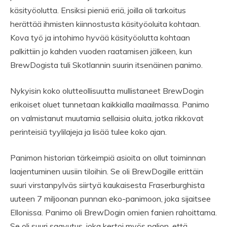
käsityöolutta. Ensiksi pieniä eriä, joilla oli tarkoitus
herättää ihmisten kiinnostusta käsityöoluita kohtaan.
Kova työ ja intohimo hyvää käsityöolutta kohtaan
palkittiin jo kahden vuoden raatamisen jälkeen, kun
BrewDogista tuli Skotlannin suurin itsenäinen panimo.
Nykyisin koko olutteollisuutta mullistaneet BrewDogin
erikoiset oluet tunnetaan kaikkialla maailmassa. Panimo
on valmistanut muutamia sellaisia oluita, jotka rikkovat
perinteisiä tyylilajeja ja lisää tulee koko ajan.
Panimon historian tärkeimpiä asioita on ollut toiminnan
laajentuminen uusiin tiloihin. Se oli BrewDogille erittäin
suuri virstanpylväs siirtyä kaukaisesta Fraserburghista
uuteen 7 miljoonan punnan eko-panimoon, joka sijaitsee
Ellonissa. Panimo oli BrewDogin omien fanien rahoittama.
Se oli suuri saavutus, joka kertoi myös paljon, että