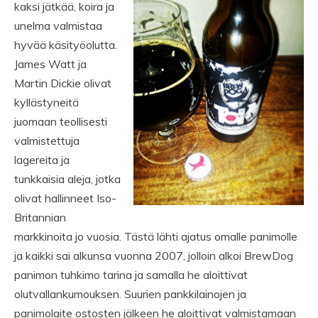
kaksi jätkää, koira ja
unelma valmistaa
hyvää käsityöolutta.
James Watt ja
Martin Dickie olivat
kyllästyneitä
juomaan teollisesti
valmistettuja
lagereita ja
tunkkaisia aleja, jotka
olivat hallinneet Iso-
Britannian
markkinoita jo vuosia. Tästä lähti ajatus omalle panimolle
ja kaikki sai alkunsa vuonna 2007, jolloin alkoi BrewDog
panimon tuhkimo tarina ja samalla he aloittivat
olutvallankumouksen. Suurien pankkilainojen ja
panimolaite ostosten jälkeen he aloittivat valmistamaan