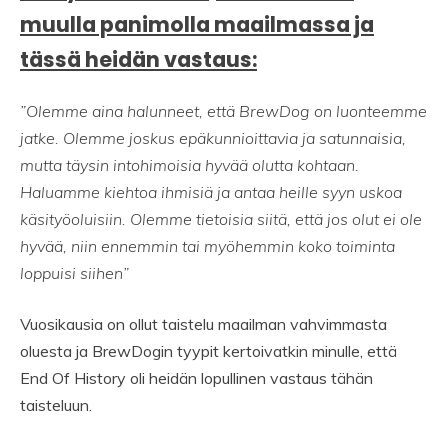
muulla panimolla maailmassa ja
tässä heidän vastaus:
”Olemme aina halunneet, että BrewDog on luonteemme
jatke. Olemme joskus epäkunnioittavia ja satunnaisia,
mutta täysin intohimoisia hyvää olutta kohtaan.
Haluamme kiehtoa ihmisiä ja antaa heille syyn uskoa
käsityöoluisiin. Olemme tietoisia siitä, että jos olut ei ole
hyvää, niin ennemmin tai myöhemmin koko toiminta
loppuisi siihen”
Vuosikausia on ollut taistelu maailman vahvimmasta
oluesta ja BrewDogin tyypit kertoivatkin minulle, että
End Of History oli heidän lopullinen vastaus tähän
taisteluun.