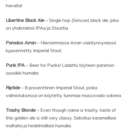
havaita!
Libertine Black Ale
– Single hop (Simcoe) black ale, joka
on yhdistelmä IPAa ja Stouttia.
Paradox Arran
– Hienoimmissa Arran viskitynnyreissä
kypsennetty Imperial Stout.
Punk IPA
– Beer for Punks! Ladattu täyteen panimon
suosikki humalia.
Riptide
– 8 prosenttinen Imperial Stout, jonka
valmistuksessa on käytetty tummaa muscovado sokeria.
Trashy Blonde
– Even though name is trashy, taste of
this golden ale is still very classy. Sekoitus karamellisia
maltaita ja hedelmällisiä humalia.