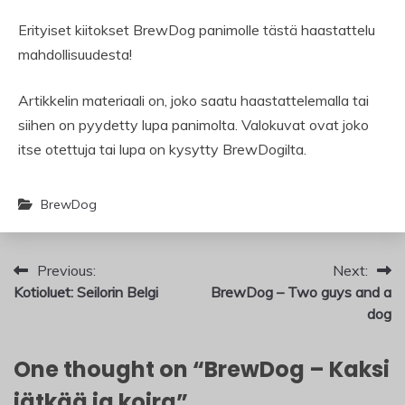
Erityiset kiitokset BrewDog panimolle tästä haastattelu
mahdollisuudesta!
Artikkelin materiaali on, joko saatu haastattelemalla tai
siihen on pyydetty lupa panimolta. Valokuvat ovat joko
itse otettuja tai lupa on kysytty BrewDogilta.
BrewDog
Artikkelien
Previous:
Next:
Kotioluet: Seilorin Belgi
BrewDog – Two guys and a
selaus
dog
One thought on “
BrewDog – Kaksi
jätkää ja koira
”