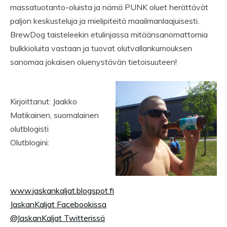
massatuotanto-oluista ja nämä PUNK oluet herättävät
paljon keskusteluja ja mielipiteitä maailmanlaajuisesti.
BrewDog taisteleekin etulinjassa mitäänsanomattomia
bulkkioluita vastaan ja tuovat olutvallankumouksen
sanomaa jokaisen oluenystävän tietoisuuteen!
Kirjoittanut: Jaakko
Matikainen, suomalainen
olutblogisti
Olutblogini:
www.jaskankaljat.blogspot.fi
JaskanKaljat Facebookissa
@JaskanKaljat Twitterissä