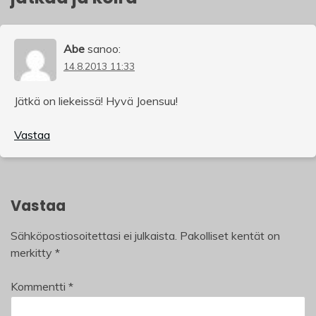
Abe
sanoo:
14.8.2013 11:33
Jätkä on liekeissä! Hyvä Joensuu!
Vastaa
Vastaa
Sähköpostiosoitettasi ei julkaista.
Pakolliset kentät on
merkitty
*
Kommentti
*