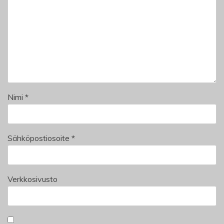
Nimi
*
Sähköpostiosoite
*
Verkkosivusto