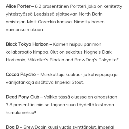
Alice Porter
– 6,2 prosenttinen Portteri, joka on kehitetty
yhteistyössä Leedsissä sijaitsevan North Barin
omistajan Matt Goreckin kanssa. Nimetty hänen
vaimonsa mukaan.
Black Tokyo Horizon
– Kolmen huippu panimon
kollaboraatio kimppa. Olut on sekoitus Nogne’s Dark
Horizonia, Mikkeller’s Blackia and BrewDog’s Tokyo:ta*.
Cocoa Psycho
– Murskattuja kaakao- ja kahvipapuja ja
vaniljatankoja sisältävä Imperial Stout.
Dead Pony Club
– Vaikka tässä oluessa on ainoastaan
3,8 prosenttia, niin se tarjoaa suun täydeltä loistavaa
humalamehua!!
Dog B
– BrewDogin kuusi vuotis synttäriolut. Imperial