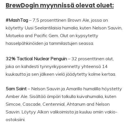
BrewDogin myynnissä olevat oluet:
#MashTag
– 7,5 prosenttinen Brown Ale, jossa on
käytetty Uusi Seelantilaisia humalia, kuten Nelson Sauvin,
Motueka and Pacific Gem. Olut on kypsytetty
hasselpähkinöiden ja tammilastujen seassa.
32% Tactical Nuclear Penguin
– 32 prosenttinen olut,
joka on kahdesti tynnyrikypsennetty yhteensä 14
kuukautta ja sen jälkeen vielä jäädytetty kolme kertaa.
5am Saint
– Nelson Sauvin ja Amarillo humalilla höystetty
Amber Ale. Sisältää ämpäri tolkulla kuivahumalia, kuten
Simcoe, Cascade, Centennial, Ahtanum and Nelson
Sauvin. Löytyy Alkon valikoimista ja kuuluu omiin vakio-
ostoksiini.