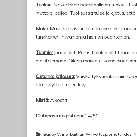
Tuoksu:
Makeahkon hedelmällinen tuoksu. Tuoks
mutta ei paljoa. Tuoksussa tulee jo ajatus, että
Maku:
Maku vahvistaa tämän mielenkiintoisuud
tunkkainen, hiivainen ja hieman paahteinen.
Tuomio:
Jännä olut. Paras Laitilan olut tähän 
maistelemaan. Oikein maukas suomalainen ohra
Ostanko jatkossa:
Vaikka tykkäsinkin, niin tod
aika näyttää miten käy.
Mistä:
Alkosta
Olutopas.info pisteeni:
34/50
Barley Wine
,
Laitilan Wirvoitusjuomatehdas
,
Y