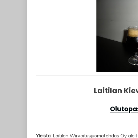
Laitilan Ki
Olutopas
Yleistä:
Laitilan Wirvoitusjuomatehdas Oy aloitt