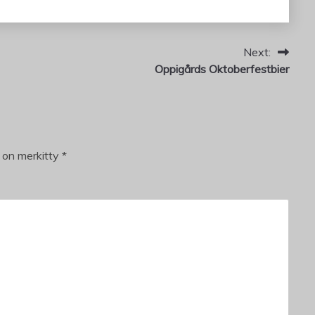
Next:
Oppigårds Oktoberfestbier
t on merkitty
*