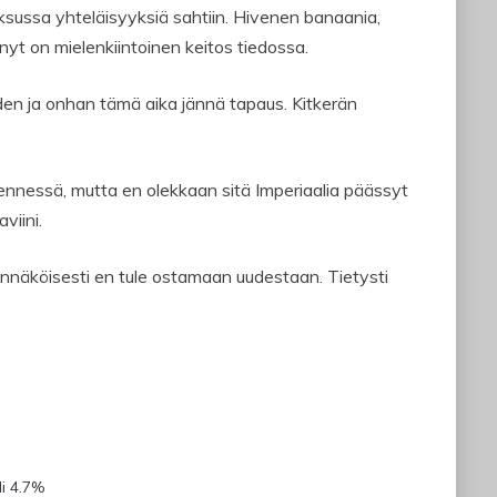
ussa yhteläisyyksiä sahtiin. Hivenen banaania,
 nyt on mielenkiintoinen keitos tiedossa.
en ja onhan tämä aika jännä tapaus. Kitkerän
mennessä, mutta en olekkaan sitä Imperiaalia päässyt
viini.
ennäköisesti en tule ostamaan uudestaan. Tietysti
li 4.7%