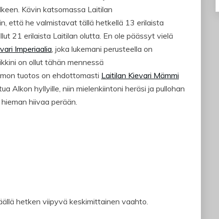
älkeen. Kävin katsomassa Laitilan
, että he valmistavat tällä hetkellä 13 erilaista
lut 21 erilaista Laitilan olutta. En ole päässyt vielä
vari Imperiaalia
, joka lukemani perusteella on
kkini on ollut tähän mennessä
mon tuotos on ehdottomasti
Laitilan Kievari Mämmi
a Alkon hyllyille, niin mielenkiintoni heräsi ja pullohan
a hieman hiivaa perään.
ällä hetken viipyvä keskimittainen vaahto.