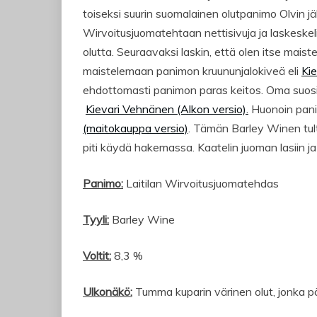
toiseksi suurin suomalainen olutpanimo Olvin j
Wirvoitusjuomatehtaan nettisivuja ja laskeskelin
olutta. Seuraavaksi laskin, että olen itse maistel
maistelemaan panimon kruununjalokiveä eli
Kie
ehdottomasti panimon paras keitos. Oma suosi
Kievari Vehnänen (Alkon versio).
Huonoin pani
(maitokauppa versio)
. Tämän Barley Winen tultu
piti käydä hakemassa. Kaatelin juoman lasiin j
Panimo:
Laitilan Wirvoitusjuomatehdas
Tyyli:
Barley Wine
Voltit:
8,3 %
Ulkonäkö:
Tumma kuparin värinen olut, jonka pä