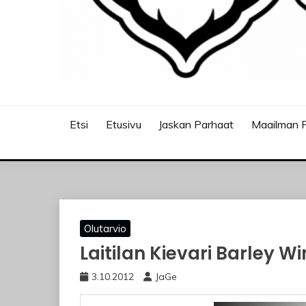
JASKANKALJAT
Etsi
Etusivu
Jaskan Parhaat
Maailman P
Olutarvio
Laitilan Kievari Barley W
3.10.2012
JaGe