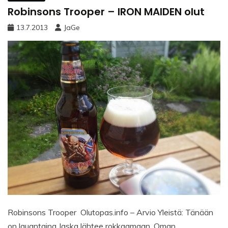
Robinsons Trooper – IRON MAIDEN olut
13.7.2013
JaGe
Robinsons Trooper Olutopas.info – Arvio Yleistä: Tänään
on lauantaina Jaska lähtee rokkaamaan. Oman