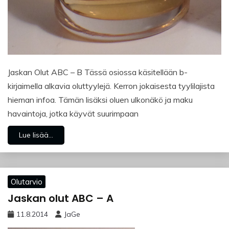
Jaskan Olut ABC – B Tässä osiossa käsitellään b-
kirjaimella alkavia oluttyylejä. Kerron jokaisesta tyylilajista
hieman infoa. Tämän lisäksi oluen ulkonäkö ja maku
havaintoja, jotka käyvät suurimpaan
Lue lisää...
Olutarvio
Jaskan olut ABC – A
11.8.2014
JaGe