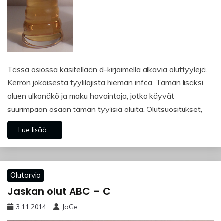
Tässä osiossa käsitellään d-kirjaimella alkavia oluttyylejä.
Kerron jokaisesta tyylilajista hieman infoa. Tämän lisäksi
oluen ulkonäkö ja maku havaintoja, jotka käyvät
suurimpaan osaan tämän tyylisiä oluita. Olutsuositukset,
Lue lisää...
Olutarvio
Jaskan olut ABC – C
3.11.2014
JaGe