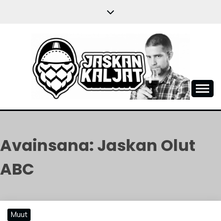
Skip
to
content
JASKANKALJAT
Avainsana:
Jaskan Olut
ABC
Muut