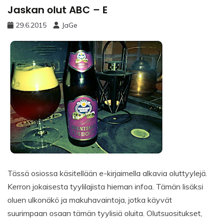
Jaskan olut ABC – E
29.6.2015
JaGe
Tässä osiossa käsitellään e-kirjaimella alkavia oluttyylejä.
Kerron jokaisesta tyylilajista hieman infoa. Tämän lisäksi
oluen ulkonäkö ja makuhavaintoja, jotka käyvät
suurimpaan osaan tämän tyylisiä oluita. Olutsuositukset,