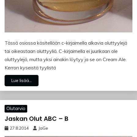
Tässä osiossa käsitellään c-kirjaimella alkavia oluttyylejä
tai oikeastaan oluttyyliä. C-kirjaimella ei juurikaan ole
oluttyylejä, mutta yksi ainakin löytyy ja se on Cream Ale.
Kerron kyseistä tyylistä
Lue lisää...
Olutarvio
Jaskan Olut ABC – B
27.8.2014
JaGe