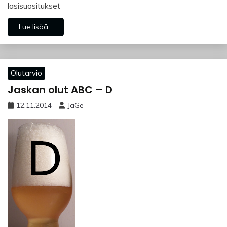
lasisuositukset
Lue lisää...
Olutarvio
Jaskan olut ABC – D
12.11.2014
JaGe