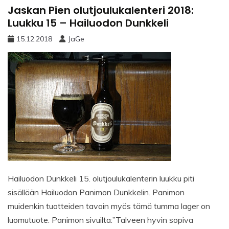
Jaskan Pien olutjoulukalenteri 2018:
Luukku 15 – Hailuodon Dunkkeli
15.12.2018
JaGe
Hailuodon Dunkkeli 15. olutjoulukalenterin luukku piti
sisällään Hailuodon Panimon Dunkkelin. Panimon
muidenkin tuotteiden tavoin myös tämä tumma lager on
luomutuote. Panimon sivuilta:”Talveen hyvin sopiva