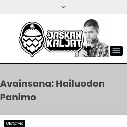
Skip
to
content
JASKANKALJAT
Avainsana:
Hailuodon
Panimo
Olutarvio