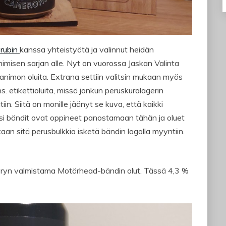
erubin
kanssa yhteistyötä ja valinnut heidän
nimisen sarjan alle. Nyt on vuorossa Jaskan Valinta
Panimon oluita. Extrana settiin valitsin mukaan myös
s. etikettioluita, missä jonkun peruskuralagerin
in. Siitä on monille jäänyt se kuva, että kaikki
si bändit ovat oppineet panostamaan tähän ja oluet
kaan sitä perusbulkkia isketä bändin logolla myyntiin.
weryn valmistama Motörhead-bändin olut. Tässä 4,3 %