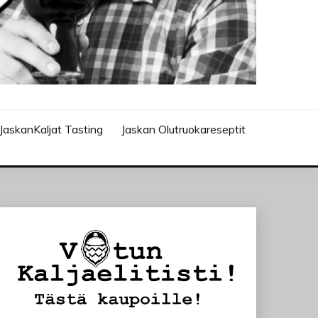
JaskanKaljat Tasting
Jaskan Olutruokareseptit