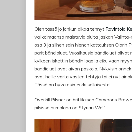
Olen tässä jo jonkun aikaa tehnyt
Ravintola K
valikoimaansa maistuvia oluita Jaskan Valinta-
osa 3 ja siihen sain hienon kattauksen Olarin 
parit bändioluet. Vuosikausia bändioluet olivat n
kylkeen iskettiin bändin logo ja eiku vaan myynti
bändioluet ovat aivan paskoja. Nykyisin onnek
ovat heille varta vasten tehtyjä tai ei nyt aina
Tässä on hyvä esimerkki sellaisesta!
Overkill Pilsner on brittiläisen Camerons Bre
pilsissä humalana on Styrian Wolf.