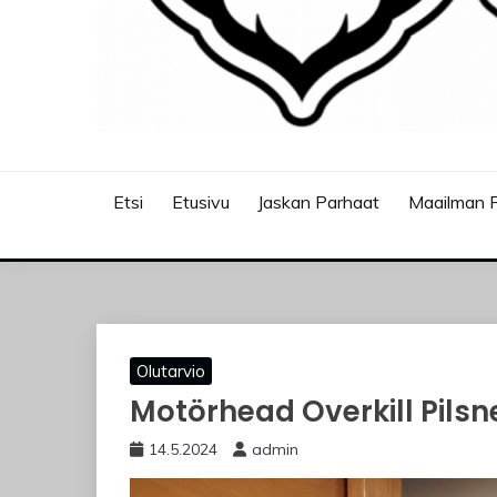
JASKANKALJAT
Etsi
Etusivu
Jaskan Parhaat
Maailman P
Olutarvio
Motörhead Overkill Pilsn
14.5.2024
admin