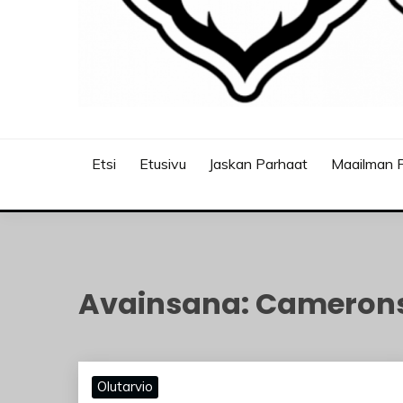
JASKANKALJAT
Etsi
Etusivu
Jaskan Parhaat
Maailman P
Avainsana:
Camerons
Olutarvio