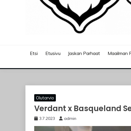
JASKANKALJAT
Etsi
Etusivu
Jaskan Parhaat
Maailman P
Olutarvio
Verdant x Basqueland Se
3.7.2023
admin