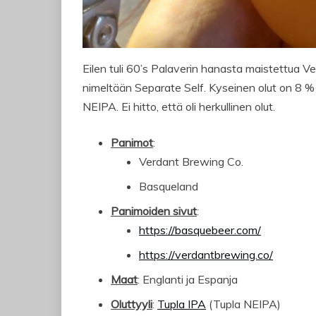
Eilen tuli 60’s Palaverin hanasta maistettua V
nimeltään Separate Self. Kyseinen olut on 8 % M
NEIPA. Ei hitto, että oli herkullinen olut.
Panimot
:
Verdant Brewing Co.
Basqueland
Panimoiden sivut
:
https://basquebeer.com/
https://verdantbrewing.co/
Maat
: Englanti ja Espanja
Oluttyyli
:
Tupla IPA
(Tupla NEIPA)