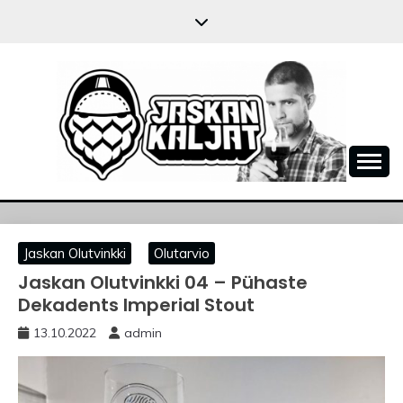
Skip
to
content
JASKANKALJAT
Jaskan Olutvinkki
Olutarvio
Jaskan Olutvinkki 04 – Pühaste
Dekadents Imperial Stout
13.10.2022
admin