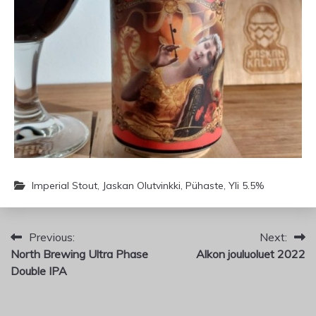
Imperial Stout
,
Jaskan Olutvinkki
,
Pühaste
,
Yli 5.5%
Artikkelien
Previous:
Next:
North Brewing Ultra Phase
Alkon jouluoluet 2022
selaus
Double IPA