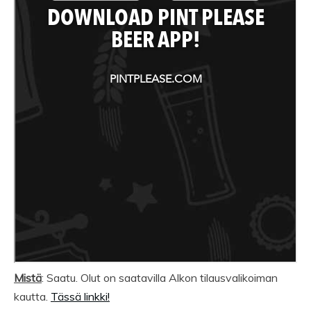
Mistä
: Saatu. Olut on saatavilla Alkon tilausvalikoiman
kautta.
Tässä linkki!