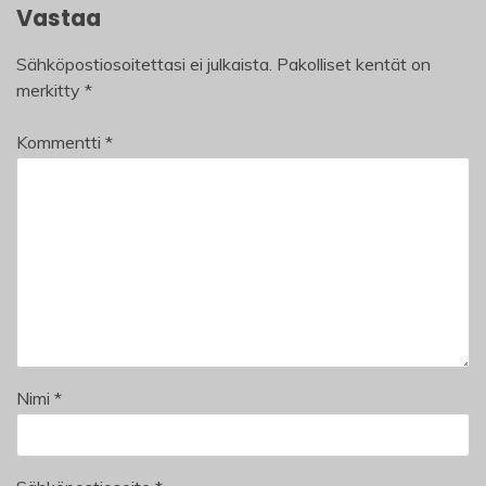
Vastaa
Sähköpostiosoitettasi ei julkaista.
Pakolliset kentät on
merkitty
*
Kommentti
*
Nimi
*