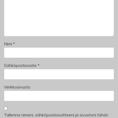
Nimi
*
Sähköpostiosoite
*
Verkkosivusto
Tallenna nimeni, sähköpostiosoitteeni ja sivustoni tähän