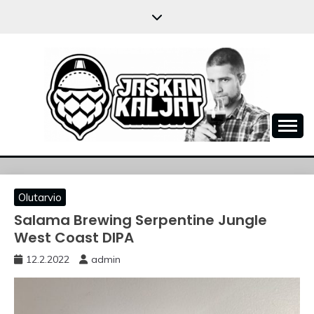
Skip
to
content
JASKANKALJAT
Olutarvio
Salama Brewing Serpentine Jungle
West Coast DIPA
12.2.2022
admin