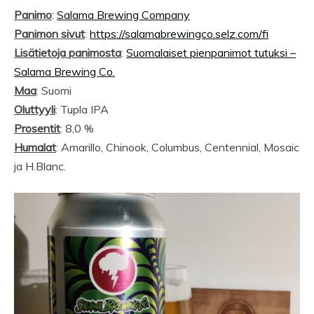
Panimo
:
Salama Brewing Company
Panimon sivut
:
https://salamabrewingco.selz.com/fi
Lisätietoja panimosta
:
Suomalaiset pienpanimot tutuksi –
Salama Brewing Co.
Maa
: Suomi
Oluttyyli
: Tupla IPA
Prosentit
: 8,0 %
Humalat
: Amarillo, Chinook, Columbus, Centennial, Mosaic
ja H.Blanc.