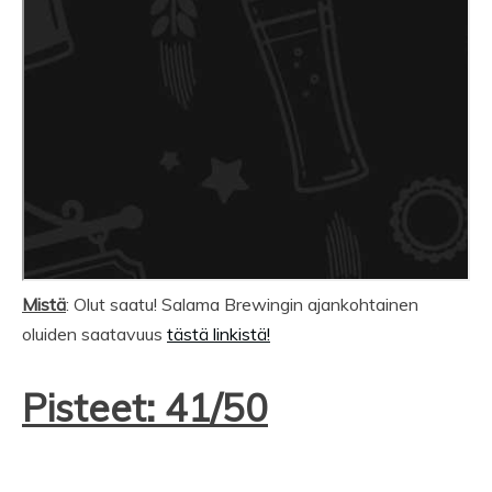
Mistä
: Olut saatu! Salama Brewingin ajankohtainen
oluiden saatavuus
tästä linkistä!
Pisteet: 41/50