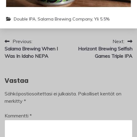
Double IPA
,
Salama Brewing Company
,
Yli 5.5%
Artikkelien
Previous:
Next:
Salama Brewing When I
Horizont Brewing Selfish
selaus
Was In Idaho NEPA
Games Triple IPA
Vastaa
Sähköpostiosoitettasi ei julkaista.
Pakolliset kentät on
merkitty
*
Kommentti
*