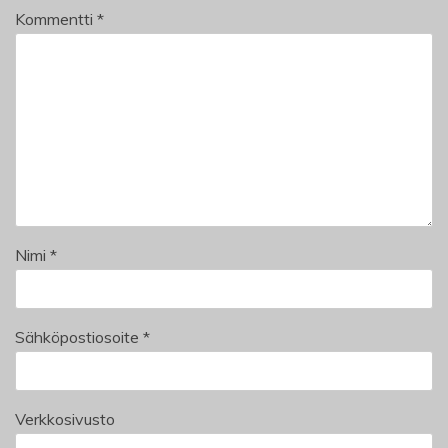
Kommentti
*
Nimi
*
Sähköpostiosoite
*
Verkkosivusto