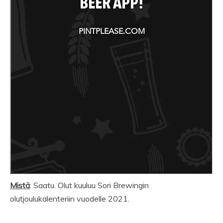
Mistä
: Saatu. Olut kuuluu Sori Brewingin
olutjoulukalenteriin vuodelle 2021.