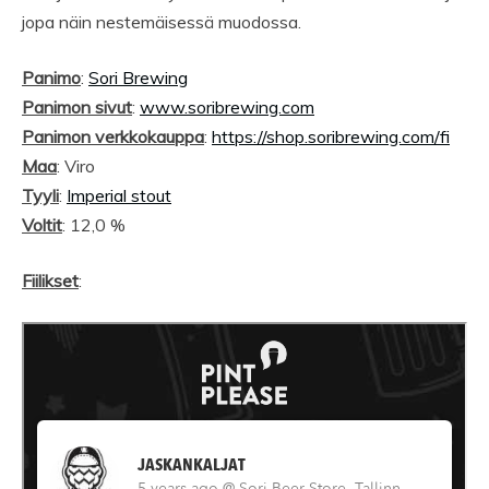
jopa näin nestemäisessä muodossa.
Panimo
:
Sori Brewing
Panimon sivut
:
www.soribrewing.com
Panimon verkkokauppa
:
https://shop.soribrewing.com/fi
Maa
: Viro
Tyyli
:
Imperial stout
Voltit
: 12,0 %
Fiilikset
: