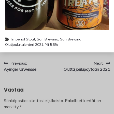
Imperial Stout
,
Sori Brewing
,
Sori Brewing
Olutjoulukalenteri 2021
,
Yli 5.5%
Artikkelien
Previous:
Next:
Ayinger Urweisse
Olutta joulupöytään 2021
selaus
Vastaa
Sähköpostiosoitettasi ei julkaista.
Pakolliset kentät on
merkitty
*