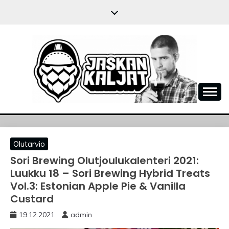
Skip
to
content
JASKANKALJAT
Olutarvio
Sori Brewing Olutjoulukalenteri 2021:
Luukku 18 – Sori Brewing Hybrid Treats
Vol.3: Estonian Apple Pie & Vanilla
Custard
19.12.2021
admin