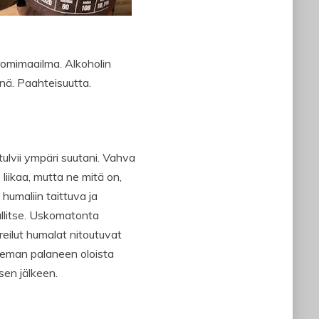
romimaailma. Alkoholin
nä. Paahteisuutta.
ulvii ympäri suutani. Vahva
iikaa, mutta ne mitä on,
humaliin taittuva ja
hallitse. Uskomatonta
reilut humalat nitoutuvat
hieman palaneen oloista
sen jälkeen.