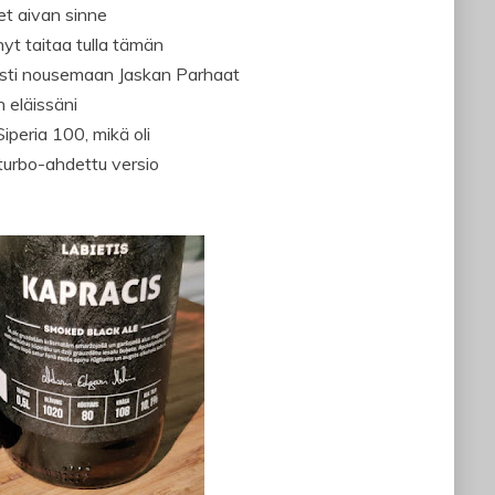
et aivan sinne
nyt taitaa tulla tämän
asti nousemaan Jaskan Parhaat
n eläissäni
iperia 100, mikä oli
 turbo-ahdettu versio