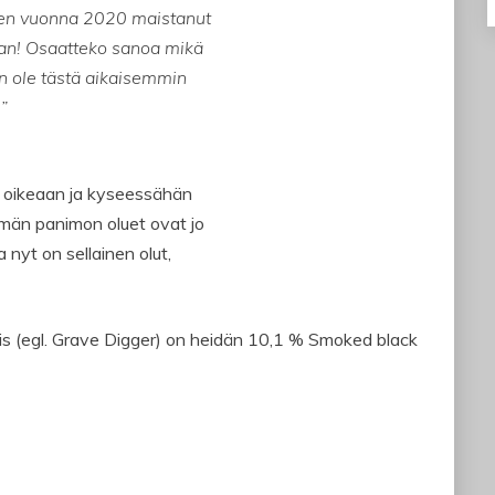
olen vuonna 2020 maistanut
taan! Osaatteko sanoa mikä
en ole tästä aikaisemmin
!”
ut oikeaan ja kyseessähän
ämän panimon oluet ovat jo
 nyt on sellainen olut,
cis (egl. Grave Digger) on heidän 10,1 % Smoked black