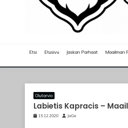
JASKANKALJAT
Etsi
Etusivu
Jaskan Parhaat
Maailman P
Olutarvio
Labietis Kapracis – Maa
15.12.2020
JaGe