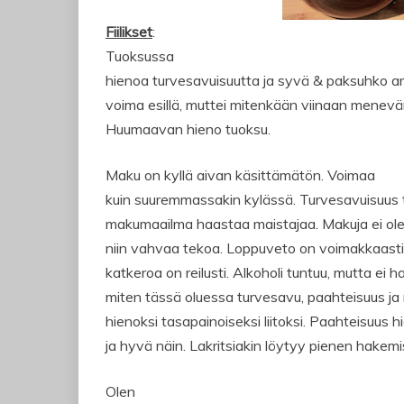
Fiilikset
:
Tuoksussa
hienoa turvesavuisuutta ja syvä & paksuhko a
voima esillä, muttei mitenkään viinaan menevä
Huumaavan hieno tuoksu.
Maku on kyllä aivan käsittämätön. Voimaa
kuin suuremmassakin kylässä. Turvesavuisuus t
makumaailma haastaa maistajaa. Makuja ei ole l
niin vahvaa tekoa. Loppuveto on voimakkaasti 
katkeroa on reilusti. Alkoholi tuntuu, mutta ei 
miten tässä oluessa turvesavu, paahteisuus ja 
hienoksi tasapainoiseksi liitoksi. Paahteisuus 
ja hyvä näin. Lakritsiakin löytyy pienen hakemi
Olen