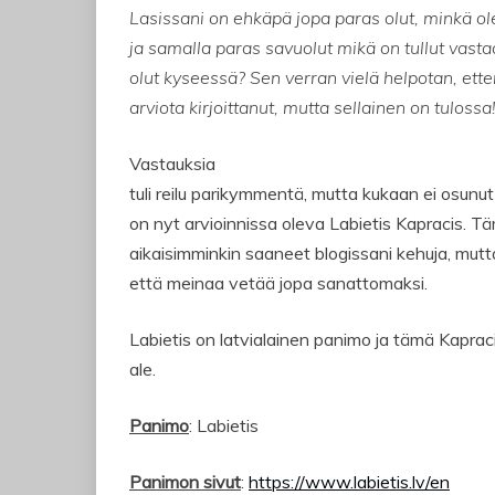
Lasissani on ehkäpä jopa paras olut, minkä 
ja samalla paras savuolut mikä on tullut vas
olut kyseessä? Sen verran vielä helpotan, ett
arviota kirjoittanut, mutta sellainen on tulossa
Vastauksia
tuli reilu parikymmentä, mutta kukaan ei osun
on nyt arvioinnissa oleva Labietis Kapracis. T
aikaisimminkin saaneet blogissani kehuja, mutta
että meinaa vetää jopa sanattomaksi.
Labietis on latvialainen panimo ja tämä Kapra
ale.
Panimo
: Labietis
Panimon sivut
:
https://www.labietis.lv/en