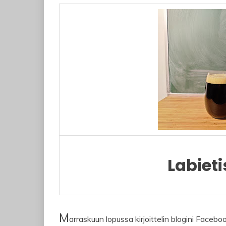
Labieti
M
arraskuun lopussa kirjoittelin blogini Facebo