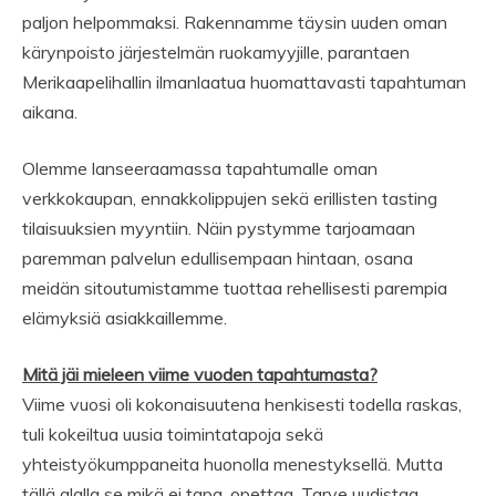
paljon helpommaksi. Rakennamme täysin uuden oman
kärynpoisto järjestelmän ruokamyyjille, parantaen
Merikaapelihallin ilmanlaatua huomattavasti tapahtuman
aikana.
Olemme lanseeraamassa tapahtumalle oman
verkkokaupan, ennakkolippujen sekä erillisten tasting
tilaisuuksien myyntiin. Näin pystymme tarjoamaan
paremman palvelun edullisempaan hintaan, osana
meidän sitoutumistamme tuottaa rehellisesti parempia
elämyksiä asiakkaillemme.
Mitä jäi mieleen viime vuoden tapahtumasta?
Viime vuosi oli kokonaisuutena henkisesti todella raskas,
tuli kokeiltua uusia toimintatapoja sekä
yhteistyökumppaneita huonolla menestyksellä. Mutta
tällä alalla se mikä ei tapa, opettaa. Tarve uudistaa