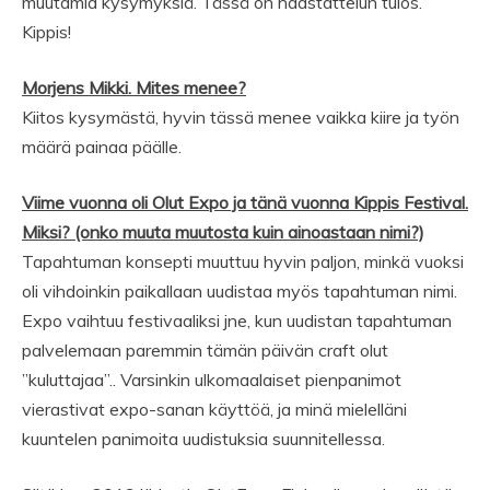
muutamia kysymyksiä. Tässä on haastattelun tulos.
Kippis!
Morjens Mikki. Mites menee?
Kiitos kysymästä, hyvin tässä menee vaikka kiire ja työn
määrä painaa päälle.
Viime vuonna oli Olut Expo ja tänä vuonna Kippis Festival.
Miksi? (onko muuta muutosta kuin ainoastaan nimi?)
Tapahtuman konsepti muuttuu hyvin paljon, minkä vuoksi
oli vihdoinkin paikallaan uudistaa myös tapahtuman nimi.
Expo vaihtuu festivaaliksi jne, kun uudistan tapahtuman
palvelemaan paremmin tämän päivän craft olut
”kuluttajaa”.. Varsinkin ulkomaalaiset pienpanimot
vierastivat expo-sanan käyttöä, ja minä mielelläni
kuuntelen panimoita uudistuksia suunnitellessa.