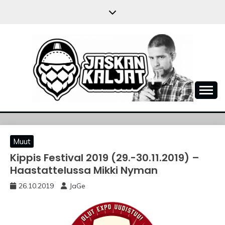
Skip
to
content
JASKANKALJAT
Muut
Kippis Festival 2019 (29.-30.11.2019) –
Haastattelussa Mikki Nyman
26.10.2019
JaGe