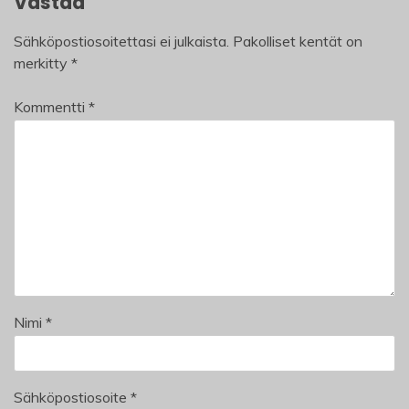
Vastaa
Sähköpostiosoitettasi ei julkaista.
Pakolliset kentät on
merkitty
*
Kommentti
*
Nimi
*
Sähköpostiosoite
*