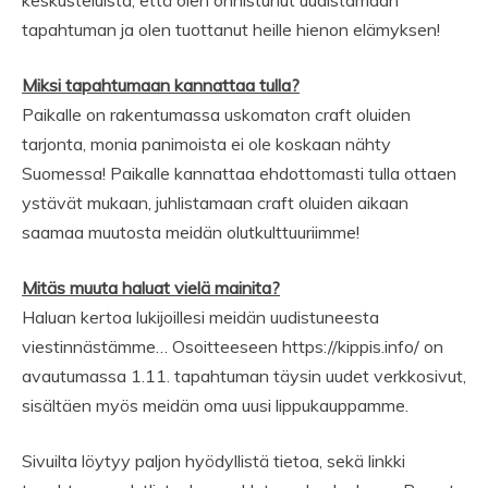
keskusteluista, että olen onnistunut uudistamaan
tapahtuman ja olen tuottanut heille hienon elämyksen!
Miksi tapahtumaan kannattaa tulla?
Paikalle on rakentumassa uskomaton craft oluiden
tarjonta, monia panimoista ei ole koskaan nähty
Suomessa! Paikalle kannattaa ehdottomasti tulla ottaen
ystävät mukaan, juhlistamaan craft oluiden aikaan
saamaa muutosta meidän olutkulttuuriimme!
Mitäs muuta haluat vielä mainita?
Haluan kertoa lukijoillesi meidän uudistuneesta
viestinnästämme… Osoitteeseen https://kippis.info/ on
avautumassa 1.11. tapahtuman täysin uudet verkkosivut,
sisältäen myös meidän oma uusi lippukauppamme.
Sivuilta löytyy paljon hyödyllistä tietoa, sekä linkki