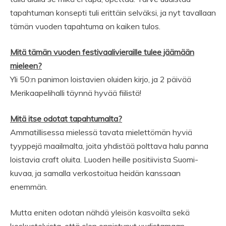
tapahtuman konsepti tuli erittäin selväksi, ja nyt tavallaan
tämän vuoden tapahtuma on kaiken tulos.
Mitä tämän vuoden festivaalivieraille tulee jäämään
mieleen?
Yli 50:n panimon loistavien oluiden kirjo, ja 2 päivää
Merikaapelihalli täynnä hyvää fiilistä!
Mitä itse odotat tapahtumalta?
Ammatillisessa mielessä tavata mielettömän hyviä
tyyppejä maailmalta, joita yhdistää polttava halu panna
loistavia craft oluita. Luoden heille positiivista Suomi-
kuvaa, ja samalla verkostoitua heidän kanssaan
enemmän.
Mutta eniten odotan nähdä yleisön kasvoilta sekä