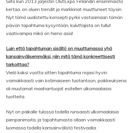
Siitä kun 2013 järjestin OlutExpo Finlandin ensimmäistä
kertaa, on oluen trendit ja markkinat muuttuneet täysin.
Nyt tämä uudistettu konsepti pyrkii vastaamaan tämän
päivän tapahtuma kysyntään, kuluttajista on tullut
vaativampia mikä on hieno asia!
Luin että tapahtuman sisältö on muuttumassa yhä
kansainvälisemmäksi, niin mitä tämä konkreettisesti
tarkoittaa?
Vielä kaksi vuotta sitten tapahtuma nojasi hyvin
voimakkaasti vain kotimaiseen tuotantoon, poikkeuksena
oli muutamat maahantuojat esitellen ulkomaalaisia
tuotteita.
Nyt on paikalle tulossa todella runsaasti ulkomaalaisia
pienpanimoita, ja tapahtumasta ollaan voimakkaasti
luomassa todella kansainvälistä festivaalia.