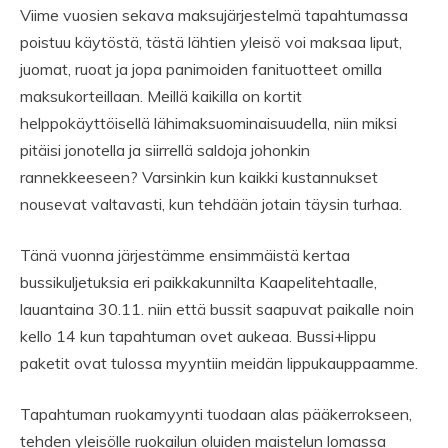
Viime vuosien sekava maksujärjestelmä tapahtumassa
poistuu käytöstä, tästä lähtien yleisö voi maksaa liput,
juomat, ruoat ja jopa panimoiden fanituotteet omilla
maksukorteillaan. Meillä kaikilla on kortit
helppokäyttöisellä lähimaksuominaisuudella, niin miksi
pitäisi jonotella ja siirrellä saldoja johonkin
rannekkeeseen? Varsinkin kun kaikki kustannukset
nousevat valtavasti, kun tehdään jotain täysin turhaa.
Tänä vuonna järjestämme ensimmäistä kertaa
bussikuljetuksia eri paikkakunnilta Kaapelitehtaalle,
lauantaina 30.11. niin että bussit saapuvat paikalle noin
kello 14 kun tapahtuman ovet aukeaa. Bussi+lippu
paketit ovat tulossa myyntiin meidän lippukauppaamme.
Tapahtuman ruokamyynti tuodaan alas pääkerrokseen,
tehden yleisölle ruokailun oluiden maistelun lomassa