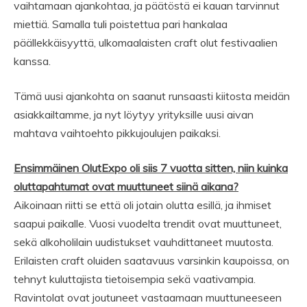
vaihtamaan ajankohtaa, ja päätöstä ei kauan tarvinnut
miettiä. Samalla tuli poistettua pari hankalaa
päällekkäisyyttä, ulkomaalaisten craft olut festivaalien
kanssa.
Tämä uusi ajankohta on saanut runsaasti kiitosta meidän
asiakkailtamme, ja nyt löytyy yrityksille uusi aivan
mahtava vaihtoehto pikkujoulujen paikaksi.
Ensimmäinen OlutExpo oli siis 7 vuotta sitten, niin kuinka
oluttapahtumat ovat muuttuneet siinä aikana?
Aikoinaan riitti se että oli jotain olutta esillä, ja ihmiset
saapui paikalle. Vuosi vuodelta trendit ovat muuttuneet,
sekä alkoholilain uudistukset vauhdittaneet muutosta.
Erilaisten craft oluiden saatavuus varsinkin kaupoissa, on
tehnyt kuluttajista tietoisempia sekä vaativampia.
Ravintolat ovat joutuneet vastaamaan muuttuneeseen