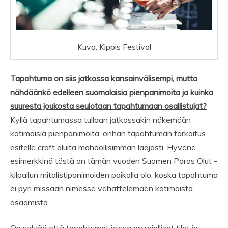
Kuva: Kippis Festival
Tapahtuma on siis jatkossa kansainvälisempi, mutta
nähdäänkö edelleen suomalaisia pienpanimoita ja kuinka
suuresta joukosta seulotaan tapahtumaan osallistujat?
Kyllä tapahtumassa tullaan jatkossakin näkemään
kotimaisia pienpanimoita, onhan tapahtuman tarkoitus
esitellä craft oluita mahdollisimman laajasti. Hyvänä
esimerkkinä tästä on tämän vuoden Suomen Paras Olut -
kilpailun mitalistipanimoiden paikalla olo, koska tapahtuma
ei pyri missään nimessä vähättelemään kotimaista
osaamista.