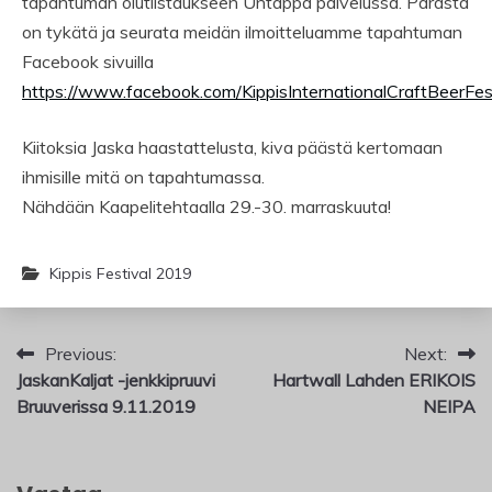
tapahtuman olutlistaukseen Untappd palvelussa. Parasta
on tykätä ja seurata meidän ilmoitteluamme tapahtuman
Facebook sivuilla
https://www.facebook.com/KippisInternationalCraftBeerFest
Kiitoksia Jaska haastattelusta, kiva päästä kertomaan
ihmisille mitä on tapahtumassa.
Nähdään Kaapelitehtaalla 29.-30. marraskuuta!
Kippis Festival 2019
Artikkelien
Previous:
Next:
JaskanKaljat -jenkkipruuvi
Hartwall Lahden ERIKOIS
selaus
Bruuverissa 9.11.2019
NEIPA