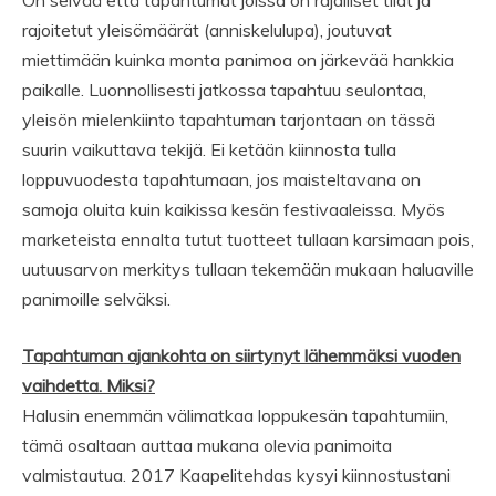
On selvää että tapahtumat joissa on rajalliset tilat ja
rajoitetut yleisömäärät (anniskelulupa), joutuvat
miettimään kuinka monta panimoa on järkevää hankkia
paikalle. Luonnollisesti jatkossa tapahtuu seulontaa,
yleisön mielenkiinto tapahtuman tarjontaan on tässä
suurin vaikuttava tekijä. Ei ketään kiinnosta tulla
loppuvuodesta tapahtumaan, jos maisteltavana on
samoja oluita kuin kaikissa kesän festivaaleissa. Myös
marketeista ennalta tutut tuotteet tullaan karsimaan pois,
uutuusarvon merkitys tullaan tekemään mukaan haluaville
panimoille selväksi.
Tapahtuman ajankohta on siirtynyt lähemmäksi vuoden
vaihdetta. Miksi?
Halusin enemmän välimatkaa loppukesän tapahtumiin,
tämä osaltaan auttaa mukana olevia panimoita
valmistautua. 2017 Kaapelitehdas kysyi kiinnostustani