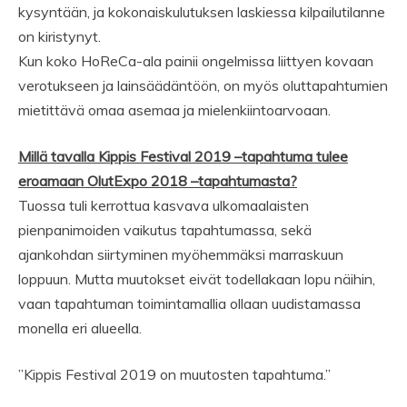
kysyntään, ja kokonaiskulutuksen laskiessa kilpailutilanne
on kiristynyt.
Kun koko HoReCa-ala painii ongelmissa liittyen kovaan
verotukseen ja lainsäädäntöön, on myös oluttapahtumien
mietittävä omaa asemaa ja mielenkiintoarvoaan.
Millä tavalla Kippis Festival 2019 –tapahtuma tulee
eroamaan OlutExpo 2018 –tapahtumasta?
Tuossa tuli kerrottua kasvava ulkomaalaisten
pienpanimoiden vaikutus tapahtumassa, sekä
ajankohdan siirtyminen myöhemmäksi marraskuun
loppuun. Mutta muutokset eivät todellakaan lopu näihin,
vaan tapahtuman toimintamallia ollaan uudistamassa
monella eri alueella.
”Kippis Festival 2019 on muutosten tapahtuma.”