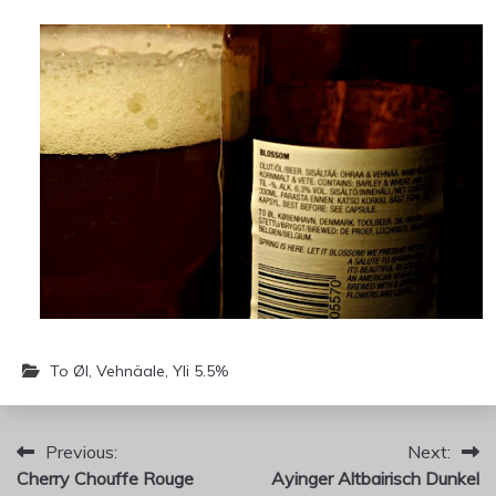
To Øl
,
Vehnäale
,
Yli 5.5%
Artikkelien
Previous:
Next:
Cherry Chouffe Rouge
Ayinger Altbairisch Dunkel