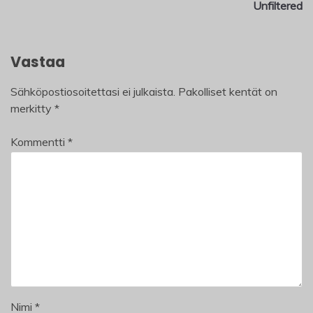
selaus
Unfiltered
Vastaa
Sähköpostiosoitettasi ei julkaista.
Pakolliset kentät on
merkitty
*
Kommentti
*
Nimi
*