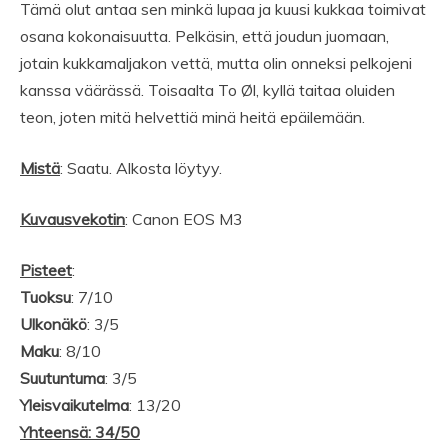
Tämä olut antaa sen minkä lupaa ja kuusi kukkaa toimivat
osana kokonaisuutta. Pelkäsin, että joudun juomaan,
jotain kukkamaljakon vettä, mutta olin onneksi pelkojeni
kanssa väärässä. Toisaalta To Øl, kyllä taitaa oluiden
teon, joten mitä helvettiä minä heitä epäilemään.
Mistä
: Saatu. Alkosta löytyy.
Kuvausvekotin
: Canon EOS M3
Pisteet
:
Tuoksu
: 7/10
Ulkonäkö
: 3/5
Maku
: 8/10
Suutuntuma
: 3/5
Yleisvaikutelma
: 13/20
Yhteensä: 34/50