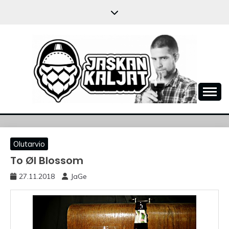
Skip
to
content
JASKANKALJAT
Olutarvio
To Øl Blossom
27.11.2018
JaGe