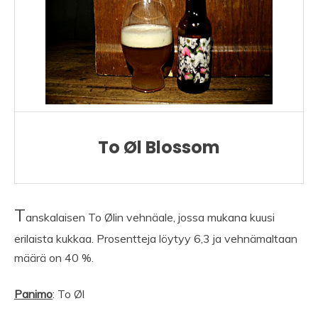
To Øl Blossom
T
anskalaisen To Ølin vehnäale, jossa mukana kuusi
erilaista kukkaa. Prosentteja löytyy 6,3 ja vehnämaltaan
määrä on 40 %.
Panimo
: To Øl